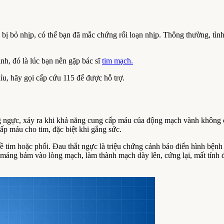
ị bỏ nhịp, có thể bạn đã mắc chứng rối loạn nhịp. Thông thường, tình 
nh, đó là lúc bạn nên gặp bác sĩ
tim mạch.
u, hãy gọi cấp cứu 115 để được hỗ trợ.
ng ngực, xảy ra khi khả năng cung cấp máu của động mạch vành không
 máu cho tim, đặc biệt khi gắng sức.
ề tim hoặc phổi. Đau thắt ngực là triệu chứng cảnh báo điển hình bệ
ác mảng bám vào lòng mạch, làm thành mạch dày lên, cứng lại, mất tính