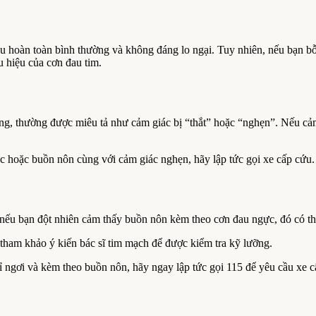
điều hoàn toàn bình thường và không đáng lo ngại. Tuy nhiên, nếu bạn
u hiệu của cơn đau tim.
họng, thường được miêu tả như cảm giác bị “thắt” hoặc “nghẹn”. Nếu c
 hoặc buồn nôn cùng với cảm giác nghẹn, hãy lập tức gọi xe cấp cứu.
nếu bạn đột nhiên cảm thấy buồn nôn kèm theo cơn đau ngực, đó có thể
ham khảo ý kiến bác sĩ tim mạch để được kiểm tra kỹ lưỡng.
ỉ ngơi và kèm theo buồn nôn, hãy ngay lập tức gọi 115 để yêu cầu xe c