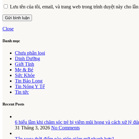
Lưu tên của tôi, email, và trang web trong trình duyệt này cho lần 
Close
Danh mục
Chưa phân loại
Dinh Dưỡng
Giới Tính
Mẹ & Bé
Sức Khỏe
Tin Bảo Long
Tin Nóng Y Tế
Tin tức
Recent Posts
6 hiểu lầm khi chăm sóc trẻ bị viêm mũi họng và cách xử lý đú
31 Tháng 3, 2026
No Comments
Tập yoga thời điểm nào giúp giảm mỡ nhanh hơn?