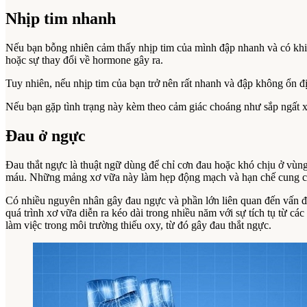
Nhịp tim nhanh
Nếu bạn bỗng nhiên cảm thấy nhịp tim của mình đập nhanh và có khi b
hoặc sự thay đổi về hormone gây ra.
Tuy nhiên, nếu nhịp tim của bạn trở nên rất nhanh và đập không ổn đị
Nếu bạn gặp tình trạng này kèm theo cảm giác choáng như sắp ngất xỉ
Đau ở ngực
Đau thắt ngực là thuật ngữ dùng để chỉ cơn đau hoặc khó chịu ở vù
máu. Những mảng xơ vữa này làm hẹp động mạch và hạn chế cung cấp
Có nhiều nguyên nhân gây đau ngực và phần lớn liên quan đến vấn đ
quá trình xơ vữa diễn ra kéo dài trong nhiều năm với sự tích tụ từ c
làm việc trong môi trường thiếu oxy, từ đó gây đau thắt ngực.