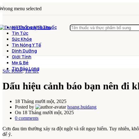
Wrong menu selected
Hệ Thống Nhà Thuốc
Tin Tức
Sức Khỏe
Tin Nóng Y Tế
Dinh Dưỡng
Giới Tính
Mẹ & Bé
Tin Bảo Long
Sức Khỏe
,
Tin tức
Dấu hiệu cảnh báo bạn nên đi 
18 Tháng mười một, 2025
Posted by
hoang.buidang
On 18 Tháng mười một, 2025
0
comments
Cơn đau tim thường xảy ra đột ngột và rất nguy hiểm. Tuy nhiên, kh
để ý.