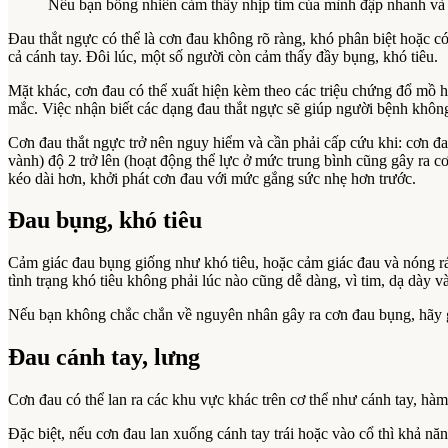
Nếu bạn bỗng nhiên cảm thấy nhịp tim của mình đập nhanh và c
Đau thắt ngực có thể là cơn đau không rõ ràng, khó phân biệt hoặc có
cả cánh tay. Đôi lúc, một số người còn cảm thấy đầy bụng, khó tiêu.
Mặt khác, cơn đau có thể xuất hiện kèm theo các triệu chứng đổ mồ 
mắc. Việc nhận biết các dạng đau thắt ngực sẽ giúp người bệnh không
Cơn đau thắt ngực trở nên nguy hiểm và cần phải cấp cứu khi: cơn đ
vành) độ 2 trở lên (hoạt động thể lực ở mức trung bình cũng gây ra c
kéo dài hơn, khởi phát cơn đau với mức gắng sức nhẹ hơn trước.
Đau bụng, khó tiêu
Cảm giác đau bụng giống như khó tiêu, hoặc cảm giác đau và nóng rát
tình trạng khó tiêu không phải lúc nào cũng dễ dàng, vì tim, dạ dày 
Nếu bạn không chắc chắn về nguyên nhân gây ra cơn đau bụng, hãy gặ
Đau cánh tay, lưng
Cơn đau có thể lan ra các khu vực khác trên cơ thể như cánh tay, hàm
Đặc biệt, nếu cơn đau lan xuống cánh tay trái hoặc vào cổ thì khả n