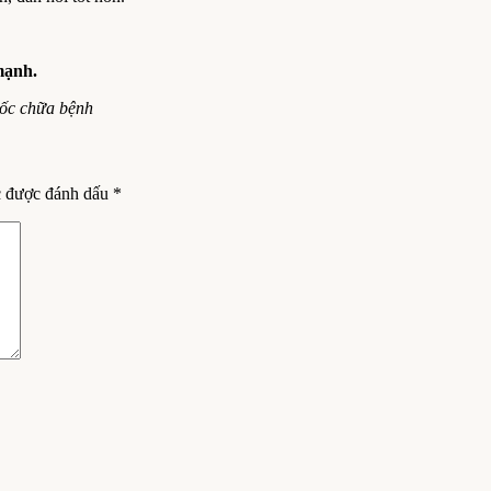
mạnh.
uốc chữa bệnh
c được đánh dấu
*