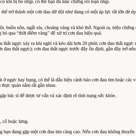
ó khi bị bỏ nhịp, có thể bạn đã mắc chứng rối loạn nhịp.
 thể trở thành một cơn đau dữ dội như đang có một áp lực rất lớn đè ép 
hôi, buồn nôn, ngất xỉu, choáng váng và khó thở. Ngoài ra, triệu chứn
 bỏ qua “thời điểm vàng” để xử trí cơn đau hiệu quả.
au thắt ngực xảy ra khi nghỉ và kéo dài hơn 20 phút; cơn đau thắt n
ơn đau thắt ngực); cơn đau thắt ngực trước đây ổn định, gần đây trở nên
 ở ngực hay bụng, có thể là dấu hiệu cảnh báo cơn đau tim hoặc các v
và thực quản nằm rất gần nhau.
p bác sĩ để được tư vấn và xác định rõ tình trạng sức khỏe.
, cổ hoặc lưng.
ăng bạn đang gặp một cơn đau tim càng cao. Nếu cơn đau không thuyên 