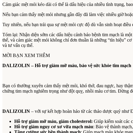
Cảm giác mệt mỏi kéo dài có thể là dấu hiệu của nhiều tình trạng, b
Nếu bạn cảm thấy mệt mỏi nhưng gần đây đã làm việc nhiều giờ hoặc 
Tuy nhiên, nếu bạn trải qua sự mệt mỏi cực độ dù vẫn sinh hoạt điều đ
Tóm lại: Nhận diện sớm các dấu hiệu cảnh báo bệnh tim mạch là một 
thể, và cảm giác mệt mỏi không chỉ đơn thuần là những “tín hiệu” cơ 
và tư vấn cụ thể.
MỜI BẠN XEM THÊM
DALIZOLIN – Hỗ trợ giảm mỡ máu, bảo vệ sức khỏe tim mạch
Bạn có thường xuyên cảm thấy mệt mỏi, khó thở, đau ngực, hay thậm
chứng tim mạch nghiêm trọng như đột quỵ, nhồi máu cơ tim. Đừng để 
DALIZOLIN
– với sự kết hợp hoàn hảo từ các thảo dược quý như 
Hỗ trợ giảm mỡ máu, giảm cholesterol:
Giúp kiểm soát các 
Hỗ trợ giảm nguy cơ xơ vữa mạch máu
: Bảo vệ thành mạch
Tăng cường sức bền thành mạch
: Giúp mạch máu khỏe mạnh,