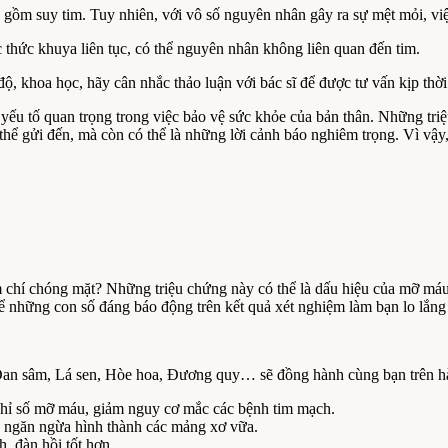
ao gồm suy tim. Tuy nhiên, với vô số nguyên nhân gây ra sự mệt mỏi, vi
thức khuya liên tục, có thể nguyên nhân không liên quan đến tim.
ộ, khoa học, hãy cân nhắc thảo luận với bác sĩ để được tư vấn kịp thời
yếu tố quan trọng trong việc bảo vệ sức khỏe của bản thân. Những tri
thể gửi đến, mà còn có thể là những lời cảnh báo nghiêm trọng. Vì vậy
 chí chóng mặt? Những triệu chứng này có thể là dấu hiệu của mỡ máu 
những con số đáng báo động trên kết quả xét nghiệm làm bạn lo lắng 
Đan sâm, Lá sen, Hòe hoa, Đương quy… sẽ đồng hành cùng bạn trên hà
chỉ số mỡ máu, giảm nguy cơ mắc các bệnh tim mạch.
, ngăn ngừa hình thành các mảng xơ vữa.
 đàn hồi tốt hơn.