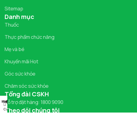
Sitemap
Danh mục
Thuốc
Thực phẩm chức năng
Mẹ và bé
Khuyến mãi Hot
Góc sức khỏe
Chăm sóc sức khỏe
Tổng đài CSKH
Hỗ trợ đặt hàng: 1800 9090
Menu
Filters
0
Theo dõi chúng tôi
Cart
Hỗ trợ thanh toán