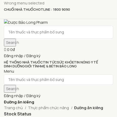
Wrong menu selected
CHUỔI NHÀ THUỐC
HOTLINE : 1800 9090
Search
0
0
₫
Đăng nhập / Đăng ký
HỆ THỐNG NHÀ THUỐC
TIN TỨC
SỨC KHỎE
TIN NÓNG Y TẾ
DINH DƯỠNG
GIỚI TÍNH
MẸ & BÉ
TIN BẢO LONG
Menu
Search
Đăng nhập / Đăng ký
Đường ăn kiêng
Trang chủ
Thực phẩm chức năng
Đường ăn kiêng
Stock Status