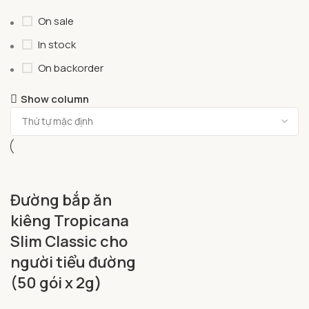
On sale
In stock
On backorder
Show column
Đường bắp ăn
kiêng Tropicana
Slim Classic cho
người tiểu đường
(50 gói x 2g)