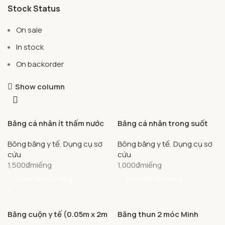
Stock Status
On sale
In stock
On backorder
Show column
Băng cá nhân ít thấm nước
Băng cá nhân trong suốt
Urgo Washproof Large (30
Urgo Transparent
Bông băng y tế
,
Dụng cụ sơ
Bông băng y tế
,
Dụng cụ sơ
miếng)
Assorted (20 miếng)
cứu
cứu
1,500
₫
miếng
1,000
₫
miếng
Thêm Vào Giỏ Hàng
Thêm Vào Giỏ Hàng
Băng cuộn y tế (0.05m x 2m
Băng thun 2 móc Minh
– 5 cuộn) Bảo Thạch
Quang dùng băng nén ép