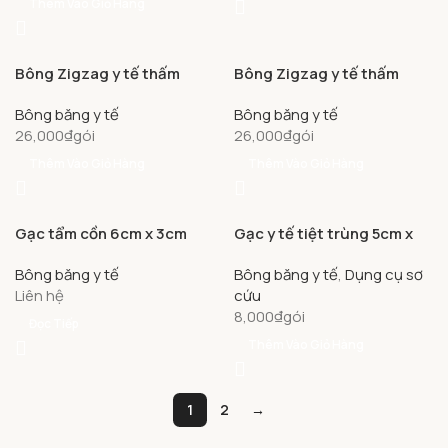
Thêm Vào Giỏ Hàng
Bông Zigzag y tế thấm
Bông Zigzag y tế thấm
nước Bạch Tuyết dùng
nước Bạch Tuyết dùng
Bông băng y tế
Bông băng y tế
trong chăm sóc cá nhân và
trong chăm sóc cá nhân và
26,000
₫
gói
26,000
₫
gói
y tế (100g)
y tế (100g)
Thêm Vào Giỏ Hàng
Thêm Vào Giỏ Hàng
Gạc tẩm cồn 6cm x 3cm
Gạc y tế tiệt trùng 5cm x
Quick – Nurse làm sạch da
6.5cm x 12 lớp Bảo Thạch
Bông băng y tế
Bông băng y tế
,
Dụng cụ sơ
và chống lại vi khuẩn (100
(100 gói)
Liên hệ
cứu
miếng)
8,000
₫
gói
Đọc Tiếp
Thêm Vào Giỏ Hàng
1
2
→