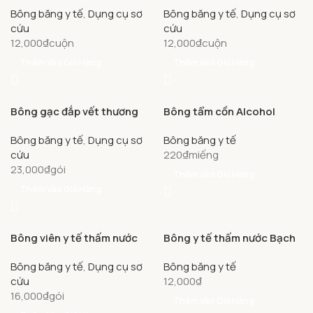
Bông băng y tế
,
Dụng cụ sơ
Bông băng y tế
,
Dụng cụ sơ
cầm máu, cố định khớp (12
cứu
cứu
cuộn)
12,000
₫
cuộn
12,000
₫
cuộn
Thêm Vào Giỏ Hàng
Thêm Vào Giỏ Hàng
Bông gạc đắp vết thương
Bông tẩm cồn Alcohol
Bảo Thạch (8cm x 12cm)
Swabs Liworldco vô
Bông băng y tế
,
Dụng cụ sơ
Bông băng y tế
trùng(100 miếng)
cứu
220
₫
miếng
23,000
₫
gói
Thêm Vào Giỏ Hàng
Thêm Vào Giỏ Hàng
Bông viên y tế thấm nước
Bông y tế thấm nước Bạch
Bảo Thạch làm sạch vết
Tuyết dùng trong chăm
Bông băng y tế
,
Dụng cụ sơ
Bông băng y tế
thương(50g)
sóc cá nhân và y tế (45g)
cứu
12,000
₫
16,000
₫
gói
Thêm Vào Giỏ Hàng