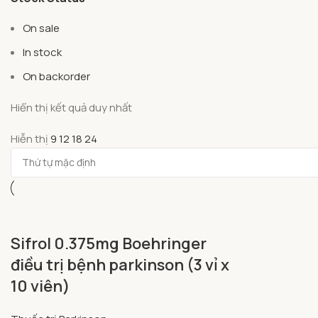
On sale
In stock
On backorder
Hiển thị kết quả duy nhất
Hiễn thị
9
12
18
24
Sifrol 0.375mg Boehringer
điều trị bệnh parkinson (3 vỉ x
10 viên)