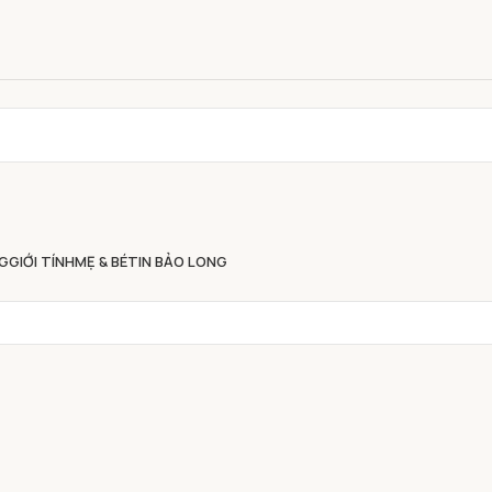
G
GIỚI TÍNH
MẸ & BÉ
TIN BẢO LONG