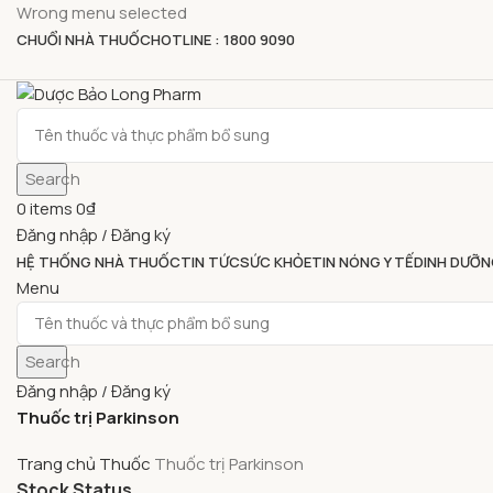
Wrong menu selected
CHUỔI NHÀ THUỐC
HOTLINE : 1800 9090
Search
0
items
0
₫
Đăng nhập / Đăng ký
HỆ THỐNG NHÀ THUỐC
TIN TỨC
SỨC KHỎE
TIN NÓNG Y TẾ
DINH DƯỠN
Menu
Search
Đăng nhập / Đăng ký
Thuốc trị Parkinson
Trang chủ
Thuốc
Thuốc trị Parkinson
Stock Status