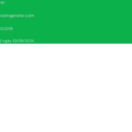
inh
hostingersite.com
10/2018.
 2 ngày 30/08/2024.
A RỬA MẶT
SIRO HO
BẢO LONG