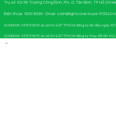
Trụ sở: 62/36 Trương Công Định, P.14, Q. Tân Bình, TP. Hồ Chí M
Điện thoại: 1800 9090 - Email: cskh@lightcoral-louse-313042.
GCNDKDN: 0315319015 do sở KH & ĐT TP.HCM đăng ký lần đầu ngày 10/
GCNDKDN: 0315319015 do sở KH & ĐT TP.HCM đăng ký thay đổi lần thứ
Select category
Search
Tìm kiếm phổ biến:
MEN VI SINH
DUNG DỊCH VỆ SINH
THUỐC NHỎ MẮT
SỮ