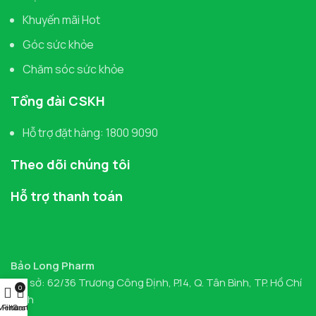
Khuyến mãi Hot
Góc sức khỏe
Chăm sóc sức khỏe
Tổng đài CSKH
Hỗ trợ đặt hàng: 1800 9090
Theo dõi chúng tôi
Hỗ trợ thanh toán
Bảo Long Pharm
Trụ sở: 62/36 Trương Công Định, P.14, Q. Tân Bình, TP. Hồ Chí
0
Minh
Menu
Filters
Cart