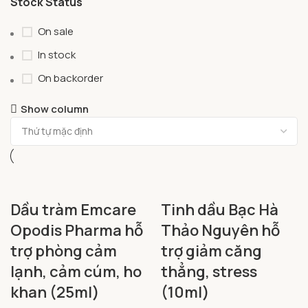
Stock Status
On sale
In stock
On backorder
Show column
Dầu tràm Emcare
Tinh dầu Bạc Hà
Opodis Pharma hỗ
Thảo Nguyên hỗ
trợ phòng cảm
trợ giảm căng
lạnh, cảm cúm, ho
thẳng, stress
khan (25ml)
(10ml)