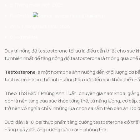
5 Tháng mười một, 2025
Posted by
hoang.buidang
On 5 Tháng mười một, 2025
0
comments
Duy trì nồng độ testosterone tối ưu là điều cần thiết cho sức k
tự nhiên nhất để tăng nồng độ testosterone là thông qua chế 
Testosterone
là một hormone ảnh hưởng đến khối lượng cơ bắ
testosterone có thể ảnh hưởng tiêu cực đến sức khỏe thể chất
Theo ThS.BSNT Phùng Anh Tuấn, chuyên gia nam khoa, giảng v
còn là nền tảng của sức khỏe tổng thể, từ năng lượng, cơ bắp
trở nên vô nghĩa chỉ vì những lựa chọn sai lầm trên bàn ăn. Do 
Dưới đây là 10 loại thực phẩm tăng cường testosterone có thể
hàng ngày để tăng cường sức mạnh phòng the.