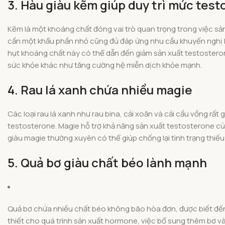
3. Hàu giàu kẽm giúp duy trì mức te
Kẽm là một khoáng chất đóng vai trò quan trọng trong việc sả
cần một khẩu phần nhỏ cũng đủ đáp ứng nhu cầu khuyến nghị h
hụt khoáng chất này có thể dẫn đến giảm sản xuất testosteron
sức khỏe khác như tăng cường hệ miễn dịch khỏe mạnh.
4. Rau lá xanh chứa nhiều magie
Các loại rau lá xanh như rau bina, cải xoăn và cải cầu vồng r
testosterone. Magie hỗ trợ khả năng sản xuất testosterone của
giàu magie thường xuyên có thể giúp chống lại tình trạng thiếu
5. Quả bơ giàu chất béo lành mạnh
Quả bơ chứa nhiều chất béo không bão hòa đơn, được biết đến
thiết cho quá trình sản xuất hormone, việc bổ sung thêm bơ v