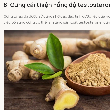
8. Gừng cải thiện nồng độ testostero
Gừng từ lâu đã được sử dụng nhờ các đặc tính dược liệu của n
việc bổ sung gừng có thể làm tăng sản xuất testosterone, cũng