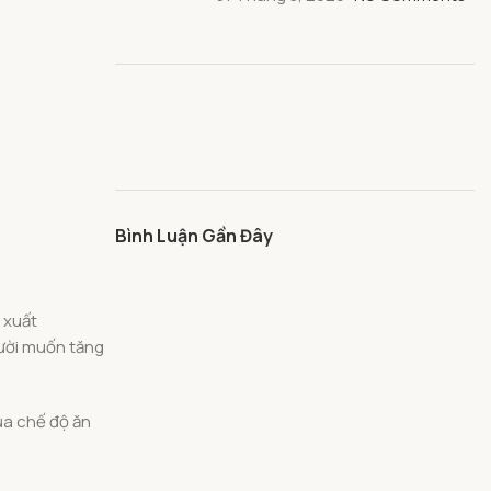
Bình Luận Gần Đây
 xuất
gười muốn tăng
ủa chế độ ăn