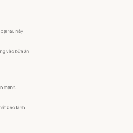
loại rau này
húng vào bữa ăn
nh mạnh.
hất béo lành