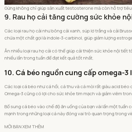
Gừng không chỉ giúp sản xuất testosterone mà còn hỗ trợ tiêu
9. Rau họ cải tăng cường sức khỏe nội
Các loại rau họ cải như bông cải xanh, súp lơ trắng và cải Br
chứa một chất gọi là indole-3-carbinol, giúp giảm lượng estrog
Ăn nhiều loại rau họ cải có thể giúp cải thiện sức khỏe nội ti
nhiều lần trong tuần để đạt kết quả tốt nhất.
10. Cá béo nguồn cung cấp omega-3
Các loại cá béo như cá hồi, cá thu và cá mòi rất giàu acid bé
Omega-3 cũng có lợi cho sức khỏe tim mạch và giảm viêm tron
Bổ sung cá béo vào chế độ ăn uống của bạn vài lần một tuần c
mạnh trong những loại cá này đóng vai trò quan trọng trong v
MỜI BẠN XEM THÊM