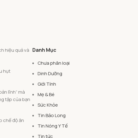
Danh Mục
ách hiệu quả và
Chưa phân loại
u hụt
Dinh Dưỡng
Giới Tính
bản lĩnh” mà
Mẹ & Bé
ng tập của bạn
Sức Khỏe
Tin Bảo Long
o chế độ ăn
Tin Nóng Y Tế
Tin tức