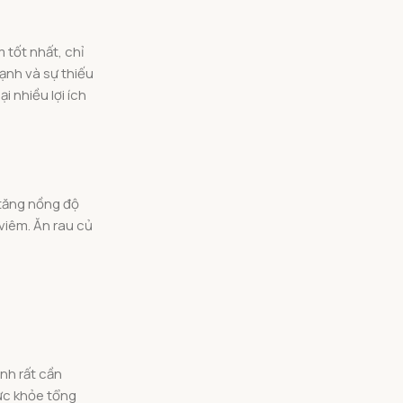
 tốt nhất, chỉ
ạnh và sự thiếu
 nhiều lợi ích
 tăng nồng độ
viêm. Ăn rau củ
nh rất cần
ức khỏe tổng