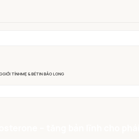
G
GIỚI TÍNH
MẸ & BÉ
TIN BẢO LONG
tosterone – tăng bản lĩnh cho ph