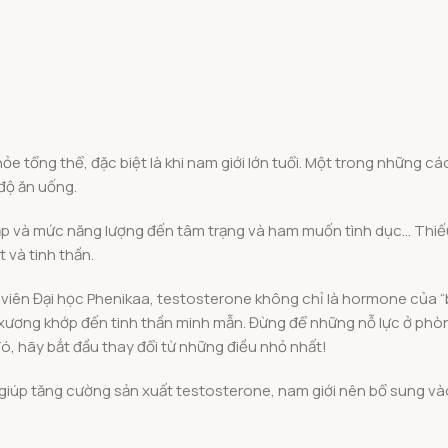
hỏe tổng thể, đặc biệt là khi nam giới lớn tuổi. Một trong những c
độ ăn uống.
p và mức năng lượng đến tâm trạng và ham muốn tình dục… Thiế
 và tinh thần.
iên Đại học Phenikaa, testosterone không chỉ là hormone của “
, xương khớp đến tinh thần minh mẫn. Đừng để những nỗ lực ở phò
đó, hãy bắt đầu thay đổi từ những điều nhỏ nhất!
 giúp tăng cường sản xuất testosterone, nam giới nên bổ sung và