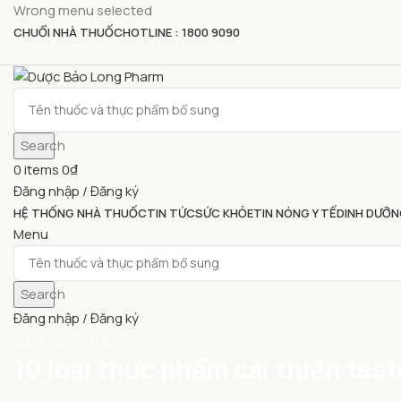
Wrong menu selected
CHUỔI NHÀ THUỐC
HOTLINE : 1800 9090
Search
0
items
0
₫
Đăng nhập / Đăng ký
HỆ THỐNG NHÀ THUỐC
TIN TỨC
SỨC KHỎE
TIN NÓNG Y TẾ
DINH DƯỠN
Menu
Search
Đăng nhập / Đăng ký
Sức Khỏe
,
Tin tức
10 loại thực phẩm cải thiện tes