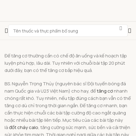
Để tăng cơ thường cần có chế độ ăn uống và kế hoạch tập
luyện phù hợp, lâu dài. Tuy nhiên với chuỗi bài tập 20 phút
dưới đây, bạn có thể tăng cơ bắp hiệu quả.
BS. Nguyễn Trọng Thủy (nguyên bác sĩ Đội tuyển bóng đá
nam Quốc gia và U23 Việt Nam) cho hay, để
tăng cơ
nhanh
chóng rất khó. Tuy nhiên, nếu tập đúng cách bạn vẫn có thể
tăng cơ dù chỉ trong thời gian ngắn. Để tăng cơ nhanh, bạn
cần thực hiện chuỗi các bài tập cường độ cao ngắt quãng
hoặc nhiều bài tập liên tiếp. Mục tiêu của các bài tập này
là
đốt cháy calo
, tăng cường sức mạnh, sức bền và cải thiện
sức khỏe tim mạch. Thời gian nghỉ ngơi giữa các bài tập này