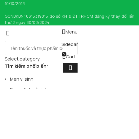
10/10/2018.
GCNDKDN: 0315319015 do sở KH & ĐT TP.HCM đăng ký thay đổi lần
thứ 2 ngày 30/08/2024.
Menu
Sidebar
0
Cart
Select category
Tìm kiếm phổ biến:
Men vi sinh
Dung dịch vệ sinh
Thuốc nhỏ mắt
Sữa rửa mặt
Siro ho
Bảo Long