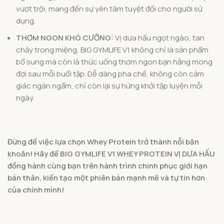
vượt trội, mang đến sự yên tâm tuyệt đối cho người sử
dụng.
THƠM NGON KHÓ CƯỠNG:
Vị dưa hấu ngọt ngào, tan
chảy trong miệng, BIG GYMLIFE V1 không chỉ là sản phẩm
bổ sung mà còn là thức uống thơm ngon bạn hằng mong
đợi sau mỗi buổi tập. Dễ dàng pha chế, không còn cảm
giác ngán ngẩm, chỉ còn lại sự hứng khởi tập luyện mỗi
ngày.
Đừng để việc lựa chọn Whey Protein trở thành nỗi băn
khoăn! Hãy để BIG GYMLIFE V1 WHEY PROTEIN VỊ DƯA HẤU
đồng hành cùng bạn trên hành trình chinh phục giới hạn
bản thân, kiến tạo một phiên bản mạnh mẽ và tự tin hơn
của chính mình!