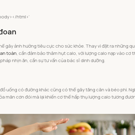
body></html>’
 đoan
thể gây ảnh hưởng tiêu cực cho sức khỏe. Thay vì đặt ra những q
 an toàn
, cần đảm bảo thâm hụt calo, với lượng calo nạp vào cơ th
háp nhịn ăn, cần sự tư vấn của bác sĩ dinh dưỡng.
ại đồ uống có đường khác cũng có thể gây tăng cân và béo phì. N
hỏa mãn cơn đói mà lại khiến cơ thể hấp thụ lượng calo tương đươ