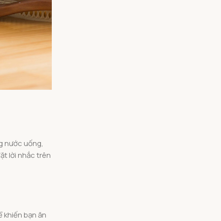
ng nước uống,
t lời nhắc trên
ể khiến bạn ăn