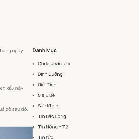
Danh Mục
n hàng ngày
Chưa phân loại
Dinh Dưỡng
Giới Tính
uen xấu này
Mẹ & Bé
Sức Khỏe
uá độ sau đó.
Tin Bảo Long
Tin Nóng Y Tế
Tin tức