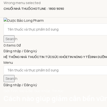
Wrong menu selected
CHUỔI NHÀ THUỐC
HOTLINE : 1800 9090
Search
0
items
0
₫
Đăng nhập / Đăng ký
HỆ THỐNG NHÀ THUỐC
TIN TỨC
SỨC KHỎE
TIN NÓNG Y TẾ
DINH DƯỠN
Menu
Search
Đăng nhập / Đăng ký
Giới Tính
,
Mẹ & Bé
,
Sức Khỏe
,
Tin tức
Cách nào giúp giảm cân bền vữ