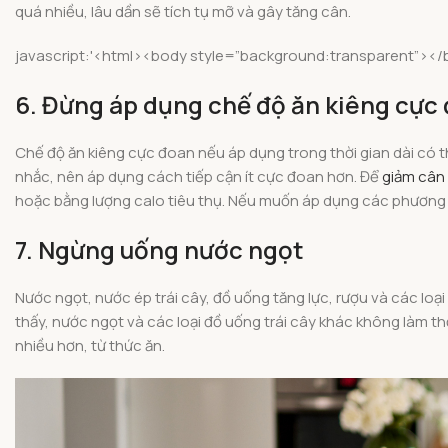
quá nhiều, lâu dần sẽ tích tụ mỡ và gây tăng cân.
javascript:'<html><body style=”background:transparent”></
6. Đừng áp dụng chế độ ăn kiêng cực
Chế độ ăn kiêng cực đoan nếu áp dụng trong thời gian dài có 
nhắc, nên áp dụng cách tiếp cận ít cực đoan hơn. Để
giảm cân
hoặc bằng lượng calo tiêu thụ. Nếu muốn áp dụng các phương p
7. Ngừng uống nước ngọt
Nước ngọt, nước ép trái cây, đồ uống tăng lực, rượu và các lo
thấy, nước ngọt và các loại đồ uống trái cây khác không làm t
nhiều hơn, từ thức ăn.