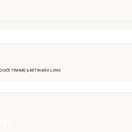
G
GIỚI TÍNH
MẸ & BÉ
TIN BẢO LONG
ng?