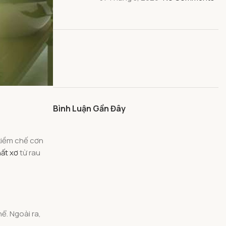
Bình Luận Gần Đây
 kiềm chế cơn
ất xơ
từ rau
ể. Ngoài ra,