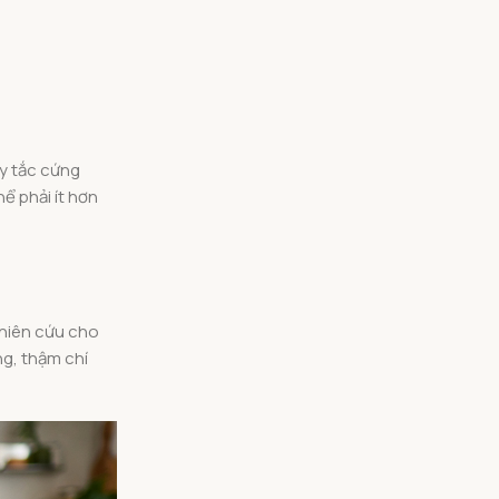
uy tắc cứng
ể phải ít hơn
ghiên cứu cho
ng, thậm chí