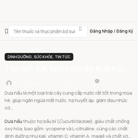
Đăng Nhập / Đăng Ký
,
,
DINH DƯỠNG
SỨC KHỎE
TIN TỨC
7 lợi ích sức khỏe khi ăn dưa hấu
0
On 21 Tháng 5, 2025
Hoang.buidang
Dưa hấu là một loại trái cây cung cấp nước rất tốt trong mùa
hè, giúp ngăn ngừa mất nước, hạ huyết áp, giảm đau nhức
cơ…
Dưa hấu
thuộc họ bầu bí (
Cucurbitaceae
), giàu chất chống
oxy hóa, bao gồm :ycopene và L-citrulline, cùng các chất
dinh dưỡng như kali, vitamin C, vitamin A, magiê và chất xơ…