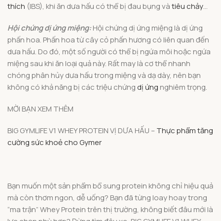
thích
(IBS), khi ăn dưa hấu có thể bị đau bụng và
tiêu chảy
…
Hội chứng dị ứng miệng:
Hội chứng dị ứng miệng là dị ứng
phấn hoa. Phấn hoa từ cây cỏ phấn hương có liên quan đến
dưa hấu. Do đó, một số người có thể bị ngứa môi hoặc ngứa
miệng sau khi ăn loại quả này. Rất may là cơ thể nhanh
chóng phân hủy dưa hấu trong miệng và dạ dày, nên bạn
không có khả năng bị các triệu chứng
dị ứng
nghiêm trọng.
MỜI BẠN XEM THÊM
BIG GYMLIFE V1 WHEY PROTEIN VỊ DƯA HẤU –
Thực phẩm tăng
cường sức khoẻ cho Gymer
Bạn muốn một sản phẩm bổ sung protein không chỉ hiệu quả
mà còn thơm ngon, dễ uống? Bạn đã từng loay hoay trong
“ma trận” Whey Protein trên thị trường, không biết đâu mới là