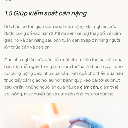
1.5 Giúp
kiểm soát cân nặng
Dưa hấu có thể giúp kiểm soát cân nặng. Một nghiên cứu
được công bố vào năm 2019 đã xem xét sự thay đổi về cảm
giác no và cân nặng sau bốn tuần can thiệp ở những người
lớn thừa cân và béo phì.
Các nhà nghiên cứu yêu cầu một nhóm tiêu thụ hai cốc dưa
hấu tươi mỗi ngày, trong khi nhóm thứ hai ăn bánh quy ít béo
có cùng lượng calo như dưa hấu… Kết quả cho thấy, dưa hấu
thúc đẩy cảm giác no lâu hơn bánh quy, kéo dài tới 90 phút
sau khi ăn. Những người ăn dưa hấu đã
giảm cân,
giảm tỷ lệ
eo-hông, mức huyết áp và cải thiện cholesterol của họ.