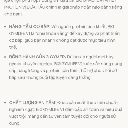
lựa chọn phù hợp? Đừng tìm đâu xa, BIG GYMLIFE V1 WHEY
PROTEIN VỊ DƯA HẤU chính là giải pháp hoàn hảo dành riêng
cho bạn!
NÂNG TẦM CƠ BẮP:
Với nguồn protein tinh khiết, BIG
GYMLIFE V1 là “chìa khóa vàng” để xây dựng và phát triển
cơ bắp, giúp bạn nhanh chóng đạt được mục tiêu hình
thể.
ĐỒNG HÀNH CÙNG GYMER:
Dù bạn là người mới hay
gymer chuyên nghiệp, BIG GYMLIFE V1 luôn sẵn sàng cung
cấp năng lượng và protein cần thiết, hỗ trợ phục hồi cơ
bắp sau những buổi tập luyện căng thẳng.
CHẤT LƯỢNG AN TÂM:
Được sản xuất theo tiêu chuẩn
nghiêm ngặt, BIG GYMLIFE V1 đảm bảo an toàn và hiệu quả
vượt trội, mang đến sự yên tâm tuyệt đối cho người sử
dụng.