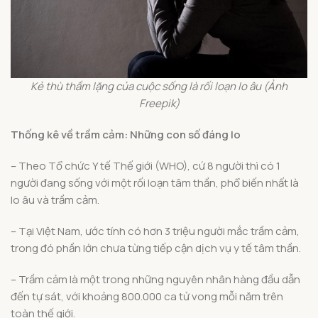
Kẻ thù thầm lặng của cuộc sống là rối loạn lo âu (Ảnh
Freepik)
Thống kê
về trầm cảm
:
Những con số đáng lo
– Theo Tổ chức Y tế Thế giới (WHO), cứ 8 người thì có 1
người đang sống với một rối loạn tâm thần, phổ biến nhất là
lo âu và trầm cảm.
– Tại Việt Nam, ước tính có hơn 3 triệu người mắc trầm cảm,
trong đó phần lớn chưa từng tiếp cận dịch vụ y tế tâm thần.
– Trầm cảm là một trong những nguyên nhân hàng đầu dẫn
đến tự sát, với khoảng 800.000 ca tử vong mỗi năm trên
toàn thế giới.