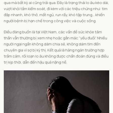
qua mà bất kỳ ai cũng trải qua. Đây là trạng thái lo âu kéo dài,
vượt khỏi tầm kiểm soát, đi kèm với các triệu chứng như: tim
đập nhanh, khó thở, mất ngủ, run rẩy, khó tập trung… khiến
người bệnh bị hạn chế trong công việc và cuộc sống.
Điều đáng buồn là tại Việt Nam, các vấn đề sức khỏe tâm
thần vẫn thường bị xem nhẹ hoặc gắn mác “yếu đuối”. Nhiều
người ngại ngần không dám chia sẻ, không dám tìm đến
chuyên gia vì sợ bị kỳ thị. Kết quả là hàng ngàn trường hợp
trầm cảm, rối loạn lo âu không được chẩn đoán đúng và điều
trị kịp thời, dẫn đến hậu quả nặng nề.