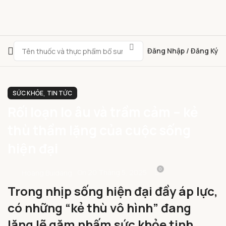
Đăng Nhập / Đăng Ký
,
SỨC KHỎE
TIN TỨC
Rối loạn lo âu và trầm cảm – kẻ
thù thầm lặng của cuộc sống
hiện đại
0
On 20 Tháng 5, 2025
Hoang.buidang
Trong nhịp sống hiện đại đầy áp lực,
có những “kẻ thù vô hình” đang
lặng lẽ gặm nhấm sức khỏe tinh