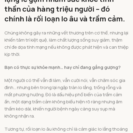
thần của hàng triệu người – đó
chính là rối loạn lo âu và trầm cảm.
Chúng không gây ra những vết thương trên cơ thể, nhưng lại
khiến tâm trí kiệt quệ, làm chất lượng sống suy giảm, thậm
chí đe dọa tính mạng nếu không được phát hiện và can thiệp
kịp thời.
Bạn có thực sự khỏe mạnh… hay chỉ đang gắng gượng?
Một người có thể vẫn đi làm, vẫn cười nói, vẫn chăm sóc gia
đình… nhưng bên trong lại ngập tràn lo lắng, trống rỗng và
mất phương hướng. Đó là dấu hiệu phổ biến của trầm cảm
ẩn, một dạng trầm cảm không biểu hiện rõ ràng nhưng âm
thầm kéo dài, khiến người bệnh ngày càng suy sụp mà
không nhận ra.
Tương tự, rối loạn lo âu không chỉ là cảm giác lo lắng thoáng