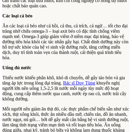
cần tránh các loại dưa muối, kim chi công nghiệp có nồng độ muối
hoặc chất bảo quản cao.
Các loại cá béo
Ăn các loại cá béo như cá hồi, cá thu, cá trích, cá ngừ… tốt cho đại
tràng nhờ chứa omega-3 – loại axit béo có đặc tính chống viêm
mạnh mẽ. Omega-3 giúp giảm viêm ở niêm mạc đại tràng, bảo vệ
đường tiêu hóa khỏi các tác nhân gây hại. Chất dinh dưỡng này còn
hỗ trợ sức khỏe của hệ vi sinh vật đường ruột, tăng cường miễn
dịch, duy trì tính toàn vẹn của thành ruột, cải thiện quá trình tiêu
hóa.
Uống đủ nước
Thiếu nước khiến phân khô, khó di chuyển, dễ gây táo bón và gia
tăng áp lực trong lòng đại tràng.
Bác sĩ Duy Tùng
khuyến nghị
người lớn nên uống 1,5-2,5 lít nước mỗi ngày tùy mức độ hoạt
động, cung cấp thêm nước qua canh, nước ép rau củ, nước trái cây
không đường.
Mỗi người nên giảm ăn thịt đỏ, các thực phẩm chế biến sẵn như xúc
xích, thịt xông khói, thức ăn nhiều dầu mỡ, chiên rán, đồ ăn nhanh,
nước ngọt, mì gói… bởi dễ gây mất cân bằng hệ vi sinh đường ruột,
làm tăng tình trạng viêm mạn tính và rối loạn tiêu hóa. Ăn uống
đúng giữa, nhai kỹ, tránh bỏ bữa và không lạm dụng thuốc kháng