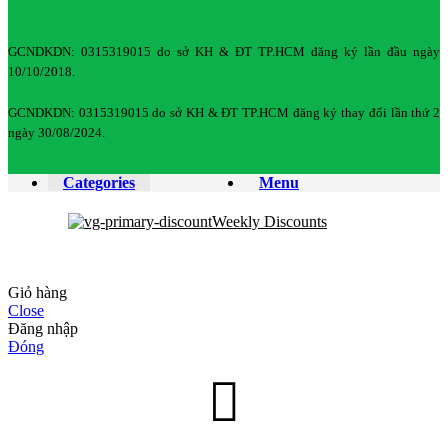
GCNDKDN: 0315319015 do sở KH & ĐT TP.HCM đăng ký lần đầu ngày
10/10/2018.
GCNDKDN: 0315319015 do sở KH & ĐT TP.HCM đăng ký thay đổi lần thứ 2
ngày 30/08/2024.
Categories
Menu
Weekly Discounts
Giỏ hàng
Close
Đăng nhập
Đóng