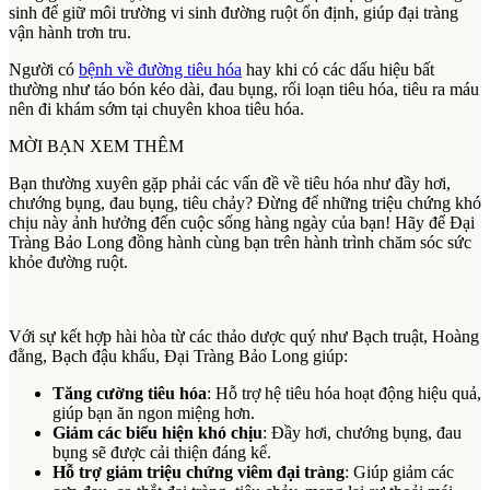
sinh để giữ môi trường vi sinh đường ruột ổn định, giúp đại tràng
vận hành trơn tru.
Người có
bệnh về đường tiêu hóa
hay khi có các dấu hiệu bất
thường như táo bón kéo dài, đau bụng, rối loạn tiêu hóa, tiêu ra máu
nên đi khám sớm tại chuyên khoa tiêu hóa.
MỜI BẠN XEM THÊM
Bạn thường xuyên gặp phải các vấn đề về tiêu hóa như đầy hơi,
chướng bụng, đau bụng, tiêu chảy? Đừng để những triệu chứng khó
chịu này ảnh hưởng đến cuộc sống hàng ngày của bạn! Hãy để Đại
Tràng Bảo Long đồng hành cùng bạn trên hành trình chăm sóc sức
khỏe đường ruột.
Với sự kết hợp hài hòa từ các thảo dược quý như Bạch truật, Hoàng
đằng, Bạch đậu khấu, Đại Tràng Bảo Long giúp:
Tăng cường tiêu hóa
: Hỗ trợ hệ tiêu hóa hoạt động hiệu quả,
giúp bạn ăn ngon miệng hơn.
Giảm các biểu hiện khó chịu
: Đầy hơi, chướng bụng, đau
bụng sẽ được cải thiện đáng kể.
Hỗ trợ giảm triệu chứng viêm đại tràng
: Giúp giảm các