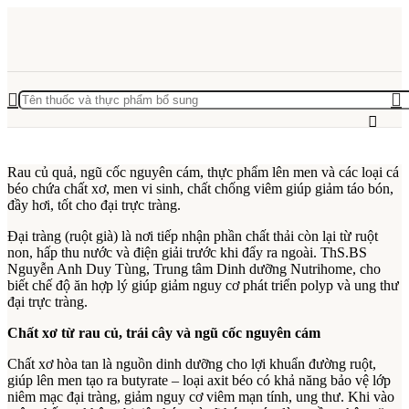
Rau củ quả, ngũ cốc nguyên cám, thực phẩm lên men và các loại cá
béo chứa chất xơ, men vi sinh, chất chống viêm giúp giảm táo bón,
đầy hơi, tốt cho đại trực tràng.
Đại tràng (ruột già) là nơi tiếp nhận phần chất thải còn lại từ ruột
non, hấp thu nước và điện giải trước khi đẩy ra ngoài. ThS.BS
Nguyễn Anh Duy Tùng, Trung tâm Dinh dưỡng Nutrihome, cho
biết chế độ ăn hợp lý giúp giảm nguy cơ phát triển polyp và ung thư
đại trực tràng.
Chất xơ từ rau củ, trái cây và ngũ cốc nguyên cám
Chất xơ hòa tan là nguồn dinh dưỡng cho lợi khuẩn đường ruột,
giúp lên men tạo ra butyrate – loại axit béo có khả năng bảo vệ lớp
niêm mạc đại tràng, giảm nguy cơ viêm mạn tính, ung thư. Khi vào