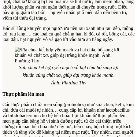
ruột, chất xơ không bị tiêu hóa mà sẽ hút nước, làm mềm phân, tăng
khối lượng phân và rút ngắn thời gian di chuyển trong ruột. Điều
này giúp giảm táo bón – nguyên nhân phổ biến dẫn đến bệnh trĩ,
viêm túi thừa đại tràng.
Bác sĩ Tùng khuyên mọi người ưu tiên rau xanh như rau dền, mồng
tơi, rau lang…, các loại củ quả chẳng hạn bí đỏ, cà rốt, bông cải, các
loại đậu, hạt nguyên vỏ và gạo lứt vào bữa ăn hằng ngày.
Sữa chua kết hợp yến mạch và hạt chia bổ sung lợi
khuẩn cùng chất xơ, giúp đại tràng khỏe mạnh.
Ảnh:
Phượng Thy
Thực phẩm lên men
Các thực phẩm chứa men sống (probiotics) như sữa chua, kefir, kim
chi, dưa cải muối tự nhiên… cung cấp lợi khuẩn như lactobacillus
và bifidobacterium cho hệ tiêu hóa. Lợi khuẩn từ thực phẩm lên
men giúp cân bằng hệ vi sinh đường ruột, từ đó cải thiện triệu
chứng rối loạn tiêu hóa như đầy hơi, tiêu chảy, hội chứng ruột kích
thích và tăng sức đề kháng tại niêm mạc ruột. Tuy nhiên, mọi người