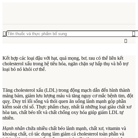
Kết hợp các loại đậu với hạt, quả mọng, bơ, rau có thể liên kết
cholesterol xấu trong hệ tiêu hóa, ngăn chặn sự hấp thụ và hỗ trợ
loại bỏ nó khỏi cơ thể.
Tăng cholesterol xấu (LDL) trong động mạch dẫn đến hình thành
mảng bám, giảm lưu lượng máu và tăng nguy cơ mắc bệnh tim, đột
quỵ. Duy trì lối sống và thói quen ăn uống lành mạnh góp phần
kiểm soát chỉ số. Thực phẩm chay, nhất là những loại giàu chất xơ
hòa tan, chất béo tốt và chất chống oxy hóa giúp giảm LDL tự
nhiên.
Hạnh nhân
chứa nhiều chất béo lành mạnh, chất xơ, vitamin và
khoáng chất, có tác dụng làm giảm cả cholesterol toàn phần và