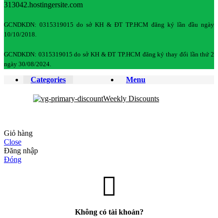
313042.hostingersite.com
GCNDKDN: 0315319015 do sở KH & ĐT TP.HCM đăng ký lần đầu ngày
10/10/2018.
GCNDKDN: 0315319015 do sở KH & ĐT TP.HCM đăng ký thay đổi lần thứ 2
ngày 30/08/2024.
Categories
Menu
Weekly Discounts
Giỏ hàng
Close
Đăng nhập
Đóng
Không có tài khoản?