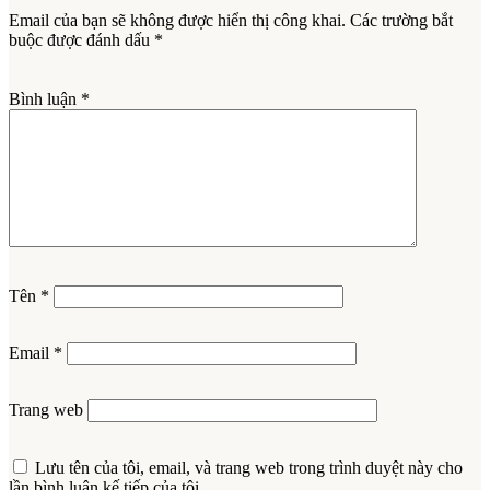
Email của bạn sẽ không được hiển thị công khai.
Các trường bắt
buộc được đánh dấu
*
Bình luận
*
Tên
*
Email
*
Trang web
Lưu tên của tôi, email, và trang web trong trình duyệt này cho
lần bình luận kế tiếp của tôi.