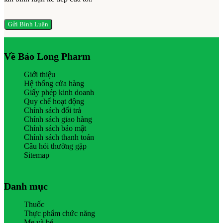
Về Bảo Long Pharm
Giới thiệu
Hệ thống cửa hàng
Giấy phép kinh doanh
Quy chế hoạt động
Chính sách đổi trả
Chính sách giao hàng
Chính sách bảo mật
Chính sách thanh toán
Câu hỏi thường gặp
Sitemap
Danh mục
Thuốc
Thực phẩm chức năng
Mẹ và bé