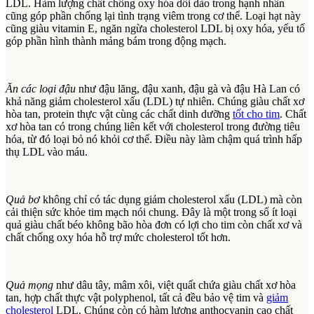
LDL. Hàm lượng chất chống oxy hóa dồi dào trong hạnh nhân
cũng góp phần chống lại tình trạng viêm trong cơ thể. Loại hạt này
cũng giàu vitamin E, ngăn ngừa cholesterol LDL bị oxy hóa, yếu tố
góp phần hình thành mảng bám trong động mạch.
Ăn các loại đậu
như đậu lăng, đậu xanh, đậu gà và đậu Hà Lan có
khả năng giảm cholesterol xấu (LDL) tự nhiên. Chúng giàu chất xơ
hòa tan, protein thực vật cùng các chất dinh dưỡng
tốt cho tim
. Chất
xơ hòa tan có trong chúng liên kết với cholesterol trong đường tiêu
hóa, từ đó loại bỏ nó khỏi cơ thể. Điều này làm chậm quá trình hấp
thụ LDL vào máu.
Quả bơ
không chỉ có tác dụng giảm cholesterol xấu (LDL) mà còn
cải thiện sức khỏe tim mạch nói chung. Đây là một trong số ít loại
quả giàu chất béo không bão hòa đơn có lợi cho tim còn chất xơ và
chất chống oxy hóa hỗ trợ mức cholesterol tốt hơn.
Quả mọng
như dâu tây, mâm xôi, việt quất chứa giàu chất xơ hòa
tan, hợp chất thực vật polyphenol, tất cả đều bảo vệ tim và
giảm
cholesterol
LDL. Chúng còn có hàm lượng anthocyanin cao chất