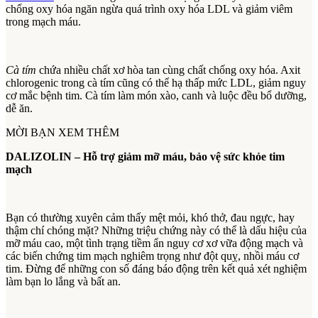
chống oxy hóa ngăn ngừa quá trình oxy hóa LDL và giảm viêm
trong mạch máu.
Cà tím
chứa nhiều chất xơ hòa tan cùng chất chống oxy hóa. Axit
chlorogenic trong cà tím cũng có thể hạ thấp mức LDL, giảm nguy
cơ mắc bệnh tim. Cà tím làm món xào, canh và luộc đều bổ dưỡng,
dễ ăn.
MỜI BẠN XEM THÊM
DALIZOLIN – Hỗ trợ giảm mỡ máu, bảo vệ sức khỏe tim
mạch
Bạn có thường xuyên cảm thấy mệt mỏi, khó thở, đau ngực, hay
thậm chí chóng mặt? Những triệu chứng này có thể là dấu hiệu của
mỡ máu cao, một tình trạng tiềm ẩn nguy cơ xơ vữa động mạch và
các biến chứng tim mạch nghiêm trọng như đột quỵ, nhồi máu cơ
tim. Đừng để những con số đáng báo động trên kết quả xét nghiệm
làm bạn lo lắng và bất an.