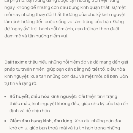
Là phụ nữ, bạn xứng đáng được tận hưởng trọn vẹn từng
ngày, không để những cơn đau bụng kinh quặn thắt, sự mệt
mỏi hay những thay đổi thất thường của chu kỳ kinh nguyệt
làm ảnh hưởng đến cuộc sống và tâm trạng của bạn. Đừng
để “ngày ấy” trở thành nỗi ám ảnh, cản trở bạn theo đuổi
đam mê và tận hưởng niềm vui.
Dalitaxime
thấu hiểu những nỗi niềm đó và đã mang đến giải
pháp từ thiên nhiên, giúp bạn cân bằng nội tiết tố, điều hòa
kinh nguyệt, xua tan những cơn đau và mệt mỏi, để bạn luôn
tự tin và rạng rỡ.
Bổ huyết, điều hòa kinh nguyệt
: Cải thiện tình trạng
thiếu máu, kinh nguyệt không đều, giúp chu kỳ của bạn ổn
định và dễ chịu hơn.
Giảm đau bụng kinh, đau lưng
: Xoa dịu những cơn đau
khó chịu, giúp bạn thoải mái và tự tin hơn trong những