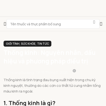
,
,
GIỚI TÍNH
SỨC KHỎE
TIN TỨC
Thống kinh: Nguyên nhân, dấu
hiệu và phương pháp điều trị
0
On 15 Tháng 5, 2025
Hoang.buidang
Thống kinh là tình trạng đau bụng xuất hiện trong chu kỳ
kinh nguyệt, thường do các cơn co thắt tử cung nhằm tống
máu kinh ra ngoài.
1. Thống kinh là gì?