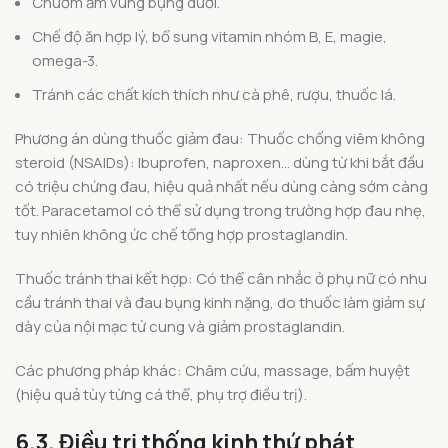
Chườm ấm vùng bụng dưới.
Chế độ ăn hợp lý, bổ sung vitamin nhóm B, E, magie,
omega-3.
Tránh các chất kích thích như cà phê, rượu, thuốc lá.
Phương án dùng thuốc giảm đau: Thuốc chống viêm không
steroid (NSAIDs): Ibuprofen, naproxen… dùng từ khi bắt đầu
có triệu chứng đau, hiệu quả nhất nếu dùng càng sớm càng
tốt. Paracetamol có thể sử dụng trong trường hợp đau nhẹ,
tuy nhiên không ức chế tổng hợp prostaglandin.
Thuốc tránh thai kết hợp: Có thể cân nhắc ở phụ nữ có nhu
cầu tránh thai và đau bụng kinh nặng, do thuốc làm giảm sự
dày của nội mạc tử cung và giảm prostaglandin.
Các phương pháp khác: Châm cứu, massage, bấm huyệt
(hiệu quả tùy từng cá thể, phụ trợ điều trị).
6.3. Điều trị thống kinh thứ phát