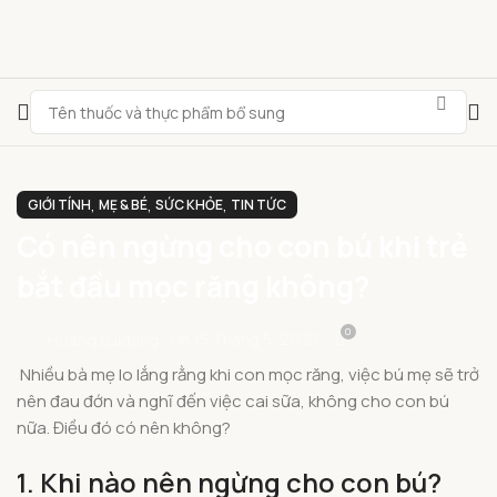
,
,
,
GIỚI TÍNH
MẸ & BÉ
SỨC KHỎE
TIN TỨC
Có nên ngừng cho con bú khi trẻ
bắt đầu mọc răng không?
0
On 15 Tháng 5, 2025
Hoang.buidang
Nhiều bà mẹ lo lắng rằng khi con mọc răng, việc bú mẹ sẽ trở
nên đau đớn và nghĩ đến việc cai sữa, không cho con bú
nữa. Điều đó có nên không?
1. Khi nào nên ngừng cho con bú?