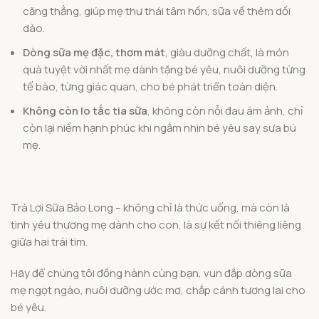
căng thẳng, giúp mẹ thư thái tâm hồn, sữa về thêm dồi
dào.
Dòng sữa mẹ đặc, thơm mát
, giàu dưỡng chất, là món
quà tuyệt vời nhất mẹ dành tặng bé yêu, nuôi dưỡng từng
tế bào, từng giác quan, cho bé phát triển toàn diện.
Không còn lo tắc tia sữa
, không còn nỗi đau ám ảnh, chỉ
còn lại niềm hạnh phúc khi ngắm nhìn bé yêu say sưa bú
mẹ.
Trà Lợi Sữa Bảo Long – không chỉ là thức uống, mà còn là
tình yêu thương mẹ dành cho con, là sự kết nối thiêng liêng
giữa hai trái tim.
Hãy để chúng tôi đồng hành cùng bạn, vun đắp dòng sữa
mẹ ngọt ngào, nuôi dưỡng ước mơ, chắp cánh tương lai cho
bé yêu.