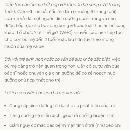
Tiếp tục cho bú mẹ kết hợp với thức ăn bổ sung từ 6 tháng
tuổi trở lên:
Khi bé bắt đầu ăn dặm (khoảng 6 tháng tuổi),
sữa mẹ vẫn là một nguồn dinh dưỡng quan trọng và nên
được tiếp tục cho bú song song với các loại thức ăn bổ sung
khác. Tổ chức Y tế Thế giới (WHO) khuyến cáo nên tiếp tục
cho con bú mẹ đến 2 tuổi hoặc lâu hơn tùy theo mong
muốn của mẹ và bé.
Đối với trẻ sinh non hoặc có vấn đề sức khỏe đặc biệt:
Việc
bú mẹ càng trở nên quan trọng hơn. Cần có sự tư vấn của
bác sĩ hoặc chuyên gia dinh dưỡng để có kế hoạch nuôi
dưỡng phù hợp nhất cho trẻ.
Lợi ích của việc cho con bú mẹ kéo dài:
Cung cấp dinh dưỡng tối ưu cho sự phát triển của trẻ.
Tăng cường hệ miễn dịch, giúp trẻ chống lại bệnh tật.
Giảm nguy cơ mắc các bệnh mạn tính ở trẻ (như béo phì,