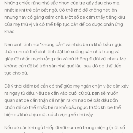
Những chiếc răng nhỏ sắc nhọn của trẻ gây đau cho mẹ,
nhất là khi trẻ cắn bất ngờ. Có thể khó để không hét lên
nhưng hãy cố gắng kiềm chế. Một số bé cảm thấy tiếng kêu
của mẹ thú vị và có thể tiếp tục cắn để có được phản ứng
khác.
Nên bình tĩnh nói “không cắn” và nhấc bé ra khỏi bầu ngực,
thậm chí có thể bình tĩnh đặt bé xuống sàn nhà trong vài
giây để nhấn mạnh rằng cắn và bú không đi đôi với nhau. Mẹ
không cần để bé trên sàn nhà quá lâu, sau đó có thể tiếp
tục cho bú.
Để ý thời điểm bé cắn có thể giúp mẹ ngăn chặn việc cắn xảy
ra ngay từ đầu. Nếu bé cắn vào cuối cữ bú, bạn sẽ muốn
quan sát bé cẩn thận để nhận ra khi nào bé bắt đầu bồn
chồn để có thể nhấc bé ra khỏi bầu ngực trước khi bé thể
hiện sự khó chịu một cách vụng về như vậy.
Nếu bé cắn khi ngủ thiếp đi với núm vú trong miệng (một số