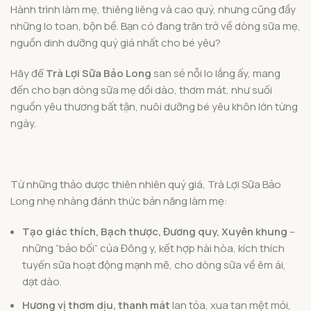
Hành trình làm mẹ, thiêng liêng và cao quý, nhưng cũng đầy
những lo toan, bộn bề. Bạn có đang trăn trở về dòng sữa mẹ,
nguồn dinh dưỡng quý giá nhất cho bé yêu?
Hãy để
Trà Lợi Sữa Bảo Long
san sẻ nỗi lo lắng ấy, mang
đến cho bạn dòng sữa mẹ dồi dào, thơm mát, như suối
nguồn yêu thương bất tận, nuôi dưỡng bé yêu khôn lớn từng
ngày.
Từ những thảo dược thiên nhiên quý giá, Trà Lợi Sữa Bảo
Long nhẹ nhàng đánh thức bản năng làm mẹ:
Tạo giác thích, Bạch thược, Đương quy, Xuyên khung
–
những “bảo bối” của Đông y, kết hợp hài hòa, kích thích
tuyến sữa hoạt động mạnh mẽ, cho dòng sữa về êm ái,
dạt dào.
Hương vị thơm dịu, thanh mát
lan tỏa, xua tan mệt mỏi,