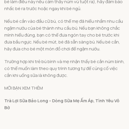
bé làm điều này nếu cảm thấy núm vú tuột ra), hãy đảm bảo
nhấc bé ra trước hoặc ngay khi bé ngủ.
Nếu bé cắn vào đầu cữ bú, có thể mẹ đã hiểu nhầm nhu cầu
ngậm nướu của bé thành nhu cầu bú. Nếu bạn không chắc
mình hiểu đúng, bạn có thể đưa ngón tay cho bé trước khi
đưa bầu ngực. Nếu bé mút, bé đã sẵn sàng bú. Nếu bé cắn,
hãy đưa cho bé một món đồ chơi để ngậm nướu.
Trường hợp khi trẻ bú bình và mẹ nhận thấy bé cắn núm bình,
có thể muốn làm theo quy trình tương tự để củng cố việc
cắn khi uống sữa là không được.
MỜI BẠN XEM THÊM
Trà Lợi Sữa Bảo Long – Dòng Sữa Mẹ Ấm Áp, Tình Yêu Vô
Bờ