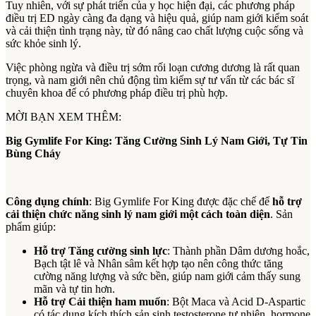
Tuy nhiên, với sự phát triển của y học hiện đại, các phương pháp
điều trị ED ngày càng đa dạng và hiệu quả, giúp nam giới kiểm soát
và cải thiện tình trạng này, từ đó nâng cao chất lượng cuộc sống và
sức khỏe sinh lý.
Việc phòng ngừa và điều trị sớm rối loạn cương dương là rất quan
trọng, và nam giới nên chủ động tìm kiếm sự tư vấn từ các bác sĩ
chuyên khoa để có phương pháp điều trị phù hợp.
MỜI BẠN XEM THÊM:
Big Gymlife For King: Tăng Cường Sinh Lý Nam Giới, Tự Tin
Bùng Cháy
Công dụng chính
: Big Gymlife For King được đặc chế để
hỗ trợ
cải thiện chức năng sinh lý nam giới một cách toàn diện
. Sản
phẩm giúp:
Hỗ trợ Tăng cường sinh lực
: Thành phần Dâm dương hoắc,
Bạch tật lê và Nhân sâm kết hợp tạo nên công thức tăng
cường năng lượng và sức bền, giúp nam giới cảm thấy sung
mãn và tự tin hơn.
Hỗ trợ Cải thiện ham muốn
: Bột Maca và Acid D-Aspartic
có tác dụng kích thích sản sinh testosterone tự nhiên, hormone