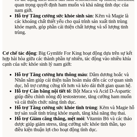
quan trọng quyết định ham muốn và khả năng tình dục của
nam giới.
Hỗ trợ Tăng cường sức khỏe sinh sản
: Kẽm và Magie là
các khoáng chất thiết yếu cho quá trình sản xuất tinh trùng
khỏe mạnh, góp phần cải thiện chất lượng và số lượng tinh
trùng.
Cơ chế tác động
: Big Gymlife For King hoạt động dựa trên sự kết
hợp hài hòa giữa các thành phần tự nhiên, tác động vào nhiều khía
cạnh của sức khỏe sinh lý nam giới:
Hỗ trợ Tăng cường lưu thông máu
: Dâm dương hoắc và
Nhân sâm giúp cải thiện tuần hoàn máu đến các cơ quan sinh
dục, hỗ trợ cương cứng tốt hơn và kéo dài thời gian quan hệ.
Hỗ trợ Cân bằng nội tiết tố
: Bột Maca và Acid D-Aspartic
giúp điều chỉnh nồng độ testosterone, tăng cường ham muốn
và cải thiện chức năng tình dục.
Hỗ trợ Tăng cường sức khỏe tinh trùng
: Kẽm và Magie hỗ
trợ sản xuất tinh trùng khỏe mạnh, tăng khả năng thụ thai.
Hỗ trợ Giảm căng thẳng, mệt mỏi
: Vitamin B6 và các thảo
dược giúp giảm stress, tăng cường sức khỏe tinh thần, tạo
điều kiện thuận lợi cho hoạt động tình dục.