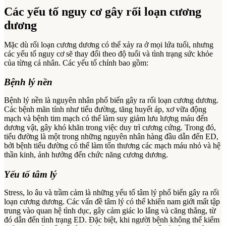
Các yếu tố nguy cơ gây rối loạn cương
dương
Mặc dù rối loạn cương dương có thể xảy ra ở mọi lứa tuổi, nhưng
các yếu tố nguy cơ sẽ thay đổi theo độ tuổi và tình trạng sức khỏe
của từng cá nhân. Các yếu tố chính bao gồm:
Bệnh lý nền
Bệnh lý nền là nguyên nhân phổ biến gây ra rối loạn cương dương.
Các bệnh mãn tính như tiểu đường, tăng huyết áp, xơ vữa động
mạch và bệnh tim mạch có thể làm suy giảm lưu lượng máu đến
dương vật, gây khó khăn trong việc duy trì cương cứng. Trong đó,
tiểu đường là một trong những nguyên nhân hàng đầu dẫn đến ED,
bởi bệnh tiểu đường có thể làm tổn thương các mạch máu nhỏ và hệ
thần kinh, ảnh hưởng đến chức năng cương dương.
Yếu tố tâm lý
Stress, lo âu và trầm cảm là những yếu tố tâm lý phổ biến gây ra rối
loạn cương dương. Các vấn đề tâm lý có thể khiến nam giới mất tập
trung vào quan hệ tình dục, gây cảm giác lo lắng và căng thẳng, từ
đó dẫn đến tình trạng ED. Đặc biệt, khi người bệnh không thể kiểm