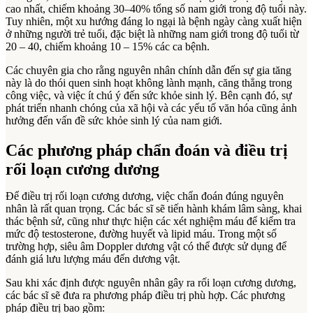
cao nhất, chiếm khoảng 30–40% tổng số nam giới trong độ tuổi này.
Tuy nhiên, một xu hướng đáng lo ngại là bệnh ngày càng xuất hiện
ở những người trẻ tuổi, đặc biệt là những nam giới trong độ tuổi từ
20 – 40, chiếm khoảng 10 – 15% các ca bệnh.
Các chuyên gia cho rằng nguyên nhân chính dẫn đến sự gia tăng
này là do thói quen sinh hoạt không lành mạnh, căng thẳng trong
công việc, và việc ít chú ý đến sức khỏe sinh lý. Bên cạnh đó, sự
phát triển nhanh chóng của xã hội và các yếu tố văn hóa cũng ảnh
hưởng đến vấn đề sức khỏe sinh lý của nam giới.
Các phương pháp chẩn đoán và điều trị
rối loạn cương dương
Để điều trị rối loạn cương dương, việc chẩn đoán đúng nguyên
nhân là rất quan trọng. Các bác sĩ sẽ tiến hành khám lâm sàng, khai
thác bệnh sử, cũng như thực hiện các xét nghiệm máu để kiểm tra
mức độ testosterone, đường huyết và lipid máu. Trong một số
trường hợp, siêu âm Doppler dương vật có thể được sử dụng để
đánh giá lưu lượng máu đến dương vật.
Sau khi xác định được nguyên nhân gây ra rối loạn cương dương,
các bác sĩ sẽ đưa ra phương pháp điều trị phù hợp. Các phương
pháp điều trị bao gồm: