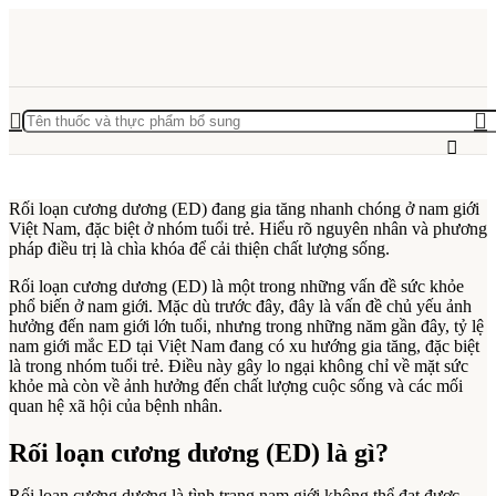
Rối loạn cương dương (ED) đang gia tăng nhanh chóng ở nam giới
Việt Nam, đặc biệt ở nhóm tuổi trẻ. Hiểu rõ nguyên nhân và phương
pháp điều trị là chìa khóa để cải thiện chất lượng sống.
Rối loạn cương dương (ED) là một trong những vấn đề sức khỏe
phổ biến ở nam giới. Mặc dù trước đây, đây là vấn đề chủ yếu ảnh
hưởng đến nam giới lớn tuổi, nhưng trong những năm gần đây, tỷ lệ
nam giới mắc ED tại Việt Nam đang có xu hướng gia tăng, đặc biệt
là trong nhóm tuổi trẻ. Điều này gây lo ngại không chỉ về mặt sức
khỏe mà còn về ảnh hưởng đến chất lượng cuộc sống và các mối
quan hệ xã hội của bệnh nhân.
Rối loạn cương dương (ED) là gì?
Rối loạn cương dương là tình trạng nam giới không thể đạt được