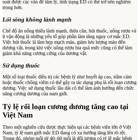
soát được các vấn đề tâm lý, tình trạng ED có thể trở nên nghiêm
trọng hơn.
Lối sống không lành mạnh
Chế độ ăn uống thiếu lành mạnh, thừa cân, hút thuốc, uống rượu và
ít vận động là những yếu tố góp phần làm tăng nguy cơ mắc ED.
Việc hút thuốc lá làm hẹp mạch máu, giảm lưu lượng máu đến
dương vật, trong khi việc uống rượu bia quá mức cũng có thể làm
giảm khả năng cương cứng của dương vật.
Sử dụng thuốc
Một số loại thuốc điều trị các bệnh lý như huyết áp cao, trầm cảm
hoặc thuốc chống viêm có thể gây ra tác dụng phụ là rối loạn cương
dương. Việc sử dụng thuốc lâu dài có thể làm ảnh hưởng đến chức
năng cương dương của nam giới.
Tỷ lệ rối loạn cương dương tăng cao tại
Việt Nam
Theo một nghiên cứu được thực hiện tại các bệnh viện lớn ở Việt
Nam, tỷ lệ nam giới mắc ED đang có xu hướng tăng lên rõ rệt.
Trong đó, nhóm tuổi từ 40–60 tuổi là đối tượng có tỷ lệ mắc bệnh