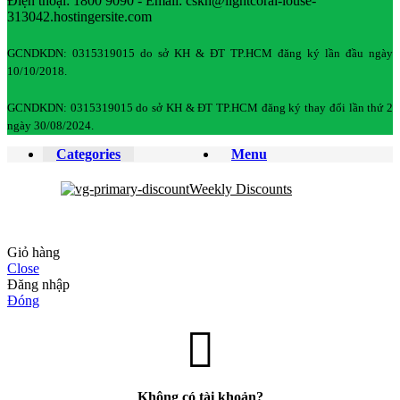
Điện thoại: 1800 9090 - Email: cskh@lightcoral-louse-
313042.hostingersite.com
GCNDKDN: 0315319015 do sở KH & ĐT TP.HCM đăng ký lần đầu ngày
10/10/2018.
GCNDKDN: 0315319015 do sở KH & ĐT TP.HCM đăng ký thay đổi lần thứ 2
ngày 30/08/2024.
Categories
Menu
Weekly Discounts
Giỏ hàng
Close
Đăng nhập
Đóng
Không có tài khoản?