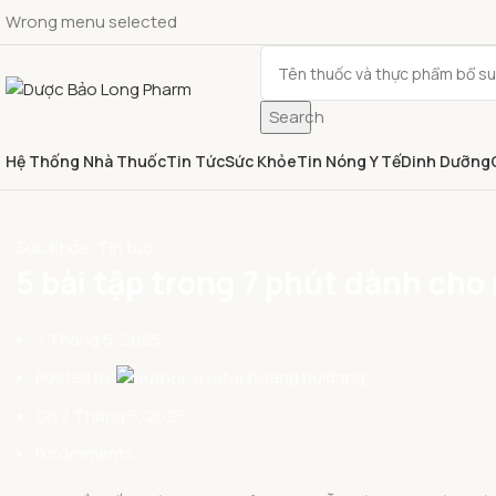
Wrong menu selected
Search
Hệ Thống Nhà Thuốc
Tin Tức
Sức Khỏe
Tin Nóng Y Tế
Dinh Dưỡng
Sức Khỏe
,
Tin tức
5 bài tập trong 7 phút dành cho
7 Tháng 5, 2025
Posted by
hoang.buidang
On 7 Tháng 5, 2025
0
comments