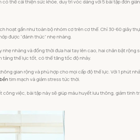
ó thể cải thiện sức khỏe, duy trì vóc dáng với 5 bài tập đơn giả
ích hoạt gần như toàn bộ nhóm cơ trên cơ thể. Chỉ 30-60 giây th
khớp được “đánh thức” nhẹ nhàng.
y nhẹ nhàng và đồng thời đưa hai tay lên cao, hai chân bật rộng
n tảng thể lực tốt, có thể tăng tốc độ nhảy.
ông gian rộng và phù hợp cho mọi cấp độ thể lực. Với 1 phút nhảy
 bền
tim mạch và giảm stress tức thời.
t công việc, bài tập này sẽ giúp máu huyết lưu thông, giảm tình t