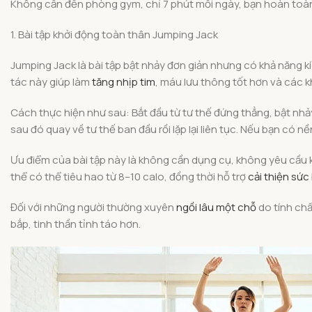
Không cần đến phòng gym, chỉ 7 phút mỗi ngày, bạn hoàn toàn c
1. Bài tập khởi động toàn thân Jumping Jack
Jumping Jack là bài tập bật nhảy đơn giản nhưng có khả năng k
tác này giúp làm
tăng nhịp tim
, máu lưu thông tốt hơn và các 
Cách thực hiện như sau: Bắt đầu từ tư thế đứng thẳng, bật nhả
sau đó quay về tư thế ban đầu rồi lặp lại liên tục. Nếu bạn có nề
Ưu điểm của bài tập này là không cần dụng cụ, không yêu cầu kh
thể có thể tiêu hao từ 8–10 calo, đồng thời hỗ trợ
cải thiện sức
Đối với những người thường xuyên
ngồi lâu một chỗ
do tính chấ
bắp, tinh thần tỉnh táo hơn.