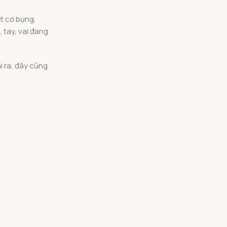
t cơ bụng,
 tay, vai đang
i ra, đây cũng