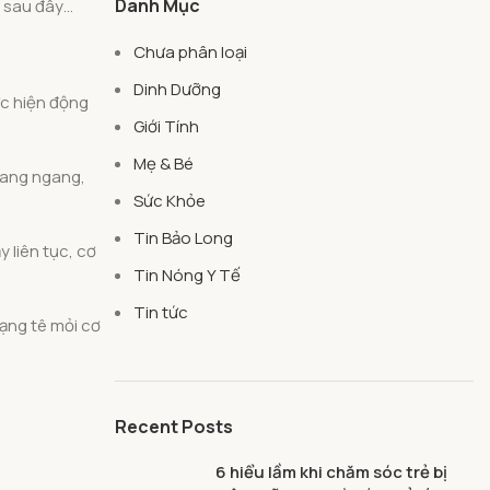
Danh Mục
n sau đây…
Chưa phân loại
Dinh Dưỡng
ực hiện động
Giới Tính
Mẹ & Bé
 sang ngang,
Sức Khỏe
Tin Bảo Long
 liên tục, cơ
Tin Nóng Y Tế
Tin tức
rạng tê mỏi cơ
Recent Posts
6 hiểu lầm khi chăm sóc trẻ bị