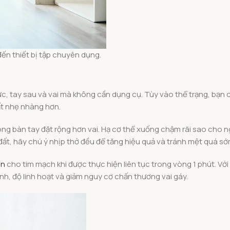
ến thiết bị tập chuyên dụng.
gực, tay sau và vai mà không cần dụng cụ. Tùy vào thể trạng, bạn 
đất nhẹ nhàng hơn.
 lòng bàn tay đặt rộng hơn vai. Hạ cơ thể xuống chậm rãi sao cho
hít đất, hãy chú ý nhịp thở đều để tăng hiệu quả và tránh mệt quá sớ
ền
cho tim mạch khi được thực hiện liên tục trong vòng 1 phút. Với
h, độ linh hoạt và giảm nguy cơ chấn thương vai gáy.