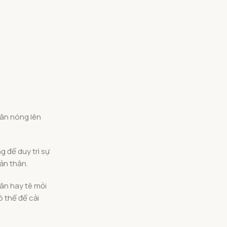
hân nóng lên
 để duy trì sự
ản thân.
hân hay tê mỏi
ó thể để cải