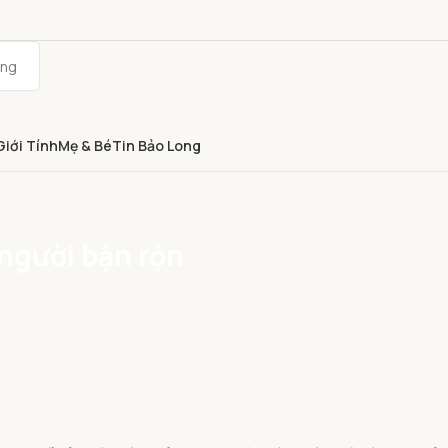
Giới Tính
Mẹ & Bé
Tin Bảo Long
 người bận rộn