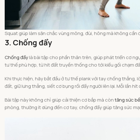
Squat giúp làm săn chắc vùng mông, đùi, hông mà không cần đ
3. Chống đẩy
Chống đẩy
là bài tập cho phần thân trên, giúp phát triển cơ n
tư thế phù hợp, từ hít đất truyền thống cho tới kiểu gối chạm 
Khi thực hiện, hãy bắt đầu ở tư thế plank với tay chống thẳng,
đất, giữ lưng thẳng, siết cơ bụng rồi đẩy người lên lại. Mỗi lần 
Bài tập này không chỉ giúp cải thiện cơ bắp mà còn
tăng sức b
phòng, thường ít dùng đến cơ tay, chống đẩy giúp tăng sức mạn