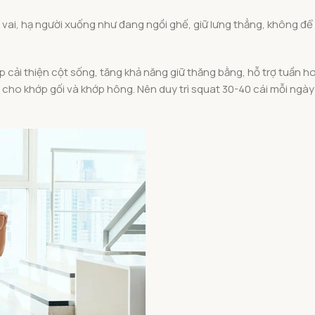
vai, hạ người xuống như đang ngồi ghế, giữ lưng thẳng, không để
úp cải thiện cột sống, tăng khả năng giữ thăng bằng, hỗ trợ tuần h
t cho khớp gối và khớp hông. Nên duy trì squat 30-40 cái mỗi ngà