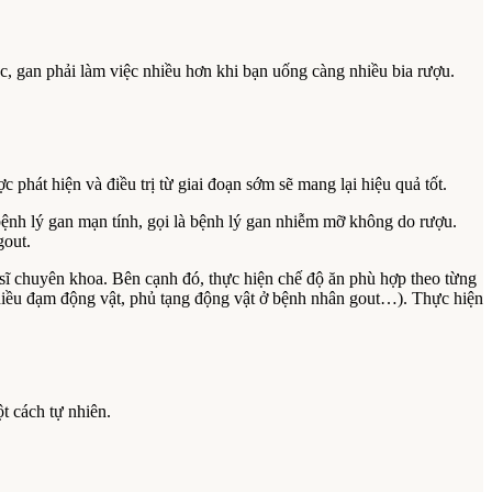
c, gan phải làm việc nhiều hơn khi bạn uống càng nhiều bia rượu.
át hiện và điều trị từ giai đoạn sớm sẽ mang lại hiệu quả tốt.
ệnh lý gan mạn tính, gọi là bệnh lý gan nhiễm mỡ không do rượu.
gout.
sĩ chuyên khoa. Bên cạnh đó, thực hiện chế độ ăn phù hợp theo từng
hiều đạm động vật, phủ tạng động vật ở bệnh nhân gout…). Thực hiện
t cách tự nhiên.