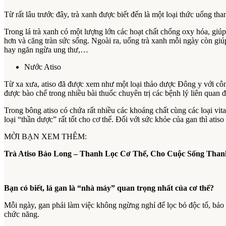
Từ rất lâu trước đây, trà xanh được biết đến là một loại thức uống th
Trong lá trà xanh có một lượng lớn các hoạt chất chống oxy hóa, giúp 
hơn và căng tràn sức sống. Ngoài ra, uống trà xanh mỗi ngày còn gi
hay ngăn ngừa ung thư,…
Nước Atiso
Từ xa xưa, atiso đã được xem như một loại thảo dược Đông y với công
được bào chế trong nhiều bài thuốc chuyên trị các bệnh lý liên quan 
Trong bông atiso có chứa rất nhiều các khoáng chất cùng các loại vit
loại “thần dược” rất tốt cho cơ thể. Đối với sức khỏe của gan thì atis
MỜI BẠN XEM THÊM:
Trà Atiso Bảo Long – Thanh Lọc Cơ Thể, Cho Cuộc Sống Than
Bạn có biết, lá gan là “nhà máy” quan trọng nhất của cơ thể?
Mỗi ngày, gan phải làm việc không ngừng nghỉ để lọc bỏ độc tố, bảo
chức năng.