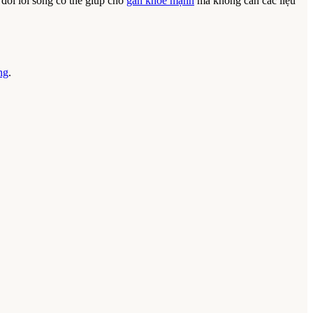
 đổi lối sống có thể giúp cho
gan khỏe mạnh
mà không cần các liệu
ng
.