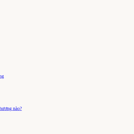
ng
 thương nào?