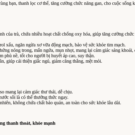
ùng bạn, thanh lọc cơ thể, tăng cường chức năng gan, cho cuộc sống 
nh của trà, chứa nhiều hoạt chất chống oxy hóa, giúp tăng cường chức n
erol xấu, ngăn ngừa xơ vữa động mạch, bảo vệ sức khỏe tim mạch.
 chứng nóng trong, mẩn ngứa, mụn nhọt, mang lại cảm giác sảng khoái, 
ảm phù nề, tốt cho người bị huyết áp cao, suy thận.
ần, giúp cải thiện giấc ngủ, giảm căng thẳng, mệt mỏi.
so mang lại cảm giác thư thái, dễ chịu.
 nước sôi là có thể thưởng thức ngay.
hiên, không chứa chất bảo quản, an toàn cho sức khỏe lâu dài.
ống thanh thoát, khỏe mạnh