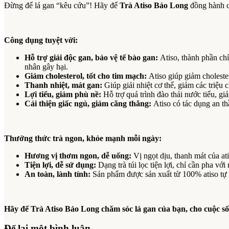
Đừng để lá gan “kêu cứu”! Hãy để
Trà Atiso Bảo Long
đồng hành c
Công dụng tuyệt vời:
Hỗ trợ giải độc gan, bảo vệ tế bào gan:
Atiso, thành phần chí
nhân gây hại.
Giảm cholesterol, tốt cho tim mạch:
Atiso giúp giảm cholest
Thanh nhiệt, mát gan:
Giúp giải nhiệt cơ thể, giảm các triệu
Lợi tiểu, giảm phù nề:
Hỗ trợ quá trình đào thải nước tiểu, gi
Cải thiện giấc ngủ, giảm căng thẳng:
Atiso có tác dụng an th
Thưởng thức trà ngon, khỏe mạnh mỗi ngày:
Hương vị thơm ngon, dễ uống:
Vị ngọt dịu, thanh mát của ati
Tiện lợi, dễ sử dụng:
Dạng trà túi lọc tiện lợi, chỉ cần pha với
An toàn, lành tính:
Sản phẩm được sản xuất từ 100% atiso tự n
Hãy để Trà Atiso Bảo Long chăm sóc lá gan của bạn, cho cuộc s
Để lại một bình luận