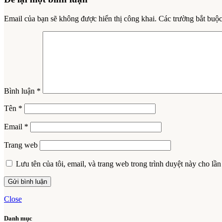
Email của bạn sẽ không được hiển thị công khai.
Các trường bắt buộ
Bình luận
*
Tên
*
Email
*
Trang web
Lưu tên của tôi, email, và trang web trong trình duyệt này cho lần 
Close
Danh mục