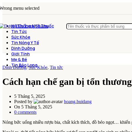
Wrong menu selected
Hệ Thống Nhà Thuốc
Tin Tức
Sức Khỏe
Tin Nóng Y Tế
Dinh Dưỡng
Giới Tính
Mẹ & Bé
Tin Bảo Long
Dinh Dưỡng
,
Sức Khỏe
,
Tin tức
Cách hạn chế gan bị tổn thươn
5 Tháng 5, 2025
Posted by
hoang.buidang
On 5 Tháng 5, 2025
0
comments
Nóng bức uống nhiều rượu bia, chất kích thích, đồ béo ngọt… khiến g