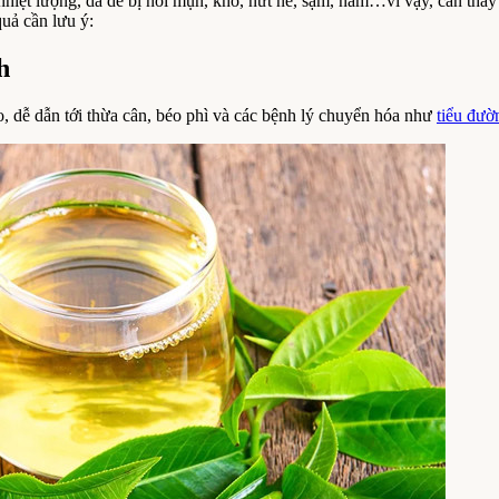
 nhiệt lượng, da dễ bị nổi mụn, khô, nứt nẻ, sạm, nám…vì vậy, cần thay
uả cần lưu ý:
h
 dễ dẫn tới thừa cân, béo phì và các bệnh lý chuyển hóa như
tiểu đườ