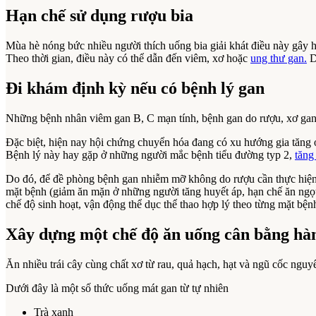
Hạn chế sử dụng rượu bia
Mùa hè nóng bức nhiều người thích uống bia giải khát điều này gây h
Theo thời gian, điều này có thể dẫn đến viêm, xơ hoặc
ung thư gan.
Do
Đi khám định kỳ nếu có bệnh lý gan
Những bệnh nhân viêm gan B, C mạn tính, bệnh gan do rượu, xơ gan c
Đặc biệt, hiện nay hội chứng chuyển hóa đang có xu hướng gia tăng 
Bệnh lý này hay gặp ở những người mắc bệnh tiểu đường typ 2,
tăng
Do đó, để đề phòng bệnh gan nhiễm mỡ không do rượu cần thực hiện t
mặt bệnh (giảm ăn mặn ở những người tăng huyết áp, hạn chế ăn ngọ
chế độ sinh hoạt, vận động thể dục thể thao hợp lý theo từng mặt bệ
Xây dựng một chế độ ăn uống cân bằng hà
Ăn nhiều trái cây cùng chất xơ từ rau, quả hạch, hạt và ngũ cốc nguy
Dưới đây là một số thức uống mát gan từ tự nhiên
Trà xanh