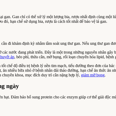
ại gan. Gan chỉ có thể xử lý một lượng bia, rượu nhất định cùng một lú
 đó, hạn chế sử dụng bia, rượu là cách tốt nhất để bảo vệ lá gan.
ần đi khám định kỳ nhằm tầm soát ung thư gan. Nếu ung thư gan được ph
ở các nước đang phát triển. Đây là một trong những nguyên nhân gây b
 huyết áp
, béo phì, thừa cân, mỡ bụng, rối loạn chuyển hóa lipid, bệnh 
ốt chế độ điều trị bệnh lý nền tim mạch, tiểu đường theo đơn của bác 
t, ăn nhiều bữa nhỏ ở bệnh nhân đái tháo đường, hạn chế ăn thức ăn n
nh chuyên khoa, mục đích duy trì cân nặng hợp lý,
giảm mỡ bụng
.
ng ngày
ên hạt. Đảm bảo bổ sung protein cho các enzym giúp cơ thể giải độc mộ