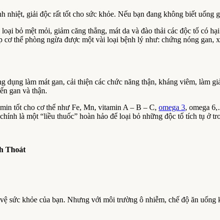
anh nhiệt, giải độc rất tốt cho sức khỏe. Nếu bạn đang không biết uống 
loại bỏ mệt mỏi, giảm căng thẳng, mát da và đào thải các độc tố có hại
úp cơ thể phòng ngừa được một vài loại bệnh lý như: chứng nóng gan,
 dụng làm mát gan, cải thiện các chức năng thận, kháng viêm, làm giảm 
đến gan và thận.
amin tốt cho cơ thể như Fe, Mn, vitamin A – B – C,
omega 3
, omega 6,
o chính là một “liều thuốc” hoàn hảo để loại bỏ những độc tố tích tụ ở tr
h Thoát
 vệ sức khỏe của bạn. Nhưng với môi trường ô nhiễm, chế độ ăn uống k