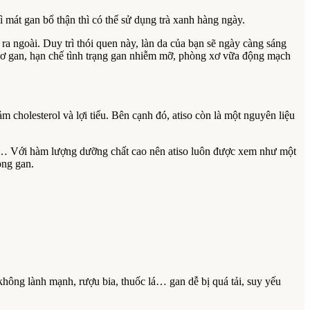
gì mát gan bổ thận thì có thể sử dụng trà xanh hàng ngày.
 ra ngoài. Duy trì thói quen này, làn da của bạn sẽ ngày càng sáng
 xơ gan, hạn chế tình trạng gan nhiễm mỡ, phòng xơ vữa động mạch
cholesterol và lợi tiểu. Bên cạnh đó, atiso còn là một nguyên liệu
… Với hàm lượng dưỡng chất cao nên atiso luôn được xem như một
ong gan.
hông lành mạnh, rượu bia, thuốc lá… gan dễ bị quá tải, suy yếu