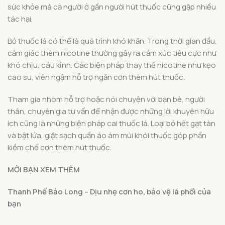
sức khỏe mà cả người ở gần người hút thuốc cũng gặp nhiều
tác hại.
Bỏ thuốc lá có thể là quá trình khó khăn. Trong thời gian đầu,
cảm giác thèm nicotine thường gây ra cảm xúc tiêu cực như
khó chịu, cáu kỉnh. Các biện pháp thay thế nicotine như kẹo
cao su, viên ngậm hỗ trợ ngăn cơn thèm hút thuốc.
Tham gia nhóm hỗ trợ hoặc nói chuyện với bạn bè, người
thân, chuyên gia tư vấn để nhận được những lời khuyên hữu
ích cũng là những biện pháp cai thuốc lá. Loại bỏ hết gạt tàn
và bật lửa, giặt sạch quần áo ám mùi khói thuốc góp phần
kiềm chế cơn thèm hút thuốc.
MỜI BẠN XEM THÊM
Thanh Phế Bảo Long – Dịu nhẹ cơn ho, bảo vệ lá phổi của
bạn