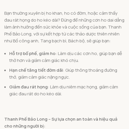
Bạn thường xuyên bị ho khan, ho có đờm, hoặc cảm thấy
đau rát họng do ho kéo dài? Đừng để những cơn ho dai dẳng
làm ảnh hưởng đến sức khỏe và cuộc sống của bạn. Thanh
Phế Bảo Long, với sự kết hợp từ các thảo dược thiên nhiên
như Bồ công anh, Tang bạch bì, Bách bộ, sẽ giúp bạn:
Hỗ trợ bổ phế, giảm ho
: Làm dịu các cơn ho, giúp bạn dễ
thở hơn và giảm cảm giác khó chịu.
Hạn chế tăng tiết đờm dãi
: Giúp thông thoáng đường
thở, giảm cảm giác nặng ngực.
Giảm đau rát họng
: Làm dịu niêm mạc họng, giảm cảm
giác đau rát do ho kéo dài.
Thanh Phế Bảo Long – Sự lựa chọn an toàn và hiệu quả
cho những người bị: