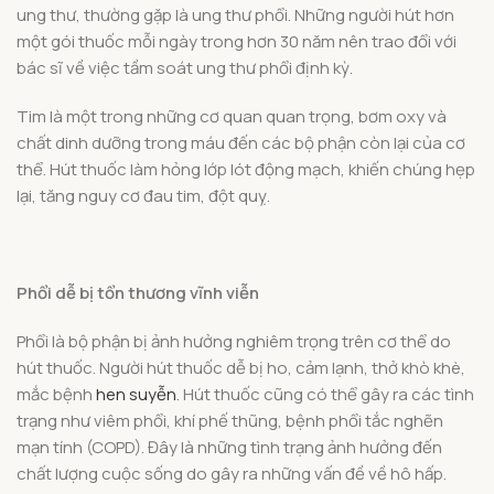
ung thư, thường gặp là ung thư phổi. Những người hút hơn
một gói thuốc mỗi ngày trong hơn 30 năm nên trao đổi với
bác sĩ về việc tầm soát ung thư phổi định kỳ.
Tim là một trong những cơ quan quan trọng, bơm oxy và
chất dinh dưỡng trong máu đến các bộ phận còn lại của cơ
thể. Hút thuốc làm hỏng lớp lót động mạch, khiến chúng hẹp
lại, tăng nguy cơ đau tim, đột quỵ.
Phổi dễ bị tổn thương vĩnh viễn
Phổi là bộ phận bị ảnh hưởng nghiêm trọng trên cơ thể do
hút thuốc. Người hút thuốc dễ bị ho, cảm lạnh, thở khò khè,
mắc bệnh
hen suyễn
. Hút thuốc cũng có thể gây ra các tình
trạng như viêm phổi, khí phế thũng, bệnh phổi tắc nghẽn
mạn tính (COPD). Đây là những tình trạng ảnh hưởng đến
chất lượng cuộc sống do gây ra những vấn đề về hô hấp.