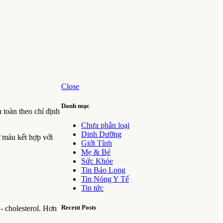
Close
Danh mục
toàn theo chỉ định
Chưa phân loại
Dinh Dưỡng
 máu kết hợp với
Giới Tính
Mẹ & Bé
Sức Khỏe
Tin Bảo Long
Tin Nóng Y Tế
Tin tức
Recent Posts
- cholesterol. Hơn