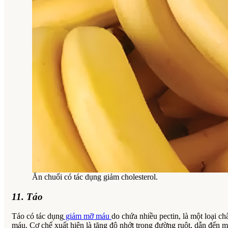
Ăn chuối có tác dụng giảm cholesterol.
11. Táo
Táo có tác dụng
giảm mỡ máu
do chứa nhiều pectin, là một loại c
máu. Cơ chế xuất hiện là tăng độ nhớt trong đường ruột, dẫn đến m