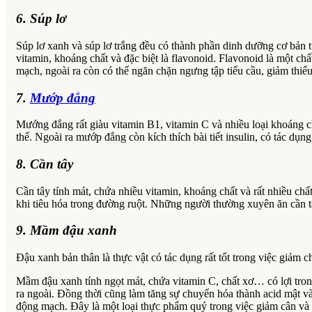
6. Súp lơ
Súp lơ xanh và súp lơ trắng đều có thành phần dinh dưỡng cơ bản t
vitamin, khoáng chất và đặc biệt là flavonoid. Flavonoid là một chấ
mạch, ngoài ra còn có thể ngăn chặn ngưng tập tiểu cầu, giảm thiể
7.
Mướp đắng
Mướng đắng rất giàu vitamin B1, vitamin C và nhiều loại khoáng 
thể. Ngoài ra mướp đắng còn kích thích bài tiết insulin, có tác dụ
8. Cần tây
Cần tây tính mát, chứa nhiều vitamin, khoáng chất và rất nhiều chất
khi tiêu hóa trong đường ruột. Những người thường xuyên ăn cần 
9. Mầm đậu xanh
Đậu xanh bản thân là thực vật có tác dụng rất tốt trong việc giảm 
Mầm đậu xanh tính ngọt mát, chứa vitamin C, chất xơ… có lợi trong vi
ra ngoài. Đồng thời cũng làm tăng sự chuyển hóa thành acid mật và 
động mạch. Đây là một loại thực phẩm quý trong việc giảm cân và