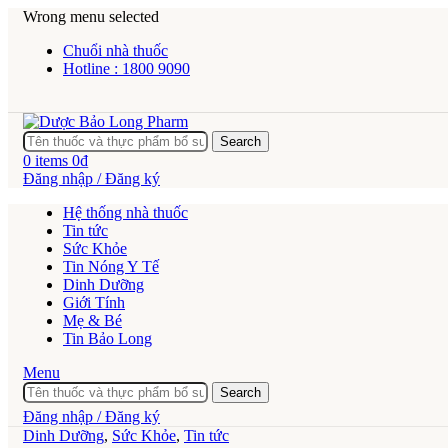
Wrong menu selected
Chuổi nhà thuốc
Hotline : 1800 9090
Search
0
items
0
₫
Đăng nhập / Đăng ký
Hệ thống nhà thuốc
Tin tức
Sức Khỏe
Tin Nóng Y Tế
Dinh Dưỡng
Giới Tính
Mẹ & Bé
Tin Bảo Long
Menu
Search
Đăng nhập / Đăng ký
Dinh Dưỡng
,
Sức Khỏe
,
Tin tức