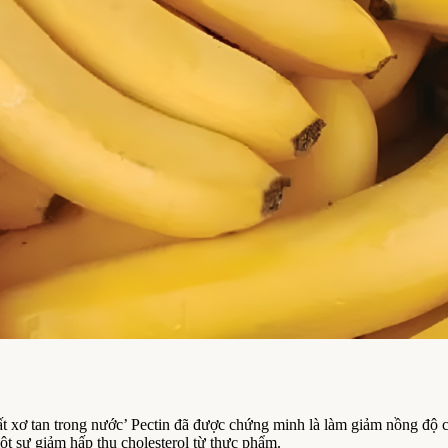
hất xơ tan trong nước’ Pectin đã được chứng minh là làm giảm nồng độ c
ột sự giảm hấp thụ cholesterol từ thực phẩm.