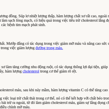
ương đồng. Súp lơ nhiệt lượng thấp, hàm lượng chất xơ rất cao, ngoài 
t làm sạch lòng mạch, có hiệu quả trong việc tiêu trừ cholesterol lắng đ
u các bệnh tim mạch phát sinh.
chất. Mướp đắng có tác dụng trong việc giảm mỡ máu và nâng cao sức 
ng trong việc giảm lượng
đường trong máu.
 xơ làm tăng cường nhu động ruột, có tác dụng thông lợi đại tiện, giúp 
tây, hàm lượng
cholesterol
trong cơ thể giảm rõ rệt.
cholesterol máu, sau khi nảy mầm, hàm lượng vitamin C có thể tăng cao 
ệc loại trừ chất thải trong cơ thể, nó có thể kết hợp với chất béo trong
bài trừ ra ngoài, từ đó làm giảm cholesterol máu, giảm sự lắng đọng ch
 điều chỉnh mỡ máu.