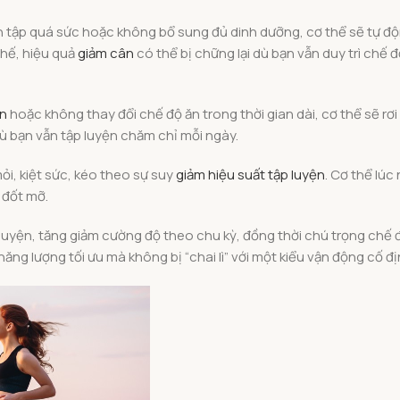
bạn tập quá sức hoặc không bổ sung đủ dinh dưỡng, cơ thể sẽ tự đ
thế, hiệu quả
giảm cân
có thể bị chững lại dù bạn vẫn duy trì chế 
ện
hoặc không thay đổi chế độ ăn trong thời gian dài, cơ thể sẽ rơi
 dù bạn vẫn tập luyện chăm chỉ mỗi ngày.
ỏi, kiệt sức, kéo theo sự suy
giảm hiệu suất tập luyện
. Cơ thể lúc
 đốt mỡ.
 luyện, tăng giảm cường độ theo chu kỳ, đồng thời chú trọng chế
năng lượng tối ưu mà không bị “chai lì” với một kiểu vận động cố đị