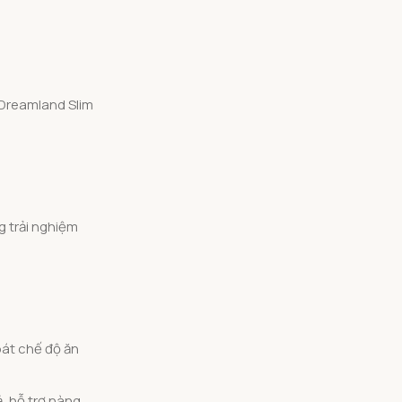
 Dreamland Slim
g trải nghiệm
oát chế độ ăn
, hỗ trợ nàng