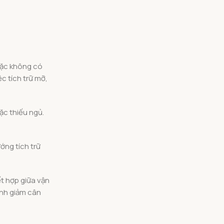
oặc không có
ệc tích trữ mỡ,
ặc thiếu ngủ.
ướng tích trữ
ết hợp giữa vận
rình giảm cân