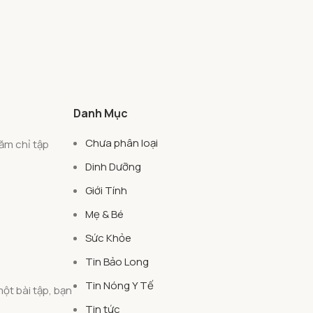
Danh Mục
Chưa phân loại
ăm chỉ tập
Dinh Dưỡng
Giới Tính
Mẹ & Bé
Sức Khỏe
Tin Bảo Long
Tin Nóng Y Tế
ột bài tập, bạn
Tin tức