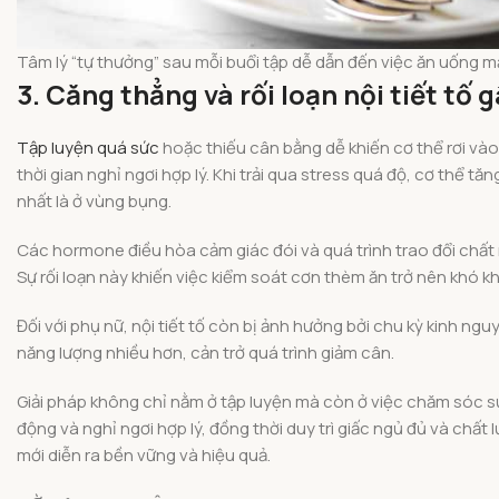
Tâm lý “tự thưởng” sau mỗi buổi tập dễ dẫn đến việc ăn uống m
3. Căng thẳng và rối loạn nội tiết tố 
Tập luyện quá sức
hoặc thiếu cân bằng dễ khiến cơ thể rơi và
thời gian nghỉ ngơi hợp lý. Khi trải qua stress quá độ, cơ thể tă
nhất là ở vùng bụng.
Các hormone điều hòa cảm giác đói và quá trình trao đổi chất n
Sự rối loạn này khiến việc kiểm soát cơn thèm ăn trở nên khó 
Đối với phụ nữ, nội tiết tố còn bị ảnh hưởng bởi chu kỳ kinh nguy
năng lượng nhiều hơn, cản trở quá trình giảm cân.
Giải pháp không chỉ nằm ở tập luyện mà còn ở việc chăm sóc sứ
động và nghỉ ngơi hợp lý, đồng thời duy trì giấc ngủ đủ và chất 
mới diễn ra bền vững và hiệu quả.