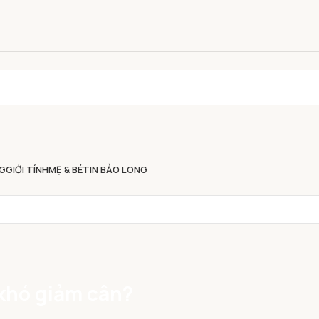
G
GIỚI TÍNH
MẸ & BÉ
TIN BẢO LONG
 khó giảm cân?