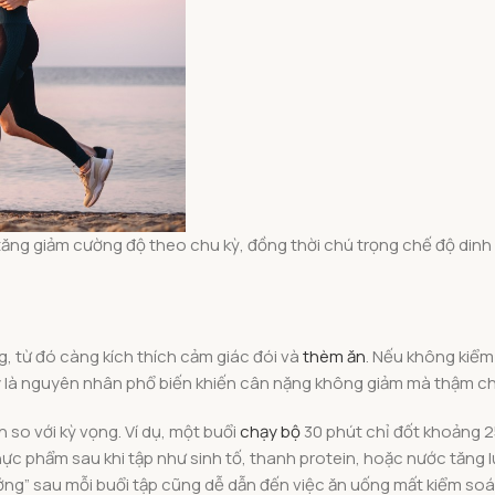
 tăng giảm cường độ theo chu kỳ, đồng thời chú trọng chế độ dinh
, từ đó càng kích thích cảm giác đói và
thèm ăn
. Nếu không kiểm
 là nguyên nhân phổ biến khiến cân nặng không giảm mà thậm chí
 so với kỳ vọng. Ví dụ, một buổi
chạy bộ
30 phút chỉ đốt khoảng 2
c phẩm sau khi tập như sinh tố, thanh protein, hoặc nước tăng l
ởng” sau mỗi buổi tập cũng dễ dẫn đến việc ăn uống mất kiểm soá