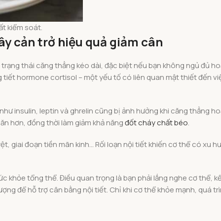
ất kiểm soát.
gây cản trở hiệu quả giảm cân
o trạng thái căng thẳng kéo dài, đặc biệt nếu bạn không ngủ đủ h
ng tiết hormone cortisol – một yếu tố có liên quan mật thiết đến vi
hư insulin, leptin và ghrelin cũng bị ảnh hưởng khi căng thẳng ho
khăn hơn, đồng thời làm giảm khả năng
đốt cháy chất béo
.
ệt, giai đoạn tiền mãn kinh… Rối loạn nội tiết khiến cơ thể có xu h
c khỏe tổng thể. Điều quan trọng là bạn phải lắng nghe cơ thể, k
lượng để hỗ trợ cân bằng nội tiết. Chỉ khi cơ thể khỏe mạnh, quá t