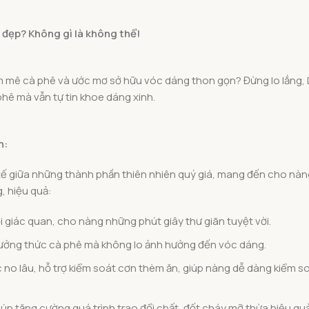
 đẹp? Không gì là không thể!
am mê cà phê và ước mơ sở hữu vóc dáng thon gọn? Đừng lo lắng,
phê mà vẫn tự tin khoe dáng xinh.
n:
 tế giữa những thành phần thiên nhiên quý giá, mang đến cho nàn
, hiệu quả:
giác quan, cho nàng những phút giây thư giãn tuyệt vời.
hưởng thức cà phê mà không lo ảnh hưởng đến vóc dáng.
 no lâu, hỗ trợ kiểm soát cơn thèm ăn, giúp nàng dễ dàng kiểm s
úp tăng cường quá trình trao đổi chất, đốt cháy mỡ thừa hiệu quả