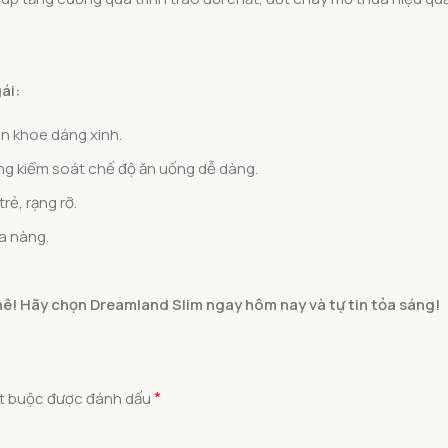
ái:
in khoe dáng xinh.
ng kiểm soát chế độ ăn uống dễ dàng.
ẻ, rạng rỡ.
a nàng.
ê! Hãy chọn Dreamland Slim ngay hôm nay và tự tin tỏa sáng!
*
ắt buộc được đánh dấu