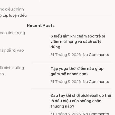
ộng điều chỉnh
độ
tập luyện đều
Recent Posts
 vào tình trạng
6 hiểu lầm khi chăm sóc trẻ bị
viêm mũi họng và cách xử lý
đúng
 này dễ rơi vào
31 Tháng 3, 2026
No Comments
 độ dinh dưỡng
Tập yoga thời điểm nào giúp
nh.
giảm mỡ nhanh hơn?
31 Tháng 3, 2026
No Comments
Đau tay khi chơi pickleball có thể
là dấu hiệu của những chấn
thương nào?
31 Tháng 3, 2026
No Comments