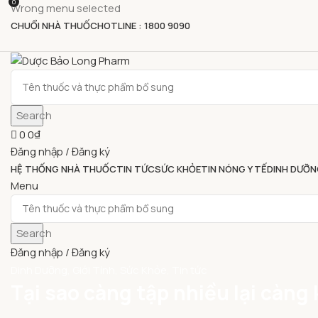
0
Wrong menu selected
CHUỔI NHÀ THUỐC
HOTLINE : 1800 9090
Search
0
0
₫
Đăng nhập / Đăng ký
HỆ THỐNG NHÀ THUỐC
TIN TỨC
SỨC KHỎE
TIN NÓNG Y TẾ
DINH DƯỠN
Menu
Search
Đăng nhập / Đăng ký
Dinh Dưỡng
,
Giới Tính
,
Sức Khỏe
,
Tin tức
Tại sao càng tập nhiều lại càng