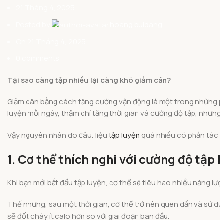
21 Tháng 4, 2025
Posted by
hoang.buidang
On 21 Tháng 4, 2025
0
comments
Tại sao càng tập nhiều lại càng khó giảm cân?
Giảm cân bằng cách tăng cường vận động là một trong những p
luyện mỗi ngày, thậm chí tăng thời gian và cường độ tập, nhưn
Vậy nguyên nhân do đâu, liệu
tập luyện
quá nhiều có phản tác
1. Cơ thể thích nghi với cường độ tập
Khi bạn mới bắt đầu tập luyện, cơ thể sẽ tiêu hao nhiều năng lư
Thế nhưng, sau một thời gian, cơ thể trở nên quen dần và sử d
sẽ đốt cháy ít calo hơn so với giai đoạn ban đầu.