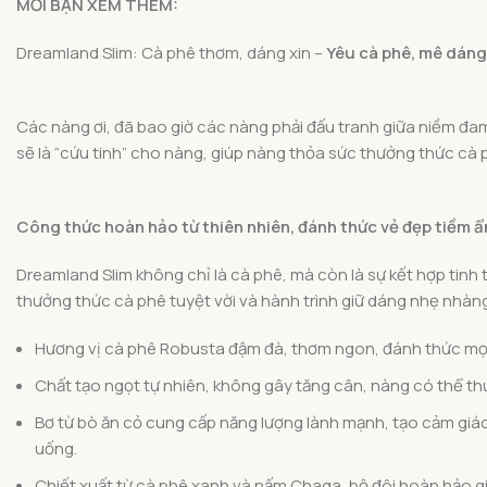
MỜI BẠN XEM THÊM:
Dreamland Slim: Cà phê thơm, dáng xin –
Yêu cà phê, mê dáng
Các nàng ơi, đã bao giờ các nàng phải đấu tranh giữa niềm đ
sẽ là “cứu tinh” cho nàng, giúp nàng thỏa sức thưởng thức cà 
Công thức hoàn hảo từ thiên nhiên, đánh thức vẻ đẹp tiềm ẩ
Dreamland Slim không chỉ là cà phê, mà còn là sự kết hợp tinh
thưởng thức cà phê tuyệt vời và hành trình giữ dáng nhẹ nhàng
Hương vị cà phê Robusta đậm đà, thơm ngon, đánh thức mọi 
Chất tạo ngọt tự nhiên, không gây tăng cân, nàng có thể t
Bơ từ bò ăn cỏ cung cấp năng lượng lành mạnh, tạo cảm giác
uống.
Chiết xuất từ cà phê xanh và nấm Chaga, bộ đôi hoàn hảo gi