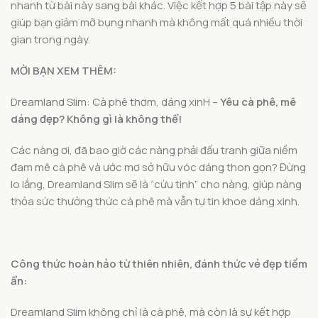
nhanh từ bài này sang bài khác. Việc kết hợp 5 bài tập này sẽ
giúp bạn giảm mỡ bụng nhanh mà không mất quá nhiều thời
gian trong ngày.
MỜI BẠN XEM THÊM:
Dreamland Slim: Cà phê thơm, dáng xinH –
Yêu cà phê, mê
dáng đẹp? Không gì là không thể!
Các nàng ơi, đã bao giờ các nàng phải đấu tranh giữa niềm
đam mê cà phê và ước mơ sở hữu vóc dáng thon gọn? Đừng
lo lắng, Dreamland Slim sẽ là “cứu tinh” cho nàng, giúp nàng
thỏa sức thưởng thức cà phê mà vẫn tự tin khoe dáng xinh.
Công thức hoàn hảo từ thiên nhiên, đánh thức vẻ đẹp tiềm
ẩn:
Dreamland Slim không chỉ là cà phê, mà còn là sự kết hợp