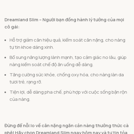
Dreamland Slim – Người bạn đồng hành lý tưởng của mọi
cô gái:
Hỗ trợ giảm cân hiệu quả, kiểm soát cân nặng, cho nàng
tự tin khoe dáng xinh.
Bổ sung năng lượng lành mạnh, tạo cảm giác no lâu, giúp
nàng kiểm soát chế độ ăn uống dễ dàng.
Tăng cường sức khỏe, chống oxy hóa, cho nàng làn da
tươi trẻ, rạng rỡ.
Tiện lợi, dễ dàng pha chế, phù hợp với cuộc sống bận rộn
của nàng.
Đừng để nỗi lo về cân nặng ngăn cản nàng thưởng thức cà
phê! Hãy chọn Dreamland Slim ngay hôm nay và tự tin tỏa