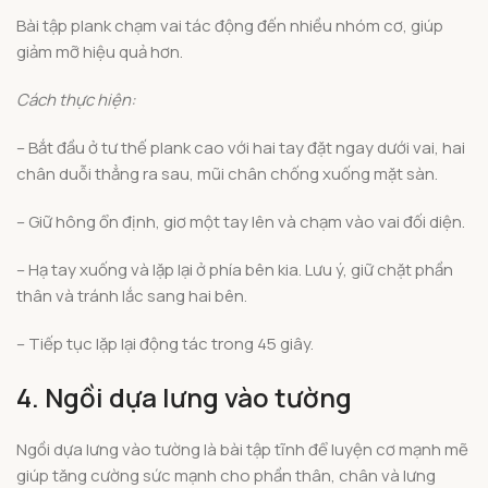
Bài tập plank chạm vai tác động đến nhiều nhóm cơ, giúp
giảm mỡ hiệu quả hơn.
Cách thực hiện:
– Bắt đầu ở tư thế plank cao với hai tay đặt ngay dưới vai, hai
chân duỗi thẳng ra sau, mũi chân chống xuống mặt sàn.
– Giữ hông ổn định, giơ một tay lên và chạm vào vai đối diện.
– Hạ tay xuống và lặp lại ở phía bên kia. Lưu ý, giữ chặt phần
thân và tránh lắc sang hai bên.
– Tiếp tục lặp lại động tác trong 45 giây.
4. Ngồi dựa lưng vào tường
Ngồi dựa lưng vào tường là bài tập tĩnh để luyện cơ mạnh mẽ
giúp tăng cường sức mạnh cho phần thân, chân và lưng