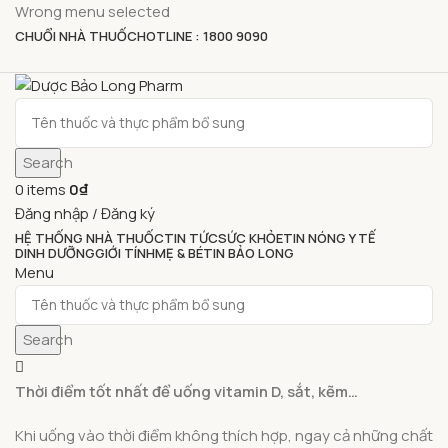
Wrong menu selected
CHUỔI NHÀ THUỐC
HOTLINE : 1800 9090
Search
0
items
0
₫
Đăng nhập / Đăng ký
HỆ THỐNG NHÀ THUỐC
TIN TỨC
SỨC KHỎE
TIN NÓNG Y TẾ
DINH DƯỠNG
GIỚI TÍNH
MẸ & BÉ
TIN BẢO LONG
Menu
Search
Thời điểm tốt nhất để uống vitamin D, sắt, kẽm…
Khi uống vào thời điểm không thích hợp, ngay cả những chất