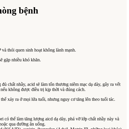
phòng bệnh
HP và thói quen sinh hoạt không lành mạnh.
sẽ gặp nhiều khó khăn.
 đủ chất nhầy, acid sẽ làm tổn thương niêm mạc dạ dày, gây ra vết
 nếu không được điều trị kịp thời và đúng cách.
thể xảy ra ở mọi lứa tuổi, nhưng nguy cơ tăng lên theo tuổi tác.
i có thể làm tăng lượng aicd dạ dày, phá vỡ lớp chất nhầy này và
 hoặc qua đường ăn uống.