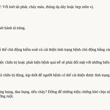
: Vết loét tái phát, chảy máu, thủng dạ dày hoặc hẹp môn vị.
ét hành tá tràng.
ó thể chủ động kiểm soát và cải thiện tình trạng bệnh chủ động bằng c
c chữa trị hoặc phát hiện bệnh quá trễ sẽ phải đối mặt với những biến
à chữa trị đúng, kịp thời để người bệnh có thể cải thiện được tình trạn
ớng bụng, đau bụng, tiêu chảy? Đừng để những triệu chứng khó chịu 
ờng ruột.