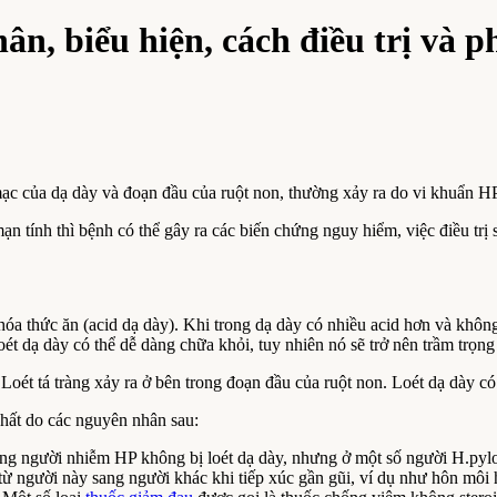
ân, biểu hiện, cách điều trị và 
êm mạc của dạ dày và đoạn đầu của ruột non, thường xảy ra do vi khuẩn 
n tính thì bệnh có thể gây ra các biến chứng nguy hiểm, việc điều trị 
óa thức ăn (acid dạ dày). Khi trong dạ dày có nhiều acid hơn và không
ét dạ dày có thể dễ dàng chữa khỏi, tuy nhiên nó sẽ trở nên trầm trọng
Loét tá tràng xảy ra ở bên trong đoạn đầu của ruột non. Loét dạ dày có 
nhất do các nguyên nhân sau:
ững người nhiễm HP không bị loét dạ dày, nhưng ở một số người H.pylor
từ người này sang người khác khi tiếp xúc gần gũi, ví dụ như hôn môi