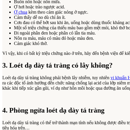
Buồn nôn hoặc nôn mửa.
Ợ hơi hoặc trào ngược acid.
Ợ chua
kèm theo cảm giác nóng ở ngực.
Cảm thấy dễ no dù chỉ ăn ít.
Cơn đau có thể bớt sau khi ăn, uống hoặc dùng thuốc kháng ac
Một số triệu chứng của thiếu máu bao gồm mệt mỏi, khó thở ho
Đi ngoài phân đen hoặc phân có lẫn tia máu.
Nôn ra máu, máu có màu đỏ hoặc màu đen.
Cảm giác khó thở.
Vì vậy, khi có bất kỳ triệu chứng nào ở trên, hãy đến bệnh viện để k
3. Loét dạ dày tá tràng có lây không?
Loét dạ dày tá tràng không phải bệnh lây nhiễm, tuy nhiên
vi khuẩn
ra các độc tố ảnh hưởng đến chức năng chống lại acid của lớp niêm m
khác khi tiếp xúc gần gũi, ví dụ như hôn môi hoặc qua đường ăn uốn
4. Phòng ngừa loét dạ dày tá tràng
Loét dạ dày tá tràng có thể trở thành mạn tính nếu không được điều tr
tiêu hóa trên…