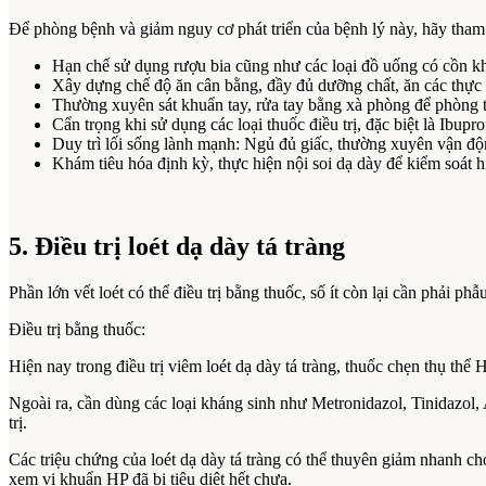
Để phòng bệnh và giảm nguy cơ phát triển của bệnh lý này, hãy tham
Hạn chế sử dụng rượu bia cũng như các loại đồ uống có cồn k
Xây dựng chế độ ăn cân bằng, đầy đủ dưỡng chất, ăn các thực
Thường xuyên sát khuẩn tay, rửa tay bằng xà phòng để phòng 
Cẩn trọng khi sử dụng các loại thuốc điều trị, đặc biệt là Ibup
Duy trì lối sống lành mạnh: Ngủ đủ giấc, thường xuyên vận độ
Khám tiêu hóa định kỳ, thực hiện nội soi dạ dày để kiểm soát h
5. Điều trị loét dạ dày tá tràng
Phần lớn vết loét có thể điều trị bằng thuốc, số ít còn lại cần phải phẫu
Điều trị bằng thuốc:
Hiện nay trong điều trị viêm loét dạ dày tá tràng, thuốc chẹn thụ th
Ngoài ra, cần dùng các loại kháng sinh như Metronidazol, Tinidazol, A
trị.
Các triệu chứng của loét dạ dày tá tràng có thể thuyên giảm nhanh chón
xem vi khuẩn HP đã bị tiêu diệt hết chưa.