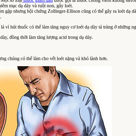
 Một số loại
thuốc giảm đau
được gọi là thuốc chống viêm không steroi
êm mạc dạ dày và ruột non, gây loét.
iếm gặp nhưng hội chứng Zollinger-Ellison cũng có thể gây ra loét dạ 
.
c lá vì hút thuốc có thể làm tăng nguy cơ loét dạ dày tá tràng ở những 
y, đồng thời làm tăng lượng acid trong dạ dày.
ưng chúng có thể làm cho vết loét nặng và khó lành hơn.