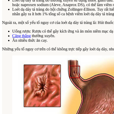
Loét dạ dày tá tràng do thường xuyên sử dụng thuốc giảm đau.
hoặc naproxen sodium (Aleve, Anaprox DS), có thể làm viêm ni
Loét dạ dày tá tràng do hội chứng Zollinger-Ellison. Tuy rất h
nhân gây ra ít hơn 1% tổng số ca bệnh viêm loét dạ dày tá tràng
Ngoài ra, một số yếu tố nguy cơ của loét dạ dày tá tràng là: Hút thuố
Uống rượu: Rượu có thể gây kích ứng và ăn mòn niêm mạc dạ dà
Căng thẳng
thường xuyên.
Ăn nhiều thức ăn cay.
Những yếu tố nguy cơ trên có thể không trực tiếp gây loét dạ dày, nh