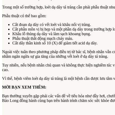
Trong một số trường hợp, loét dạ dày tá tràng cần phải phẫu thuật như
Phẫu thuật có thể bao gồm:
Cắt đoạn dạ dày có vết loét và khâu nối vị tràng.
Cắt phần môn vị bị hẹp và một phần dạ dày trong trường hợp lo
Khâu lỗ thủng dạ dày và làm sạch khoang bụng.
Phẫu thuật thắt động mạch chảy máu.
Cắt dây thần kinh số 10 (X) để giảm tiết acid dạ dày.
Ngoài việc tuân theo phương pháp điều trị từ bác sĩ, bệnh nhân vẫn c
nhằm ngăn ngừa sự gia tăng của những vết loét ở dạ dày tá tràng.
Tuy nhiên, nếu bệnh nhân chủ quan và không thực hiện nghiêm túc việ
cao.
Vì thế, bệnh viêm loét dạ dày tá tràng là một bệnh cần được lưu tâm v
MỜI BẠN XEM THÊM:
Bạn thường xuyên gặp phải các vấn đề về tiêu hóa như đầy hơi, chư
Bảo Long đồng hành cùng bạn trên hành trình chăm sóc sức khỏe đư