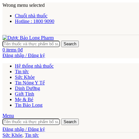
Wrong menu selected
Chuổi nhà thuốc
Hotline : 1800 9090
Search
0
items
0
₫
Đăng nhập / Đăng ký
Hệ thống nhà thuốc
Tin tức
Sức Khỏe
Tin Nóng Y Tế
Dinh Dưỡng
Giới Tính
Mẹ & Bé
Tin Bảo Long
Menu
Search
Đăng nhập / Đăng ký
Sức Khỏe
,
Tin tức