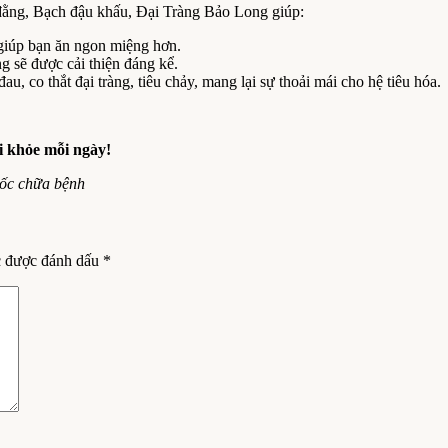
 đằng, Bạch đậu khấu, Đại Tràng Bảo Long giúp:
 giúp bạn ăn ngon miệng hơn.
g sẽ được cải thiện đáng kể.
au, co thắt đại tràng, tiêu chảy, mang lại sự thoải mái cho hệ tiêu hóa.
i khỏe mỗi ngày!
uốc chữa bệnh
c được đánh dấu
*