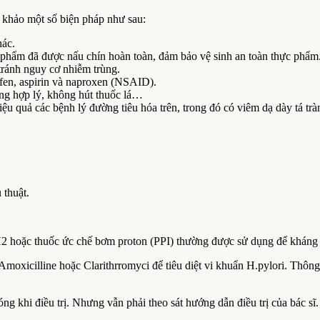
 khảo một số biện pháp như sau:
hác.
 phẩm đã được nấu chín hoàn toàn, đảm bảo vệ sinh an toàn thực phẩm
tránh nguy cơ nhiễm trùng.
rofen, aspirin và naproxen (NSAID).
ng hợp lý, không hút thuốc lá…
iệu quả các bệnh lý đường tiêu hóa trên, trong đó có viêm dạ dày tá trà
 thuật.
ể H2 hoặc thuốc ức chế bơm proton (PPI) thường được sử dụng để kháng t
moxicilline hoặc Clarithrromyci để tiêu diệt vi khuẩn H.pylori. Thông 
g khi điều trị. Nhưng vẫn phải theo sát hướng dẫn điều trị của bác sĩ. 