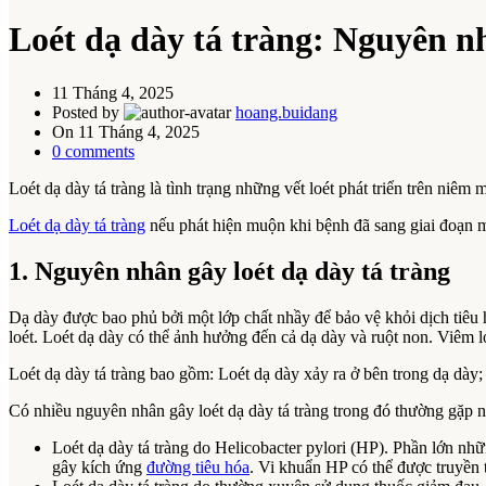
Loét dạ dày tá tràng: Nguyên nh
11 Tháng 4, 2025
Posted by
hoang.buidang
On 11 Tháng 4, 2025
0
comments
Loét dạ dày tá tràng là tình trạng những vết loét phát triển trên ni
Loét dạ dày tá tràng
nếu phát hiện muộn khi bệnh đã sang giai đoạn mạ
1. Nguyên nhân gây loét dạ dày tá tràng
Dạ dày được bao phủ bởi một lớp chất nhầy để bảo vệ khỏi dịch tiêu h
loét. Loét dạ dày có thể ảnh hưởng đến cả dạ dày và ruột non. Viêm lo
Loét dạ dày tá tràng bao gồm: Loét dạ dày xảy ra ở bên trong dạ dày; 
Có nhiều nguyên nhân gây loét dạ dày tá tràng trong đó thường gặp 
Loét dạ dày tá tràng do Helicobacter pylori (HP). Phần lớn nh
gây kích ứng
đường tiêu hóa
. Vi khuẩn HP có thể được truyền 