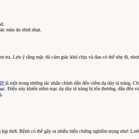
id.
ặc màu da nhợt nhạt.
iểm tra. Lưu ý rằng mặc dù cảm giác khó chịu và đau có thể nhẹ đi, như
 HP
là một trong những tác nhân chính dẫn đến viêm dạ dày tá tràng. Ch
ạc. Điều này khiến niêm mạc dạ dày tá tràng bị tổn thương, dẫn đến v
g.
ị kịp thời. Bệnh có thể gây ra nhiều biến chứng nghiêm trọng như: Loét