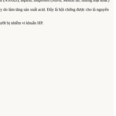
d (NSAID), aspirin, ibuprofen (Advil, Motrin IB, những loại khác)
dày do làm tăng sản xuất acid. Đây là hội chứng được cho là nguyên
người bị nhiễm vi khuẩn HP.