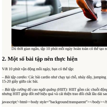
Dù thời gian ngắn, tập 10 phút mỗi ngày hoàn toàn có thể tạo n
2. Một số bài tập nên thực hiện
Với 10 phút vận động mỗi ngày, bạn có thể tập:
– Bài tập cardio:
Các bài cardio như chạy tại chỗ, nhảy dây, jumping 
15-20 giây giữa các bài.
– Bài tập cường độ cao ngắt quãng (HIIT):
HIIT gồm các chuỗi độn
nhưng HIIT giúp đốt mỡ hiệu quả và cải thiện trao đổi chất lâu dài sa
javascript:'<html><body style=”background:transparent”></body></