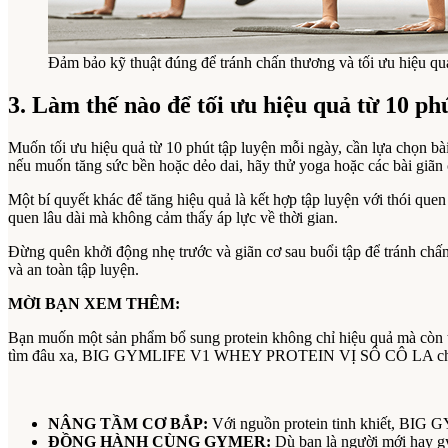
Đảm bảo kỹ thuật đúng để tránh chấn thương và tối ưu hiệu qu
3. Làm thế nào để tối ưu hiệu quả từ 10 ph
Muốn tối ưu hiệu quả từ 10 phút tập luyện mỗi ngày, cần lựa chọn bà
nếu muốn tăng sức bền hoặc dẻo dai, hãy thử yoga hoặc các bài giãn 
Một bí quyết khác để tăng hiệu quả là kết hợp tập luyện với thói quen 
quen lâu dài mà không cảm thấy áp lực về thời gian.
Đừng quên khởi động nhẹ trước và giãn cơ sau buổi tập để tránh chấn 
và an toàn tập luyện.
MỜI BẠN XEM THÊM:
Bạn muốn một sản phẩm bổ sung protein không chỉ hiệu quả mà còn t
tìm đâu xa, BIG GYMLIFE V1 WHEY PROTEIN VỊ SÔ CÔ LA chính l
NÂNG TẦM CƠ BẮP:
Với nguồn protein tinh khiết, BIG G
ĐỒNG HÀNH CÙNG GYMER:
Dù bạn là người mới hay gy