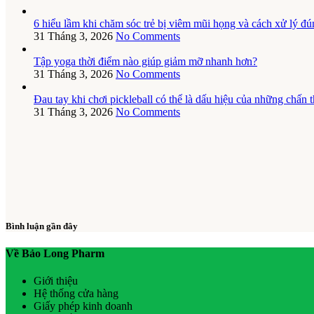
6 hiểu lầm khi chăm sóc trẻ bị viêm mũi họng và cách xử lý đú
31 Tháng 3, 2026
No Comments
Tập yoga thời điểm nào giúp giảm mỡ nhanh hơn?
31 Tháng 3, 2026
No Comments
Đau tay khi chơi pickleball có thể là dấu hiệu của những chấn
31 Tháng 3, 2026
No Comments
Bình luận gần đây
Về Bảo Long Pharm
Giới thiệu
Hệ thống cửa hàng
Giấy phép kinh doanh