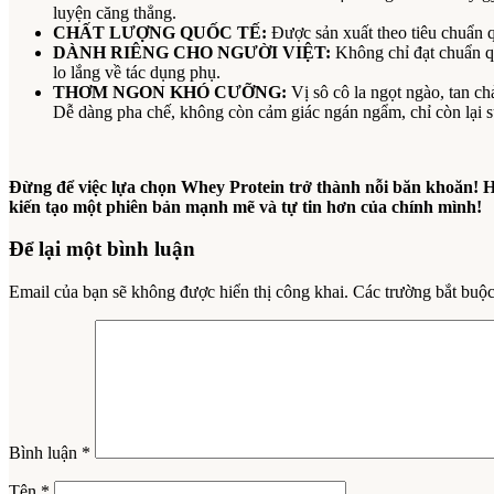
luyện căng thẳng.
CHẤT LƯỢNG QUỐC TẾ:
Được sản xuất theo tiêu chuẩn 
DÀNH RIÊNG CHO NGƯỜI VIỆT:
Không chỉ đạt chuẩn qu
lo lắng về tác dụng phụ.
THƠM NGON KHÓ CƯỠNG:
Vị sô cô la ngọt ngào, tan 
Dễ dàng pha chế, không còn cảm giác ngán ngẩm, chỉ còn lại s
Đừng để việc lựa chọn Whey Protein trở thành nỗi băn khoă
kiến tạo một phiên bản mạnh mẽ và tự tin hơn của chính mình!
Để lại một bình luận
Email của bạn sẽ không được hiển thị công khai.
Các trường bắt buộ
Bình luận
*
Tên
*