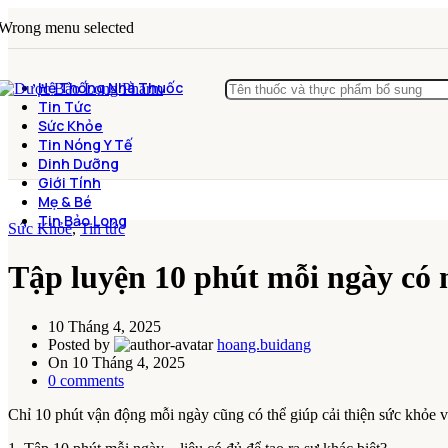
Wrong menu selected
Hệ Thống Nhà Thuốc
Tin Tức
Sức Khỏe
Tin Nóng Y Tế
Dinh Dưỡng
Giới Tính
Mẹ & Bé
Tin Bảo Long
Sức Khỏe
,
Tin tức
Tập luyện 10 phút mỗi ngày có m
10 Tháng 4, 2025
Posted by
hoang.buidang
On 10 Tháng 4, 2025
0
comments
Chỉ 10 phút vận động mỗi ngày cũng có thể giúp cải thiện sức khỏe v