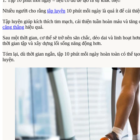
1. Tập 10 phút mỗi ngày – liệu có đủ để tạo ra sự khác biệt?
Nhiều người cho rằng
tập luyện
10 phút mỗi ngày là quá ít để cải thi
Tập luyện giúp kích thích tim mạch, cải thiện tuần hoàn máu và tăn
căng thẳng
hiệu quả.
Sau một thời gian, cơ thể sẽ trở nên săn chắc, dẻo dai và linh hoạt h
thời gian tập và xây dựng lối sống năng động hơn.
Tóm lại, dù thời gian ngắn, tập 10 phút mỗi ngày hoàn toàn có thể tạo
luyện.