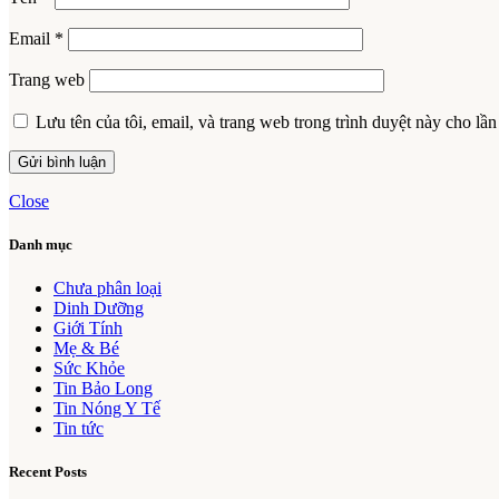
Email
*
Trang web
Lưu tên của tôi, email, và trang web trong trình duyệt này cho lần 
Close
Danh mục
Chưa phân loại
Dinh Dưỡng
Giới Tính
Mẹ & Bé
Sức Khỏe
Tin Bảo Long
Tin Nóng Y Tế
Tin tức
Recent Posts