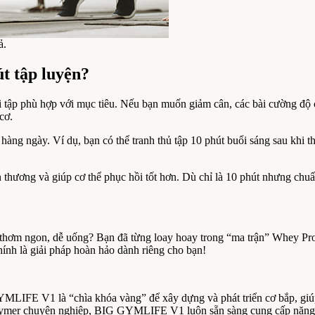
ả.
út tập luyện?
i tập phù hợp với mục tiêu. Nếu bạn muốn giảm cân, các bài cường độ 
cơ.
hàng ngày. Ví dụ, bạn có thể tranh thủ tập 10 phút buổi sáng sau khi th
thương và giúp cơ thể phục hồi tốt hơn. Dù chỉ là 10 phút nhưng chuẩn
hơm ngon, dễ uống? Bạn đã từng loay hoay trong “ma trận” Whey Prote
à giải pháp hoàn hảo dành riêng cho bạn!
YMLIFE V1 là “chìa khóa vàng” để xây dựng và phát triển cơ bắp, giú
mer chuyên nghiệp, BIG GYMLIFE V1 luôn sẵn sàng cung cấp năng lượn