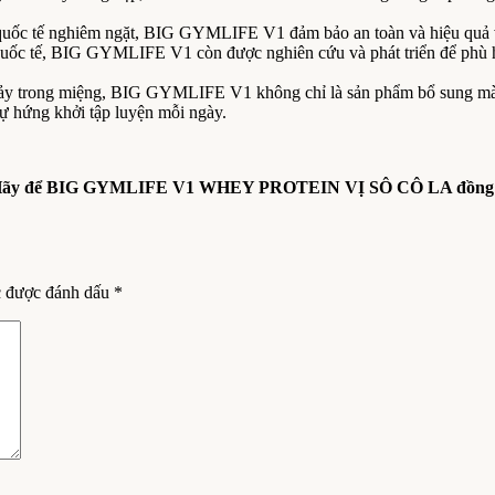
quốc tế nghiêm ngặt, BIG GYMLIFE V1 đảm bảo an toàn và hiệu quả vư
ốc tế, BIG GYMLIFE V1 còn được nghiên cứu và phát triển để phù hợp
chảy trong miệng, BIG GYMLIFE V1 không chỉ là sản phẩm bổ sung mà 
ự hứng khởi tập luyện mỗi ngày.
n! Hãy để BIG GYMLIFE V1 WHEY PROTEIN VỊ SÔ CÔ LA đồng hàn
c được đánh dấu
*