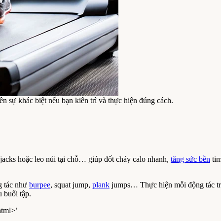
ên sự khác biệt nếu bạn kiên trì và thực hiện đúng cách.
jacks hoặc leo núi tại chỗ… giúp đốt cháy calo nhanh,
tăng sức bền
tim
g tác như
burpee
, squat jump,
plank
jumps… Thực hiện mỗi động tác tron
u buổi tập.
html>’