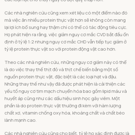
Các nhà nghiên cứu cũng xem xét liệu có một điểm nào đó
mà việc ăn nhiều protein thực vật hơn sẽ không còn mang
lại lợi ích bổ sung hay thậm chí có thể có tác động tiêu cực.
Họ phát hiện ra rằng, việc giảm nguy cơ mắc CVD bắt đầu ổn
định ở tỷ lệ 1:2 nhưng nguy cơ mắc CHD vẫn tiếp tục giảm ở
tỷ lệ protein thực vật so với protein động vật cao hơn.
Theo các nhà nghiên cứu, những nguy cơ giảm này có thể
là do việc thay thế thịt đỏ và thịt chế biến bằng một số
nguồn protein thực vật, đặc biệt là các loại hạt và đậu.
Những thay thế như vậy đã được phát hiện là cải thiện các
yếu tố nguy cơ tim mạch chuyển hóa bao gồm lipid máu và
huyết áp cũng như các dấu hiệu sinh học gây viêm. Một
phần là do protein thực vật thường đi kèm với hàm lượng
chất xơ, vitamin chống oxy hóa, khoáng chất và chất béo
lành mạnh cao.
Các nhà nghiên cứu cũng cho biết, tỷ lệ họ xác định được là