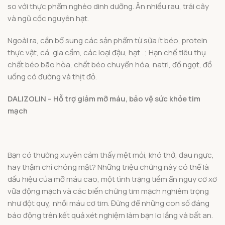
so với thực phẩm nghèo dinh dưỡng. Ăn nhiều rau, trái cây
và ngũ cốc nguyên hạt.
Ngoài ra, cần bổ sung các sản phẩm từ sữa ít béo, protein
thực vật, cá, gia cầm, các loại đậu, hạt…; Hạn chế tiêu thụ
chất béo bão hòa, chất béo chuyển hóa, natri, đồ ngọt, đồ
uống có đường và thịt đỏ.
DALIZOLIN – Hỗ trợ giảm mỡ máu, bảo vệ sức khỏe tim
mạch
Bạn có thường xuyên cảm thấy mệt mỏi, khó thở, đau ngực,
hay thậm chí chóng mặt? Những triệu chứng này có thể là
dấu hiệu của mỡ máu cao, một tình trạng tiềm ẩn nguy cơ xơ
vữa động mạch và các biến chứng tim mạch nghiêm trọng
như đột quỵ, nhồi máu cơ tim. Đừng để những con số đáng
báo động trên kết quả xét nghiệm làm bạn lo lắng và bất an.