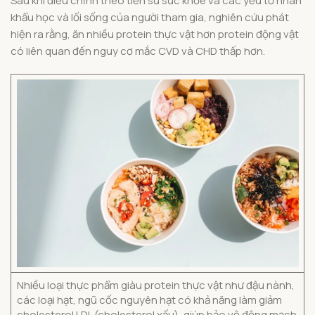
Sau khi điều chỉnh theo tiền sử sức khỏe và các yếu tố nhân
khẩu học và lối sống của người tham gia, nghiên cứu phát
hiện ra rằng, ăn nhiều protein thực vật hơn protein động vật
có liên quan đến nguy cơ mắc CVD và CHD thấp hơn.
Nhiều loại thực phẩm giàu protein thực vật như đậu nành,
các loại hạt, ngũ cốc nguyên hạt có khả năng làm giảm
cholesterol LDL (cholesterol xấu), giúp bảo vệ động mạch