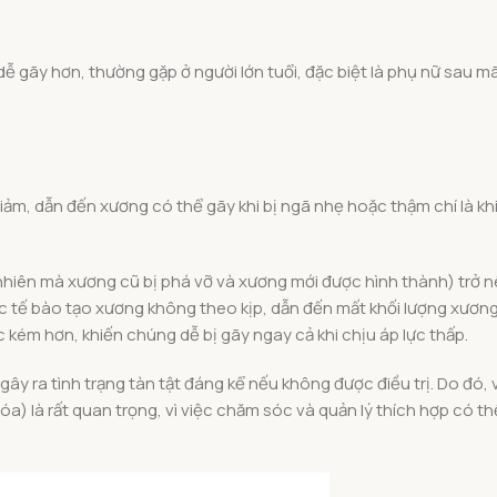
ễ gãy hơn, thường gặp ở người lớn tuổi, đặc biệt là phụ nữ sau mã
ảm, dẫn đến xương có thể gãy khi bị ngã nhẹ hoặc thậm chí là kh
tự nhiên mà xương cũ bị phá vỡ và xương mới được hình thành) trở 
 tế bào tạo xương không theo kịp, dẫn đến mất khối lượng xương
 kém hơn, khiến chúng dễ bị gãy ngay cả khi chịu áp lực thấp.
ây ra tình trạng tàn tật đáng kể nếu không được điều trị. Do đó, 
óa) là rất quan trọng, vì việc chăm sóc và quản lý thích hợp có t