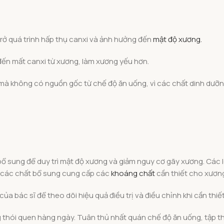
trở quá trình hấp thụ canxi và ảnh hưởng đến
mật độ xương.
đến mất canxi từ xương, làm xương yếu hơn.
mà không có nguồn gốc từ chế độ ăn uống, vì các chất dinh dưỡ
ổ sung để duy trì mật độ xương và giảm nguy cơ gãy xương. Các 
i các chất bổ sung cung cấp các
khoáng chất
cần thiết cho xươn
a bác sĩ để theo dõi hiệu quả điều trị và điều chỉnh khi cần thiết
g thói quen hàng ngày. Tuân thủ nhất quán chế độ ăn uống, tập t