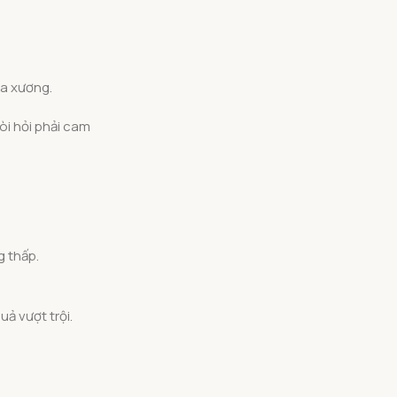
ủa xương.
òi hỏi phải cam
g thấp.
ả vượt trội.