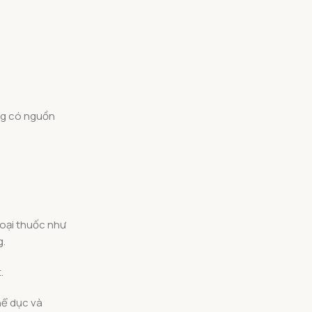
ng có nguồn
loại thuốc như
g.
.
hể dục và