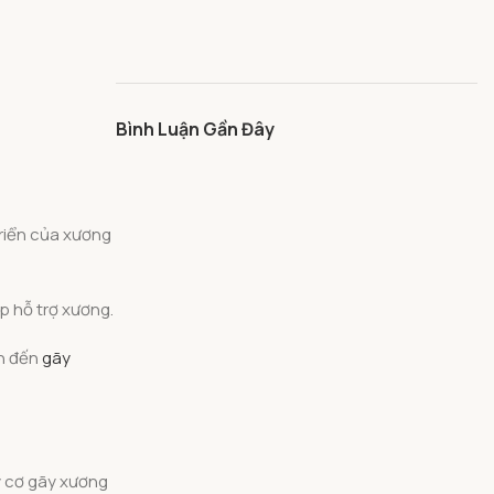
Bình Luận Gần Đây
triển của xương
p hỗ trợ xương.
ẫn đến
gãy
y cơ gãy xương