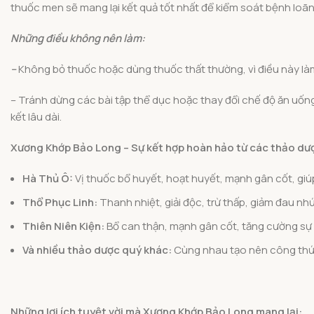
thuốc men sẽ mang lại kết quả tốt nhất để kiểm soát bệnh loã
Những điều không nên làm:
–
Không bỏ thuốc hoặc dùng thuốc thất thường, vì điều này l
– Tránh dừng các bài tập thể dục hoặc thay đổi chế độ ăn uống 
kết lâu dài.
Xương Khớp Bảo Long – Sự kết hợp hoàn hảo từ các thảo dư
Hà Thủ Ô:
Vị thuốc bổ huyết, hoạt huyết, mạnh gân cốt, gi
Thổ Phục Linh:
Thanh nhiệt, giải độc, trừ thấp, giảm đau nh
Thiên Niên Kiện:
Bổ can thận, mạnh gân cốt, tăng cường sự d
Và nhiều thảo dược quý khác:
Cùng nhau tạo nên công thức 
Những lợi ích tuyệt vời mà Xương Khớp Bảo Long mang lại: