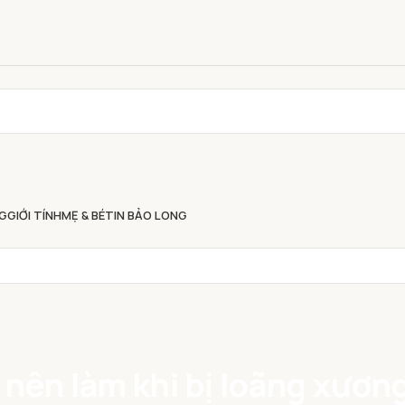
G
GIỚI TÍNH
MẸ & BÉ
TIN BẢO LONG
nên làm khi bị loãng xươn