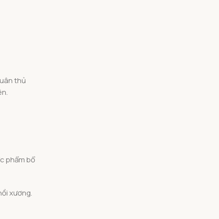
tuân thủ
ên.
hực phẩm bổ
hồi xương.
.