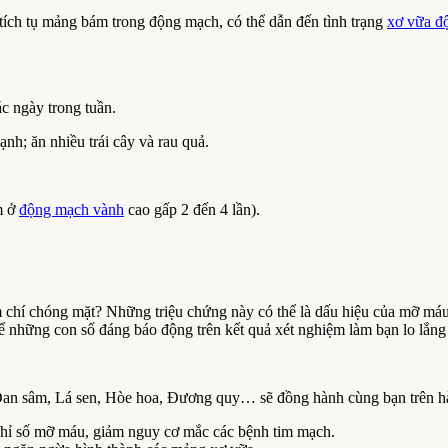
tích tụ mảng bám trong động mạch, có thể dẫn đến tình trạng
xơ vữa đ
ác ngày trong tuần.
nh; ăn nhiều trái cây và rau quả.
m ở
động mạch vành
cao gấp 2 đến 4 lần).
 chí chóng mặt? Những triệu chứng này có thể là dấu hiệu của mỡ máu 
những con số đáng báo động trên kết quả xét nghiệm làm bạn lo lắng 
Đan sâm, Lá sen, Hòe hoa, Đương quy… sẽ đồng hành cùng bạn trên hà
chỉ số mỡ máu, giảm nguy cơ mắc các bệnh tim mạch.