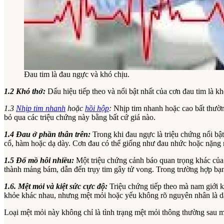
Đau tim là đau ngực và khó chịu.
1.2 Khó thở:
Dấu hiệu tiếp theo và nổi bật nhất của cơn đau tim là 
1.3
Nhịp tim nhanh
hoặc
hồi hộp
:
Nhịp tim nhanh hoặc cao bất thường
bỏ qua các triệu chứng này bằng bất cứ giá nào.
1.4 Đau ở phần thân trên:
Trong khi đau ngực là triệu chứng nổi bật
cổ, hàm hoặc dạ dày. Cơn đau có thể giống như đau nhức hoặc nặng nề
1.5 Đổ mồ hôi nhiều:
Một triệu chứng cảnh báo quan trọng khác của 
thành mảng bám, dẫn đến trụy tim gây tử vong. Trong trường hợp bạn
1.6. Mệt mỏi và kiệt sức cực độ:
Triệu chứng tiếp theo mà nam giới k
khỏe khác nhau, nhưng mệt mỏi hoặc yếu không rõ nguyên nhân là dấu 
Loại mệt mỏi này không chỉ là tình trạng mệt mỏi thông thường sau m