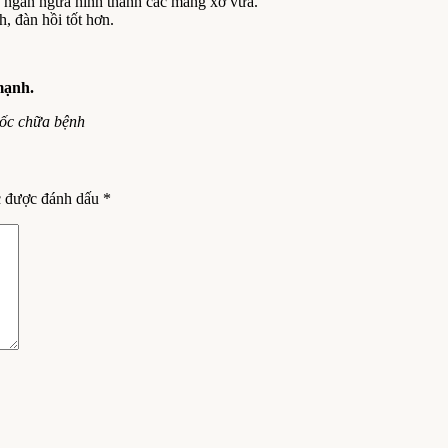
, ngăn ngừa hình thành các mảng xơ vữa.
 đàn hồi tốt hơn.
mạnh.
uốc chữa bệnh
c được đánh dấu
*