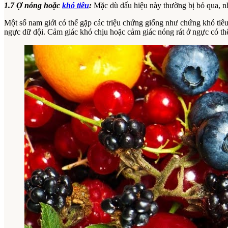
1.7 Ợ nóng hoặc
khó tiêu
:
Mặc dù dấu hiệu này thường bị bỏ qua, nh
Một số nam giới có thể gặp các triệu chứng giống như chứng khó tiê
ngực dữ dội. Cảm giác khó chịu hoặc cảm giác nóng rát ở ngực có thể