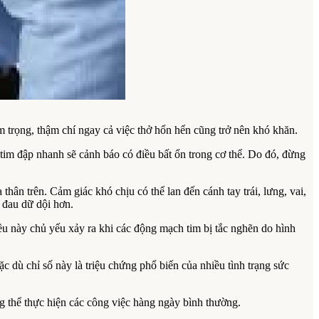
m trọng, thậm chí ngay cả việc thở hổn hển cũng trở nên khó khăn.
 tim đập nhanh sẽ cảnh báo có điều bất ổn trong cơ thể. Do đó, đừng
thân trên. Cảm giác khó chịu có thể lan đến cánh tay trái, lưng, vai,
 đau dữ dội hơn.
ều này chủ yếu xảy ra khi các động mạch tim bị tắc nghẽn do hình
c dù chỉ số này là triệu chứng phổ biến của nhiều tình trạng sức
ng thể thực hiện các công việc hàng ngày bình thường.