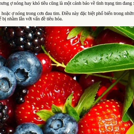
ưng ợ nóng hay khó tiêu cũng là một cảnh báo về tình trạng tim đang x
u hoặc ợ nóng trong cơn đau tim. Điều này đặc biệt phổ biến trong nh
 bị nhầm lẫn với vấn đề tiêu hóa.