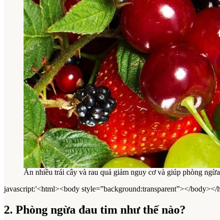
Ăn nhiều trái cây và rau quả giảm nguy cơ và giúp phòng ngừa
javascript:'<html><body style=”background:transparent”></body></
2. Phòng ngừa đau tim như thế nào?