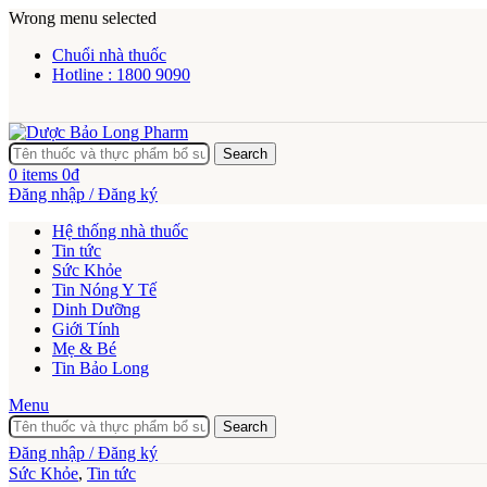
Wrong menu selected
Chuổi nhà thuốc
Hotline : 1800 9090
Search
0
items
0
₫
Đăng nhập / Đăng ký
Hệ thống nhà thuốc
Tin tức
Sức Khỏe
Tin Nóng Y Tế
Dinh Dưỡng
Giới Tính
Mẹ & Bé
Tin Bảo Long
Menu
Search
Đăng nhập / Đăng ký
Sức Khỏe
,
Tin tức