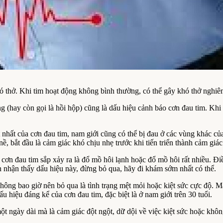
khó thở. Khi tim hoạt động không bình thường, có thể gây khó thở nghiê
 (hay còn gọi là hồi hộp) cũng là dấu hiệu cảnh báo cơn đau tim. Khi
 nhất của cơn đau tim, nam giới cũng có thể bị đau ở các vùng khác của 
, bắt đầu là cảm giác khó chịu nhẹ trước khi tiến triển thành cảm giác
cơn đau tim sắp xảy ra là đổ mồ hôi lạnh hoặc đổ mồ hôi rất nhiều. Đi
 nhận thấy dấu hiệu này, đừng bỏ qua, hãy đi khám sớm nhất có thể.
hông bao giờ nên bỏ qua là tình trạng mệt mỏi hoặc kiệt sức cực độ. Mặ
hiệu đáng kể của cơn đau tim, đặc biệt là ở nam giới trên 30 tuổi.
ột ngày dài mà là cảm giác đột ngột, dữ dội về việc kiệt sức hoặc khô