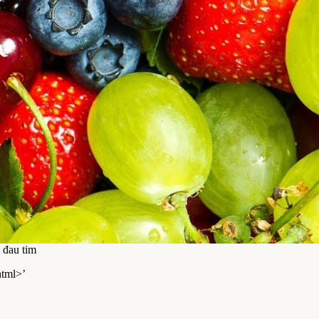
 đau tim
html>’