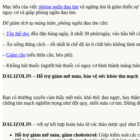
Mục tiêu của việc
phòng ngừa đau tim
và ngừng tim là giảm thiểu sự 
nguy cơ và giúp phòng ngừa đau tim.
Để giảm tích tụ mảng bám, phòng ngừa đau tim cần:
–
Tập thể dục
đều đặn hàng ngày, ít nhất 30 phút/ngày, vào hầu hết c
– Ăn uống đúng cách – tốt nhất là chế độ ăn ít chất béo không lành mạ
–
Giảm cân
(nếu thừa cân, béo phì).
– Không hút thuốc (người hút thuốc có nguy cơ hình thành mảng bá
DALIZOLIN – Hỗ trợ giảm mỡ máu, bảo vệ sức khỏe tim mạch
Bạn có thường xuyên cảm thấy mệt mỏi, khó thở, đau ngực, hay thậm
chứng tim mạch nghiêm trọng như đột quỵ, nhồi máu cơ tim. Đừng để 
DALIZOLIN
– với sự kết hợp hoàn hảo từ các thảo dược quý như 
Hỗ trợ giảm mỡ máu, giảm cholesterol:
Giúp kiểm soát các 