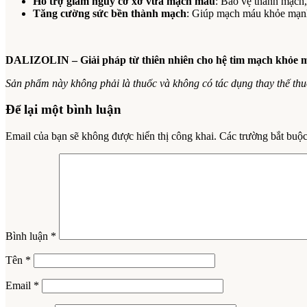
Hỗ trợ giảm nguy cơ xơ vữa mạch máu
: Bảo vệ thành mạch
Tăng cường sức bền thành mạch
: Giúp mạch máu khỏe mạnh,
DALIZOLIN – Giải pháp từ thiên nhiên cho hệ tim mạch khỏe 
Sản phẩm này không phải là thuốc và không có tác dụng thay thế th
Để lại một bình luận
Email của bạn sẽ không được hiển thị công khai.
Các trường bắt buộ
Bình luận
*
Tên
*
Email
*