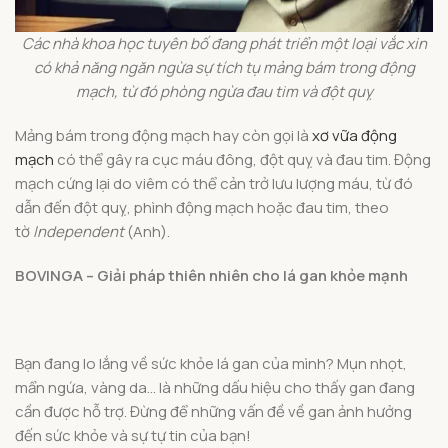
Các nhà khoa học tuyên bố đang phát triển một loại vắc xin
có khả năng ngăn ngừa sự tích tụ mảng bám trong động
mạch, từ đó phòng ngừa đau tim và đột quỵ
Mảng bám trong động mạch hay còn gọi là
xơ vữa động
mạch
có thể gây ra cục máu đông, đột quỵ và đau tim. Động
mạch cứng lại do viêm có thể cản trở lưu lượng máu, từ đó
dẫn đến đột quỵ, phình động mạch hoặc đau tim, theo
tờ
Independent
(Anh).
BOVINGA – Giải pháp thiên nhiên cho lá gan khỏe mạnh
Bạn đang lo lắng về sức khỏe lá gan của mình? Mụn nhọt,
mẩn ngứa, vàng da… là những dấu hiệu cho thấy gan đang
cần được hỗ trợ. Đừng để những vấn đề về gan ảnh hưởng
đến sức khỏe và sự tự tin của bạn!