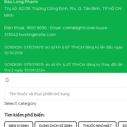
Bảo Long Pharm
Trụ sở: 62/36 Trương Công Định, P.14, Q. Tân Bình, TP. Hồ Chí
Minh
Điện thoại: 1800 9090 - Email: cskh@lightcoral-louse-
313042.hostingersite.com
GCNDKDN: 0315319015 do sở KH & ĐT TP.HCM đăng ký lần đầu ngày
10/10/2018.
GCNDKDN: 0315319015 do sở KH & ĐT TP.HCM đăng ký thay đổi lần
thứ 2 ngày 30/08/2024.
Select category
Tìm kiếm phổ biến:
MEN VI SINH
DUNG DỊCH VỆ SINH
THUỐC NHỎ MẮT
SỮ