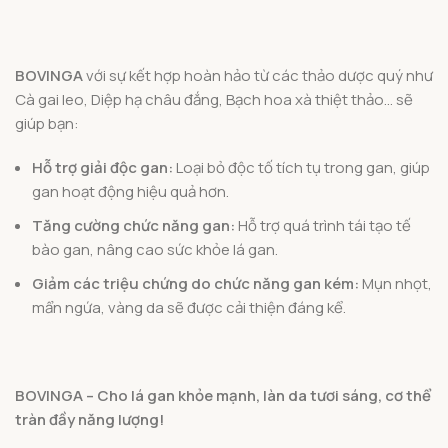
BOVINGA
với sự kết hợp hoàn hảo từ các thảo dược quý như
Cà gai leo, Diệp hạ châu đắng, Bạch hoa xà thiệt thảo… sẽ
giúp bạn:
Hỗ trợ giải độc gan:
Loại bỏ độc tố tích tụ trong gan, giúp
gan hoạt động hiệu quả hơn.
Tăng cường chức năng gan:
Hỗ trợ quá trình tái tạo tế
bào gan, nâng cao sức khỏe lá gan.
Giảm các triệu chứng do chức năng gan kém:
Mụn nhọt,
mẩn ngứa, vàng da sẽ được cải thiện đáng kể.
BOVINGA – Cho lá gan khỏe mạnh, làn da tươi sáng, cơ thể
tràn đầy năng lượng!