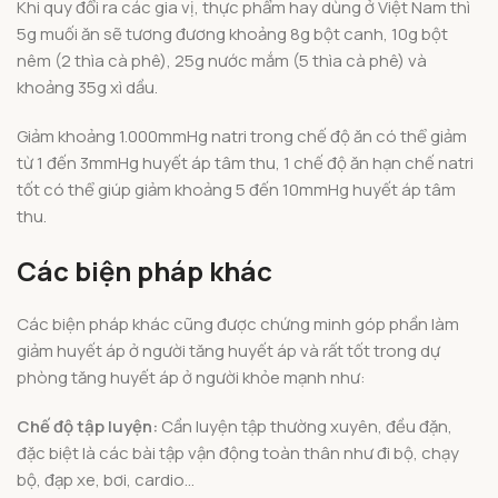
Khi quy đổi ra các gia vị, thực phẩm hay dùng ở Việt Nam thì
5g muối ăn sẽ tương đương khoảng 8g bột canh, 10g bột
nêm (2 thìa cà phê), 25g nước mắm (5 thìa cà phê) và
khoảng 35g xì dầu.
Giảm khoảng 1.000mmHg natri trong chế độ ăn có thể giảm
từ 1 đến 3mmHg huyết áp tâm thu, 1 chế độ ăn hạn chế natri
tốt có thể giúp giảm khoảng 5 đến 10mmHg huyết áp tâm
thu.
Các biện pháp khác
Các biện pháp khác cũng được chứng minh góp phần làm
giảm huyết áp ở người tăng huyết áp và rất tốt trong dự
phòng tăng huyết áp ở người khỏe mạnh như:
Chế độ tập luyện:
Cần luyện tập thường xuyên, đều đặn,
đặc biệt là các bài tập vận động toàn thân như đi bộ, chạy
bộ, đạp xe, bơi, cardio…