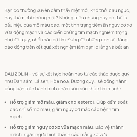
Bạn có thường xuyên cảm thấy mệt mỏi, khó thở, đau ngực,
hay thậm chí chóng mặt? Những triệu chứng này có thể là
dấu hiệu của mỡ máu cao, một tình trạng tiềm ẩn nguy cơ xơ
vữa động mạch và các biến chứng tim mạch nghiêm trọng
như đột quỵ, nhồi máu cơ tim. Đừng để những con số đáng
báo động trên kết quả xét nghiệm làm bạn lo lắng và bất an.
DALIZOLIN
– với sự kết hợp hoàn hảo từ các thảo dược quý
như Đan sâm, Lá sen, Hòe hoa, Đương quy… sẽ đồng hành
cùng bạn trên hành trình chăm sóc sức khỏe tim mạch:
Hỗ trợ giảm mỡ máu, giảm cholesterol:
Giúp kiểm soát
các chỉ số mỡ máu, giảm nguy cơ mắc các bệnh tim
mạch.
Hỗ trợ giảm nguy cơ xơ vữa mạch máu
: Bảo vệ thành
mạch, ngăn ngừa hình thành các mảng xơ vữa.