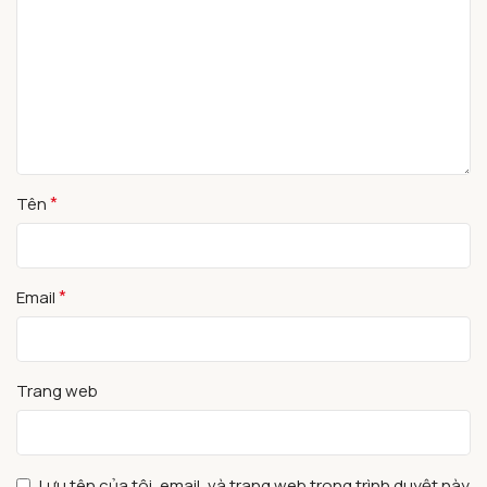
*
Tên
*
Email
Trang web
Lưu tên của tôi, email, và trang web trong trình duyệt này