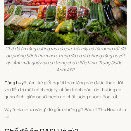
Chế độ ăn tăng cường rau củ quả, trái cây có tác dụng tốt để
dự phòng bệnh tim mạch, trong đó có dự phòng tăng huyết
áp. Ảnh một quầy rau củ trong chợ ở Bắc Kinh, Trung Quốc –
Ảnh: AFP
Tăng huyết áp
– kẻ giết người thầm lặng cần được theo dõi
và điều trị một cách hợp lý, nhằm tránh các tổn thương cơ
quan đích, giúp người bệnh có chất lượng cuộc sống tốt.
Vậy “chìa khóa vàng” đó gồm những gì? Bác sĩ Thu Hoài chia
sẻ:
Chế độ ăn DASH là gì?