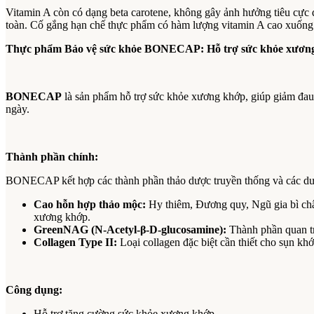
Vitamin A còn có dạng beta carotene, không gây ảnh hưởng tiêu cực 
toàn. Cố gắng hạn chế thực phẩm có hàm lượng vitamin A cao xuống 
Thực phẩm Bảo vệ sức khỏe BONECAP: Hỗ trợ sức khỏe xươn
BONECAP
là sản phẩm hỗ trợ sức khỏe xương khớp, giúp giảm đau 
ngày.
Thành phần chính:
BONECAP kết hợp các thành phần thảo dược truyền thống và các dưỡ
Cao hỗn hợp thảo mộc:
Hy thiêm, Đương quy, Ngũ gia bì chân
xương khớp.
GreenNAG (N-Acetyl-β-D-glucosamine):
Thành phần quan trọ
Collagen Type II:
Loại collagen đặc biệt cần thiết cho sụn kh
Công dụng:
Hỗ trợ tăng cường sức khỏe xương khớp.