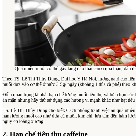
Quá nhiều muối có thể gây tăng đào thải canxi qua thận, dẫn 
Theo TS. Lê Thị Thùy Dung, Đại học Y Hà Nội, lượng natri cao liên 
muối đưa vào cơ thể ở mức 3-5g/ ngày (khoảng 1 thìa cà phê) theo 
Điều quan trọng là phải hạn chế lượng muối tiêu thụ và lựa chọn các 
ăn mặn nhưng hãy thử sử dụng các hương vị mạnh khác như hạt tiêu đ
TS. Lê Thị Thùy Dung cho biết: Cách phòng tránh việc ăn quá nhiều
hàm lượng muối cao như dưa cà muối, kim chi, lưu tâm đến hàm lượn
nguy cơ loãng xương.
2. Hạn chế tiêu thụ caffeine