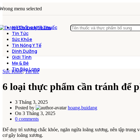
Wrong menu selected
Hệ Thống Nhà Thuốc
Tin Tức
Sức Khỏe
Tin Nóng Y Tế
Dinh Dưỡng
Giới Tính
Mẹ & Bé
Tin Bảo Long
Sức Khỏe
,
Tin tức
6 loại thực phẩm cần tránh để 
3 Tháng 3, 2025
Posted by
hoang.buidang
On 3 Tháng 3, 2025
0
comments
Để duy trì xương chắc khỏe, ngăn ngừa loãng xương, nên tập trung v
cơ gây loãng xương.