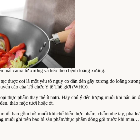
đến mất canxi từ xương và kéo theo bệnh loãng xương.
tục được coi là một yếu tố nguy cơ dẫn đến gãy xương do loãng xương,
khuyến cáo của Tổ chức Y tế Thế giới (WHO).
loại thực phẩm thay thế ít natri. Hãy chú ý đến lượng muối khi nấu ăn 
en, thảo mộc tươi hoặc ớt.
 muối bao gồm bớt muối khi chế biến thực phẩm, chấm nhẹ tay, pha lo
g muối ghi trên bao bì sản phẩm/thực phẩm đóng gói trước khi mua… đ