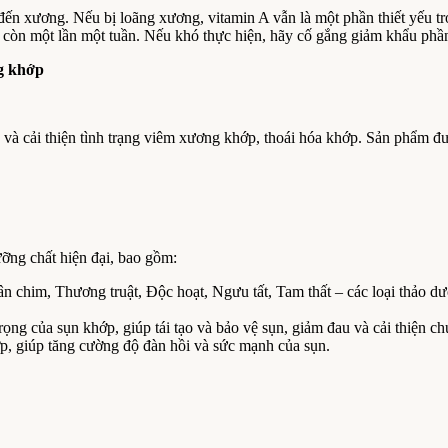
đến xương. Nếu bị loãng xương, vitamin A vẫn là một phần thiết yếu t
còn một lần một tuần. Nếu khó thực hiện, hãy cố gắng giảm khẩu phầ
g khớp
và cải thiện tình trạng viêm xương khớp, thoái hóa khớp. Sản phẩm đư
ng chất hiện đại, bao gồm:
 chim, Thương truật, Độc hoạt, Ngưu tất, Tam thất – các loại thảo d
ng của sụn khớp, giúp tái tạo và bảo vệ sụn, giảm đau và cải thiện c
ớp, giúp tăng cường độ đàn hồi và sức mạnh của sụn.