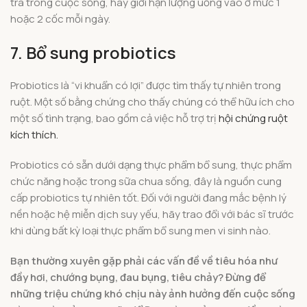
trà trong cuộc sống, hãy giới hạn lượng uống vào ở mức 1
hoặc 2 cốc mỗi ngày.
7. Bổ sung probiotics
Probiotics là “vi khuẩn có lợi” được tìm thấy tự nhiên trong
ruột. Một số bằng chứng cho thấy chúng có thể hữu ích cho
một số tình trạng, bao gồm cả việc hỗ trợ trị
hội chứng ruột
kích thích.
Probiotics có sẵn dưới dạng thực phẩm bổ sung, thực phẩm
chức năng hoặc trong sữa chua sống, đây là nguồn cung
cấp probiotics tự nhiên tốt. Đối với người đang mắc bệnh lý
nền hoặc hệ miễn dịch suy yếu, hãy trao đổi với bác sĩ trước
khi dùng bất kỳ loại thực phẩm bổ sung men vi sinh nào.
Bạn thường xuyên gặp phải các vấn đề về tiêu hóa như
đầy hơi, chướng bụng, đau bụng, tiêu chảy? Đừng để
những triệu chứng khó chịu này ảnh hưởng đến cuộc sống