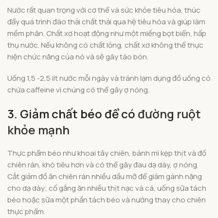
Nước rất quan trọng với cơ thể và sức khỏe tiêu hóa, thúc
đẩy quá trình đào thải chất thải qua hệ tiêu hóa và giúp làm
mềm phân. Chất xơ hoạt động như một miếng bọt biển, hấp
thụ nước. Nếu không có chất lỏng, chất xơ không thể thực
hiện chức năng của nó và sẽ gây táo bón.
Uống 1,5 -2,5 lít nước mỗi ngày và tránh lạm dụng đồ uống có
chứa caffeine vì chúng có thể gây ợ nóng.
3.
Giảm chất béo để có
đường ruột
khỏe mạnh
Thực phẩm béo như khoai tây chiên, bánh mì kẹp thịt và đồ
chiên rán, khó tiêu hơn và có thể gây đau dạ dày, ợ nóng.
Cắt giảm đồ ăn chiên rán nhiều dầu mỡ để giảm gánh nặng
cho dạ dày; cố gắng ăn nhiều thịt nạc và cá, uống sữa tách
béo hoặc sữa một phần tách béo và nướng thay cho chiên
thực phẩm.