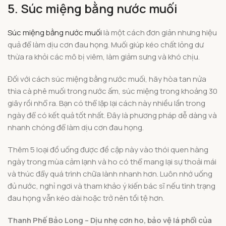
5. Súc miệng bằng nước muối
Súc miệng bằng nước muối
là một cách đơn giản nhưng hiệu
quả để làm dịu cơn đau họng. Muối giúp kéo chất lỏng dư
thừa ra khỏi các mô bị viêm, làm giảm sưng và khó chịu.
Đối với cách súc miệng bằng nước muối, hãy hòa tan nửa
thìa cà phê muối trong nước ấm, súc miệng trong khoảng 30
giây rồi nhổ ra. Bạn có thể lặp lại cách này nhiều lần trong
ngày để có kết quả tốt nhất. Đây là phương pháp dễ dàng và
nhanh chóng để làm dịu cơn đau họng.
Thêm 5 loại đồ uống được đề cập này vào thói quen hàng
ngày trong mùa cảm lạnh và ho có thể mang lại sự thoải mái
và thúc đẩy quá trình chữa lành nhanh hơn. Luôn nhớ uống
đủ nước, nghỉ ngơi và tham khảo ý kiến bác sĩ nếu tình trạng
đau họng vẫn kéo dài hoặc trở nên tồi tệ hơn.
Thanh Phế Bảo Long – Dịu nhẹ cơn ho, bảo vệ lá phổi của