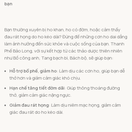
bạn
Bạn thường xuyên bị ho khan, ho có đờm, hoặc cảm thấy
đau rát họng do ho kéo dài? Đừng để những cơn ho dai dẳng
làm ảnh hưởng đến sức khỏe và cuộc sống của bạn. Thanh
Phế Bảo Long, với sự kết hợp từ các thảo dược thiên nhiên
như Bồ công anh, Tang bạch bì, Bách bộ, sẽ giúp bạn:
Hỗ trợ bổ phế, giảm ho
: Làm dịu các cơn ho, giúp bạn dễ
thở hơn và giảm cảm giác khó chịu.
Hạn chế tăng tiết đờm dãi
: Giúp thông thoáng đường
thở, giảm cảm giác nặng ngực.
Giảm đau rát họng
: Làm dịu niêm mạc họng, giảm cảm
giác đau rát do ho kéo dài.