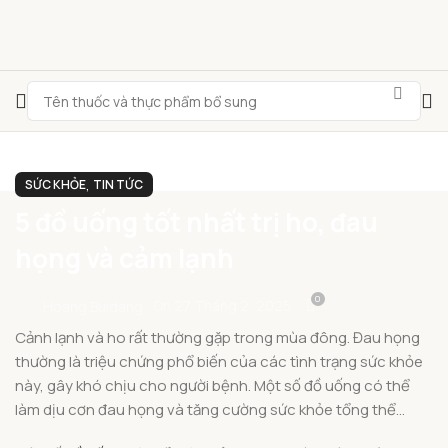
,
SỨC KHỎE
TIN TỨC
5 đồ uống tốt nhất trị ho, đau
họng và cảm lạnh
0
On 27 Tháng 2, 2025
Hoang.buidang
MEN VI SINH
DUNG DỊCH VỆ SINH
THUỐC NHỎ MẮT
SỮ
Cảnh lạnh và ho rất thường gặp trong mùa đông. Đau họng
thường là triệu chứng phổ biến của các tình trạng sức khỏe
này, gây khó chịu cho người bệnh. Một số đồ uống có thể
làm dịu cơn đau họng và tăng cường sức khỏe tổng thể…