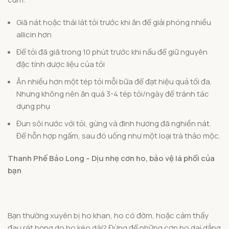
Giã nát hoặc thái lát tỏi trước khi ăn để giải phóng nhiều
allicin hơn
Để tỏi đã giã trong 10 phút trước khi nấu để giữ nguyên
đặc tính dược liệu của tỏi
Ăn nhiều hơn một tép tỏi mỗi bữa để đạt hiệu quả tối đa.
Nhưng không nên ăn quá 3-4 tép tỏi/ngày để tránh tác
dụng phụ
Đun sôi nước với tỏi, gừng và đinh hương đã nghiền nát.
Để hỗn hợp ngấm, sau đó uống như một loại trà thảo mộc.
Thanh Phế Bảo Long – Dịu nhẹ cơn ho, bảo vệ lá phổi của
bạn
Bạn thường xuyên bị ho khan, ho có đờm, hoặc cảm thấy
đau rát họng do ho kéo dài? Đừng để những cơn ho dai dẳng