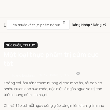
Đăng Nhập / Đăng Ký
,
SỨC KHỎE
TIN TỨC
Một loại thực phẩm trị cúm cực
tốt
0
On 25 Tháng 2, 2025
Hoang.buidang
Không chỉ làm tăng thêm hương vị cho món ăn, tỏi còn có
nhiều lợi ích cho sức khỏe, đặc biệt là ngăn ngừa và trị các
triệu chứng cúm, cảm lạnh.
Chỉ vài tép tỏi mỗi ngày cũng giúp tăng miễn dịch, giảm nhẹ