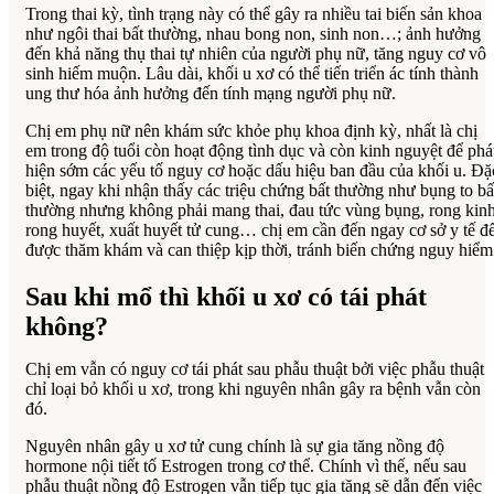
Trong thai kỳ, tình trạng này có thể gây ra nhiều tai biến sản khoa
như ngôi thai bất thường, nhau bong non, sinh non…; ảnh hưởng
đến khả năng thụ thai tự nhiên của người phụ nữ, tăng nguy cơ vô
sinh hiếm muộn. Lâu dài, khối u xơ có thể tiến triển ác tính thành
ung thư hóa ảnh hưởng đến tính mạng người phụ nữ.
Chị em phụ nữ nên khám sức khỏe phụ khoa định kỳ, nhất là chị
em trong độ tuổi còn hoạt động tình dục và còn kinh nguyệt để phá
hiện sớm các yếu tố nguy cơ hoặc dấu hiệu ban đầu của khối u. Đặ
biệt, ngay khi nhận thấy các triệu chứng bất thường như bụng to bấ
thường nhưng không phải mang thai, đau tức vùng bụng, rong kinh
rong huyết, xuất huyết tử cung… chị em cần đến ngay cơ sở y tế đ
được thăm khám và can thiệp kịp thời, tránh biến chứng nguy hiểm
Sau khi mổ thì khối u xơ có tái phát
không?
Chị em vẫn có nguy cơ tái phát sau phẫu thuật bởi việc phẫu thuật
chỉ loại bỏ khối u xơ, trong khi nguyên nhân gây ra bệnh vẫn còn
đó.
Nguyên nhân gây u xơ tử cung chính là sự gia tăng nồng độ
hormone nội tiết tố Estrogen trong cơ thể. Chính vì thế, nếu sau
phẫu thuật nồng độ Estrogen vẫn tiếp tục gia tăng sẽ dẫn đến việc