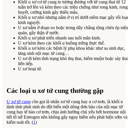
Khối u xơ cơ tử cung to tương đương với tử cung thai từ 12
tuần trở lên và kèm theo các triệu chứng như rong kinh, rong
huyết, cường kinh gây thiếu máu.
Khối u xơ nhỏ nhưng nằm ở vị trí dưới niêm mạc gây rối loạ
kinh nguyệt.
U xơ nằm ở đoạn eo hoặc trong dây chằng rộng chèn ép niệ
quản, gây thận ứ nước.
Khối u xơ phát triển nhanh sau tuổi mãn kinh.
U xơ kèm theo các khối u buồng trứng thực thể.
Khối u xơ kèm các bệnh lý phụ khoa khác như sa sinh dục,
tăng sinh nội mạc tử cung…
U xơ đi kèm tình trạng khó thụ thai, hiếm muộn hoặc sảy tha
liên tiếp.
U xơ hoại tử.
Các loại u xơ tử cung thường gặp
U xơ tử cung
còn gọi là nhân xơ tử cung hay u cơ trơn, là khối u
lành tính phát sinh do đột biến một dòng đơn bào của nội mạc tử
cung hay tế bào cơ trơn, chịu ảnh hưởng chủ yếu bởi hormone nội
tiết tố nữ Estrogen nên không gây nguy hiểm nếu phát hiện sớm và
kiểm soát tốt. (
1
)