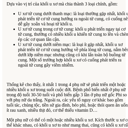
Dựa vào vị trí của khối u xơ mà chia thành 3 loại chính, gồm:
U xơ tử cung dưới thanh mạc: là loại thường gặp nhất, khối 
phát triển từ cơ tử cung hướng ra ngoài tử cung, có cuống n
dễ gây xoắn và hoại tử khối u.
U xơ tử cung trong cơ tử cung: khối u phát triển ngay tại cơ
tử cung, thường có nhiều khối u khiến tử cung to lên và chè
ép các cơ quan lân cận.
U xơ tử cung dưới niêm mạc: là loại ít gặp nhất, khối u xơ
phát triển từ cơ tử cung hướng về phía lòng tử cung, nằm bê
dưới lớp niêm mạc nhưng cũng có khi lấn toàn bộ buồng tử
cung. Một số trường hợp khối u xơ có cuống phát triển ra
ngoài tử cung gây viêm nhiễm.
Thống kê cho thấy, ít nhất 1 trong 4 phụ nữ sẽ phát triển một hoặc
nhiều khối u xơ trong suốt cuộc đời. Bệnh phổ biến nhất ở phụ nữ
trong độ tuổi 30-50 tuổi và phổ biến gấp 3 lần ở phụ nữ gốc Phi so
với phụ nữ da trắng. Ngoài ra, các yếu tố nguy cơ khác bao gồm
tuổi tác, chủng tộc, tiền sử gia đình, béo phì, hoặc thói quen ăn uố
ít rau xanh, nhiều thịt đỏ, cơ thể thiếu vitamin D…
Một phụ nữ có thể có một hoặc nhiều khối u xơ. Kích thước u xơ c
thể khác nhau, có khối u xơ to như mang thai, cũng có khối u xơ rấ