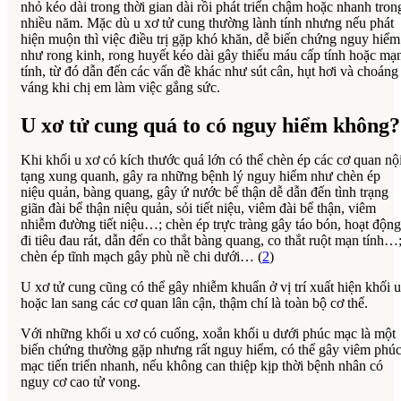
nhỏ kéo dài trong thời gian dài rồi phát triển chậm hoặc nhanh tron
nhiều năm. Mặc dù u xơ tử cung thường lành tính nhưng nếu phát
hiện muộn thì việc điều trị gặp khó khăn, dễ biến chứng nguy hiểm
như rong kinh, rong huyết kéo dài gây thiếu máu cấp tính hoặc mạ
tính, từ đó dẫn đến các vấn đề khác như sút cân, hụt hơi và choáng
váng khi chị em làm việc gắng sức.
U xơ tử cung quá to có nguy hiểm không?
Khi khối u xơ có kích thước quá lớn có thể chèn ép các cơ quan nộ
tạng xung quanh, gây ra những bệnh lý nguy hiểm như chèn ép
niệu quản, bàng quang, gây ứ nước bể thận dễ dẫn đến tình trạng
giãn đài bể thận niệu quản, sỏi tiết niệu, viêm đài bể thận, viêm
nhiễm đường tiết niệu…; chèn ép trực tràng gây táo bón, hoạt động
đi tiêu đau rát, dẫn đến co thắt bàng quang, co thắt ruột mạn tính…
chèn ép tĩnh mạch gây phù nề chi dưới… (
2
)
U xơ tử cung cũng có thể gây nhiễm khuẩn ở vị trí xuất hiện khối u
hoặc lan sang các cơ quan lân cận, thậm chí là toàn bộ cơ thể.
Với những khối u xơ có cuống, xoắn khối u dưới phúc mạc là một
biến chứng thường gặp nhưng rất nguy hiểm, có thể gây viêm phú
mạc tiến triển nhanh, nếu không can thiệp kịp thời bệnh nhân có
nguy cơ cao tử vong.