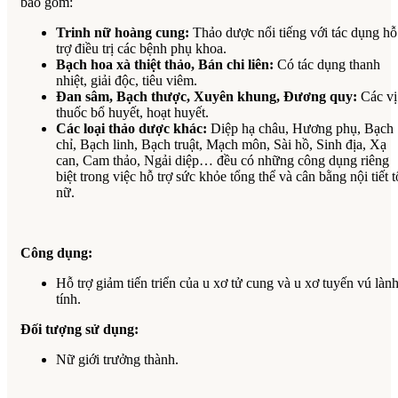
bao gồm:
Trinh nữ hoàng cung:
Thảo dược nổi tiếng với tác dụng hỗ
trợ điều trị các bệnh phụ khoa.
Bạch hoa xà thiệt thảo, Bán chi liên:
Có tác dụng thanh
nhiệt, giải độc, tiêu viêm.
Đan sâm, Bạch thược, Xuyên khung, Đương quy:
Các vị
thuốc bổ huyết, hoạt huyết.
Các loại thảo dược khác:
Diệp hạ châu, Hương phụ, Bạch
chỉ, Bạch linh, Bạch truật, Mạch môn, Sài hồ, Sinh địa, Xạ
can, Cam thảo, Ngải diệp… đều có những công dụng riêng
biệt trong việc hỗ trợ sức khỏe tổng thể và cân bằng nội tiết t
nữ.
Công dụng:
Hỗ trợ giảm tiến triển của u xơ tử cung và u xơ tuyến vú làn
tính.
Đối tượng sử dụng:
Nữ giới trưởng thành.