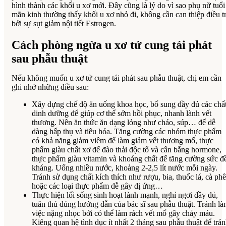
hình thành các khối u xơ mới. Đây cũng là lý do vì sao phụ nữ tuổi
mãn kinh thường thấy khối u xơ nhỏ đi, không cần can thiệp điều tr
bởi sự sụt giảm nội tiết Estrogen.
Cách phòng ngừa u xơ tử cung tái phát
sau phẫu thuật
Nếu không muốn u xơ tử cung tái phát sau phẫu thuật, chị em cần
ghi nhớ những điều sau:
Xây dựng chế độ ăn uống khoa học, bổ sung đầy đủ các chấ
dinh dưỡng để giúp cơ thể sớm hồi phục, nhanh lành vết
thương. Nên ăn thức ăn dạng lỏng như cháo, súp… để dễ
dàng hấp thụ và tiêu hóa. Tăng cường các nhóm thực phẩm
có khả năng giảm viêm để làm giảm vết thương mổ, thực
phẩm giàu chất xơ để đào thải độc tố và cân bằng hormone,
thực phẩm giàu vitamin và khoáng chất để tăng cường sức đ
kháng. Uống nhiều nước, khoảng 2-2,5 lít nước mỗi ngày.
Tránh sử dụng chất kích thích như rượu, bia, thuốc lá, cà phê
hoặc các loại thực phẩm dễ gây dị ứng…
Thực hiện lối sống sinh hoạt lành mạnh, nghỉ ngơi đầy đủ,
tuân thủ đúng hướng dẫn của bác sĩ sau phẫu thuật. Tránh l
việc nặng nhọc bởi có thể làm rách vết mổ gây chảy máu.
Kiêng quan hệ tình dục ít nhất 2 tháng sau phẫu thuật để trá