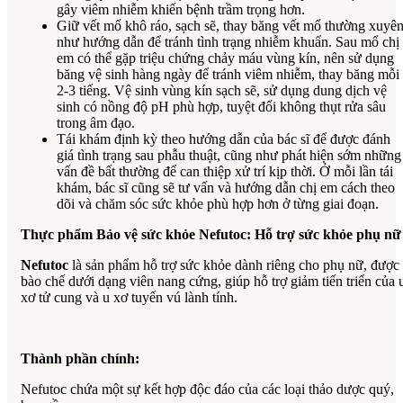
gây viêm nhiễm khiến bệnh trầm trọng hơn.
Giữ vết mổ khô ráo, sạch sẽ, thay băng vết mổ thường xuyê
như hướng dẫn để tránh tình trạng nhiễm khuẩn. Sau mổ chị
em có thể gặp triệu chứng chảy máu vùng kín, nên sử dụng
băng vệ sinh hàng ngày để tránh viêm nhiễm, thay băng mỗi
2-3 tiếng. Vệ sinh vùng kín sạch sẽ, sử dụng dung dịch vệ
sinh có nồng độ pH phù hợp, tuyệt đối không thụt rửa sâu
trong âm đạo.
Tái khám định kỳ theo hướng dẫn của bác sĩ để được đánh
giá tình trạng sau phẫu thuật, cũng như phát hiện sớm những
vấn đề bất thường để can thiệp xử trí kịp thời. Ở mỗi lần tái
khám, bác sĩ cũng sẽ tư vấn và hướng dẫn chị em cách theo
dõi và chăm sóc sức khỏe phù hợp hơn ở từng giai đoạn.
Thực phẩm Bảo vệ sức khỏe Nefutoc: Hỗ trợ sức khỏe phụ nữ
Nefutoc
là sản phẩm hỗ trợ sức khỏe dành riêng cho phụ nữ, được
bào chế dưới dạng viên nang cứng, giúp hỗ trợ giảm tiến triển của 
xơ tử cung và u xơ tuyến vú lành tính.
Thành phần chính:
Nefutoc chứa một sự kết hợp độc đáo của các loại thảo dược quý,