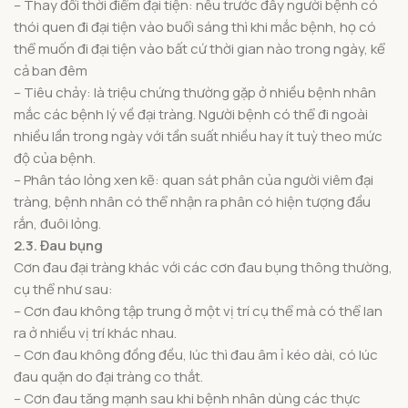
– Thay đổi thời điểm đại tiện: nếu trước đây người bệnh có
thói quen đi đại tiện vào buổi sáng thì khi mắc bệnh, họ có
thể muốn đi đại tiện vào bất cứ thời gian nào trong ngày, kể
cả ban đêm
– Tiêu chảy: là triệu chứng thường gặp ở nhiều bệnh nhân
mắc các bệnh lý về đại tràng. Người bệnh có thể đi ngoài
nhiều lần trong ngày với tần suất nhiều hay ít tuỳ theo mức
độ của bệnh.
– Phân táo lỏng xen kẽ: quan sát phân của người viêm đại
tràng, bệnh nhân có thể nhận ra phân có hiện tượng đầu
rắn, đuôi lỏng.
2.3. Đau bụng
Cơn đau đại tràng khác với các cơn đau bụng thông thường,
cụ thể như sau:
– Cơn đau không tập trung ở một vị trí cụ thể mà có thể lan
ra ở nhiều vị trí khác nhau.
– Cơn đau không đồng đều, lúc thì đau âm ỉ kéo dài, có lúc
đau quặn do đại tràng co thắt.
– Cơn đau tăng mạnh sau khi bệnh nhân dùng các thực