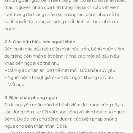
Khi đi ngoài người bệnh sẽ thấy phân có lẫn chất nhầy hoặc
máu. Nguyên nhân của tình trạng này là khi các vết viêm
loét trong đại tràng chảy dịch nặng lên, bệnh nhân dễ bị
xuất huyết đại tràng và lượng chất dịch sẽ theo phân ra
ngoài.
2.5. Các dấu hiệu bên ngoài khác
Bên cạnh các dấu hiệu điển hình nêu trên, bệnh nhân viêm
đại tràng còn nhận biết bệnh lý nhờ vào một số dấu hiệu
khác bên ngoài cơ thể như:
– Cảm giác chán ăn, cơ thể mệt mỏi, sức khỏe suy yếu
– Người bệnh bị sụt giảm cân đột ngột, không rõ lý do
– Mất ngủ,…
3. Biện pháp phòng ngừa
Dù là nguyên nhân nào thì bệnh viêm đại tràng cũng gây ra
tác động tiêu cực đối với cuộc sống và sinh hoạt của người
bệnh. Do đó cần chủ động đưa ra các biện pháp phòng
ngừa cho bản thân mình. Đó là: