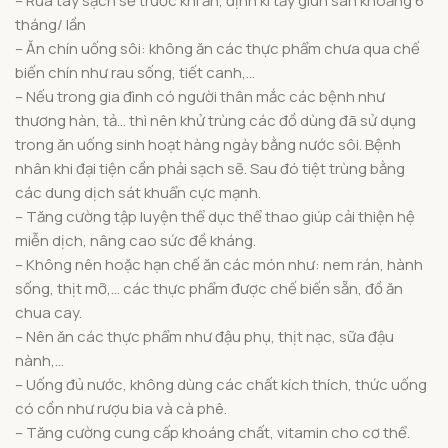
– Rửa tay sạch sẽ trước khi ăn, định kì tẩy giun sán khoảng 6
tháng/ lần
– Ăn chín uống sôi: không ăn các thực phẩm chưa qua chế
biến chín như rau sống, tiết canh,…
– Nếu trong gia đình có người thân mắc các bệnh như
thương hàn, tả… thì nên khử trùng các đồ dùng đã sử dụng
trong ăn uống sinh hoạt hàng ngày bằng nước sôi. Bệnh
nhân khi đại tiện cần phải sạch sẽ. Sau đó tiệt trùng bằng
các dung dịch sát khuẩn cực mạnh.
– Tăng cường tập luyện thể dục thể thao giúp cải thiện hệ
miễn dịch, nâng cao sức đề kháng.
– Không nên hoặc hạn chế ăn các món như: nem rán, hành
sống, thịt mỡ,… các thực phẩm được chế biến sẵn, đồ ăn
chua cay.
– Nên ăn các thực phẩm như đậu phụ, thịt nạc, sữa đậu
nành,…
– Uống đủ nước, không dùng các chất kích thích, thức uống
có cồn như rượu bia và cà phê.
– Tăng cường cung cấp khoáng chất, vitamin cho cơ thể.