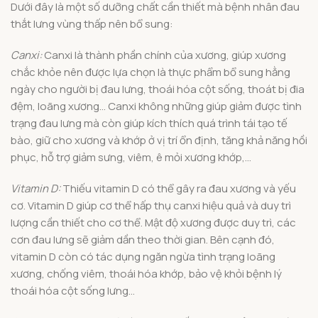
Dưới đây là một số dưỡng chất cần thiết mà bệnh nhân đau
thắt lưng vùng thấp nên bổ sung:
Canxi:
Canxi là thành phần chính của xương, giúp xương
chắc khỏe nên được lựa chọn là thực phẩm bổ sung hằng
ngày cho người bị đau lưng, thoái hóa cột sống, thoát bị đia
đệm, loãng xương… Canxi không những giúp giảm được tình
trạng đau lưng mà còn giúp kích thích quá trình tái tạo tế
bào, giữ cho xương và khớp ở vị trí ổn định, tăng khả năng hồi
phục, hỗ trợ giảm sưng, viêm, ê mỏi xương khớp,…
Vitamin D:
Thiếu vitamin D có thể gây ra đau xương và yếu
cơ. Vitamin D giúp cơ thể hấp thụ canxi hiệu quả và duy trì
lượng cần thiết cho cơ thể. Mật độ xương được duy trì, các
cơn đau lưng sẽ giảm dần theo thời gian. Bên cạnh đó,
vitamin D còn có tác dụng ngăn ngừa tình trạng loãng
xương, chống viêm, thoái hóa khớp, bảo vệ khỏi bệnh lý
thoái hóa cột sống lưng…