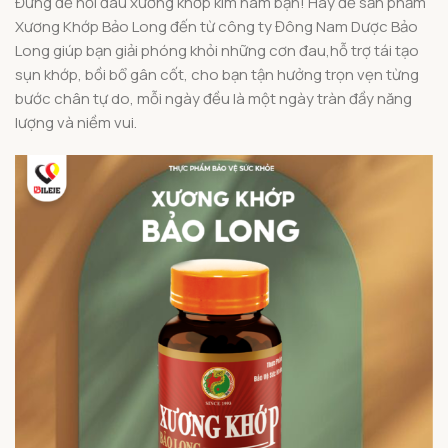
Đừng để nỗi đau xương khớp kìm hãm bạn! Hãy để sản phẩm
Xương Khớp Bảo Long đến từ công ty Đông Nam Dược Bảo
Long giúp bạn giải phóng khỏi những cơn đau,hỗ trợ tái tạo
sụn khớp, bồi bổ gân cốt, cho bạn tận hưởng trọn vẹn từng
bước chân tự do, mỗi ngày đều là một ngày tràn đầy năng
lượng và niềm vui.