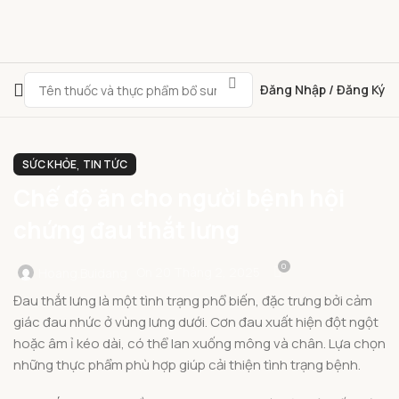
Đăng Nhập / Đăng Ký
,
SỨC KHỎE
TIN TỨC
Chế độ ăn cho người bệnh hội
chứng đau thắt lưng
0
On 20 Tháng 2, 2025
Hoang.buidang
Đau thắt lưng là một tình trạng phổ biến, đặc trưng bởi cảm
giác đau nhức ở vùng lưng dưới. Cơn đau xuất hiện đột ngột
hoặc âm ỉ kéo dài, có thể lan xuống mông và chân. Lựa chọn
những thực phẩm phù hợp giúp cải thiện tình trạng bệnh.