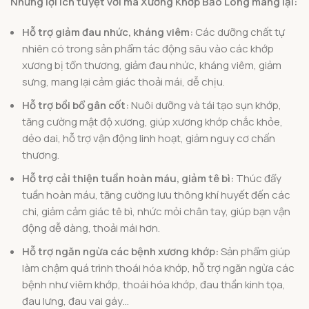
Những lợi ích tuyệt vời mà Xương Khớp Bảo Long mang lại:
Hỗ trợ giảm đau nhức, kháng viêm:
Các dưỡng chất tự
nhiên có trong sản phẩm tác động sâu vào các khớp
xương bị tổn thương, giảm đau nhức, kháng viêm, giảm
sưng, mang lại cảm giác thoải mái, dễ chịu.
Hỗ trợ bồi bổ gân cốt:
Nuôi dưỡng và tái tạo sụn khớp,
tăng cường mật độ xương, giúp xương khớp chắc khỏe,
dẻo dai, hỗ trợ vận động linh hoạt, giảm nguy cơ chấn
thương.
Hỗ trợ cải thiện tuần hoàn máu, giảm tê bì:
Thúc đẩy
tuần hoàn máu, tăng cường lưu thông khí huyết đến các
chi, giảm cảm giác tê bì, nhức mỏi chân tay, giúp bạn vận
động dễ dàng, thoải mái hơn.
Hỗ trợ ngăn ngừa các bệnh xương khớp:
Sản phẩm giúp
làm chậm quá trình thoái hóa khớp, hỗ trợ ngăn ngừa các
bệnh như viêm khớp, thoái hóa khớp, đau thần kinh tọa,
đau lưng, đau vai gáy…