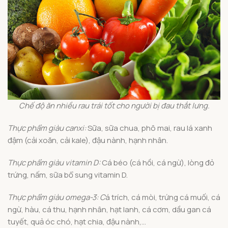
Chế độ ăn nhiều rau trái tốt cho người bị đau thắt lưng.
Thực phẩm giàu canxi:
Sữa, sữa chua, phô mai, rau lá xanh
đậm (cải xoăn, cải kale), đậu nành, hạnh nhân.
Thực phẩm giàu vitamin D:
Cá béo (cá hồi, cá ngừ), lòng đỏ
trứng, nấm, sữa bổ sung vitamin D.
Thực phẩm giàu omega-3: C
á trích, cá mòi, trứng cá muối, cá
ngừ, hàu, cá thu, hạnh nhân, hạt lanh, cá cơm, dầu gan cá
tuyết, quả óc chó, hạt chia, đậu nành,…