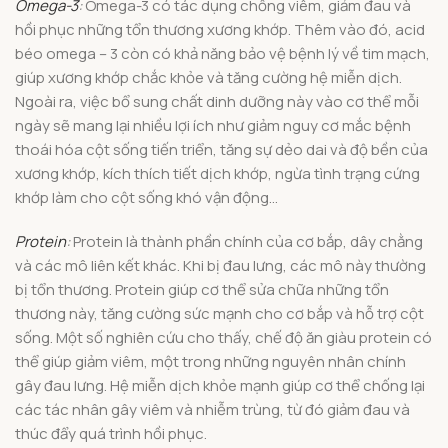
Omega-3
:
Omega-3 có tác dụng chống viêm, giảm đau và
hồi phục những tổn thương xương khớp. Thêm vào đó, acid
béo omega – 3 còn có khả năng bảo vệ bệnh lý về tim mạch,
giúp xương khớp chắc khỏe và tăng cường hệ miễn dịch.
Ngoài ra, việc bổ sung chất dinh dưỡng này vào cơ thể mỗi
ngày sẽ mang lại nhiều lợi ích như giảm nguy cơ mắc bệnh
thoái hóa cột sống tiến triển, tăng sự dẻo dai và độ bền của
xương khớp, kích thích tiết dịch khớp, ngừa tình trạng cứng
khớp làm cho cột sống khó vận động…
Protein
:
Protein là thành phần chính của cơ bắp, dây chằng
và các mô liên kết khác. Khi bị đau lưng, các mô này thường
bị tổn thương. Protein giúp cơ thể sửa chữa những tổn
thương này, tăng cường sức mạnh cho cơ bắp và hỗ trợ cột
sống. Một số nghiên cứu cho thấy, chế độ ăn giàu protein có
thể giúp giảm viêm, một trong những nguyên nhân chính
gây đau lưng. Hệ miễn dịch khỏe mạnh giúp cơ thể chống lại
các tác nhân gây viêm và nhiễm trùng, từ đó giảm đau và
thúc đẩy quá trình hồi phục.