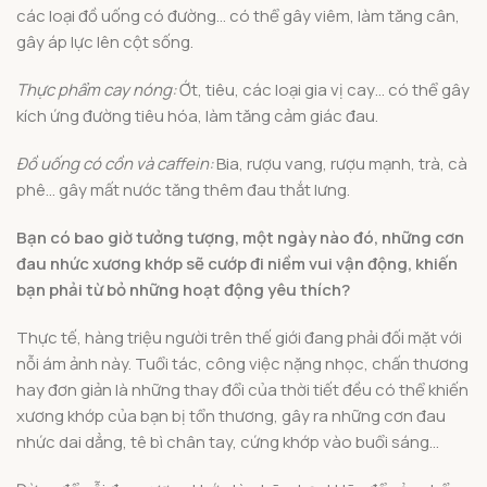
các loại đồ uống có đường… có thể gây viêm, làm tăng cân,
gây áp lực lên cột sống.
Thực phẩm cay nóng:
Ớt, tiêu, các loại gia vị cay… có thể gây
kích ứng đường tiêu hóa, làm tăng cảm giác đau.
Đồ uống có cồn và caffein:
Bia, rượu vang, rượu mạnh, trà, cà
phê… gây mất nước tăng thêm đau thắt lưng.
Bạn có bao giờ tưởng tượng, một ngày nào đó, những cơn
đau nhức xương khớp sẽ cướp đi niềm vui vận động, khiến
bạn phải từ bỏ những hoạt động yêu thích?
Thực tế, hàng triệu người trên thế giới đang phải đối mặt với
nỗi ám ảnh này. Tuổi tác, công việc nặng nhọc, chấn thương
hay đơn giản là những thay đổi của thời tiết đều có thể khiến
xương khớp của bạn bị tổn thương, gây ra những cơn đau
nhức dai dẳng, tê bì chân tay, cứng khớp vào buổi sáng…