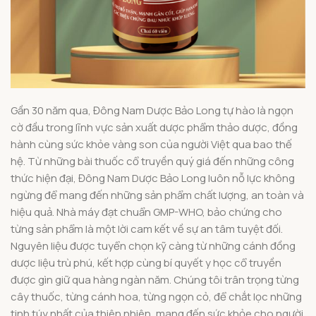
Gần 30 năm qua, Đông Nam Dược Bảo Long tự hào là ngọn
cờ đầu trong lĩnh vực sản xuất dược phẩm thảo dược, đồng
hành cùng sức khỏe vàng son của người Việt qua bao thế
hệ. Từ những bài thuốc cổ truyền quý giá đến những công
thức hiện đại, Đông Nam Dược Bảo Long luôn nỗ lực không
ngừng để mang đến những sản phẩm chất lượng, an toàn và
hiệu quả. Nhà máy đạt chuẩn GMP-WHO, bảo chứng cho
từng sản phẩm là một lời cam kết về sự an tâm tuyệt đối.
Nguyên liệu được tuyển chọn kỹ càng từ những cánh đồng
dược liệu trù phú, kết hợp cùng bí quyết y học cổ truyền
được gìn giữ qua hàng ngàn năm. Chúng tôi trân trọng từng
cây thuốc, từng cánh hoa, từng ngọn cỏ, để chắt lọc những
tinh túy nhất của thiên nhiên, mang đến sức khỏe cho người