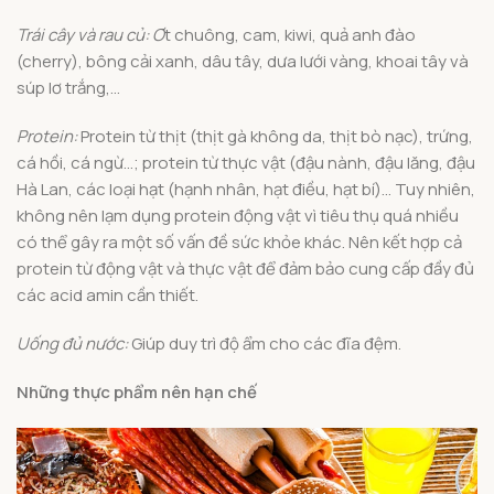
Trái cây và rau củ: Ơ
t chuông, cam, kiwi, quả anh đào
(cherry), bông cải xanh, dâu tây, dưa lưới vàng, khoai tây và
súp lơ trắng,…
Protein:
Protein từ thịt (thịt gà không da, thịt bò nạc), trứng,
cá hồi, cá ngừ…; protein từ thực vật (đậu nành, đậu lăng, đậu
Hà Lan, các loại hạt (hạnh nhân, hạt điều, hạt bí)… Tuy nhiên,
không nên lạm dụng protein động vật vì tiêu thụ quá nhiều
có thể gây ra một số vấn đề sức khỏe khác. Nên kết hợp cả
protein từ động vật và thực vật để đảm bảo cung cấp đầy đủ
các acid amin cần thiết.
Uống đủ nước:
Giúp duy trì độ ẩm cho các đĩa đệm.
Những thực phẩm nên hạn chế