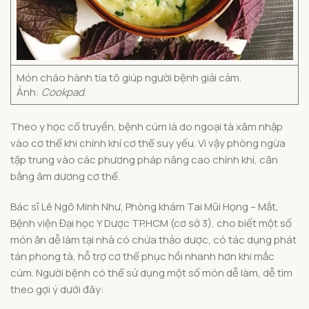
Món cháo hành tía tô giúp người bệnh giải cảm.
Ảnh:
Cookpad
.
Theo y học cổ truyền, bệnh cúm là do ngoại tà xâm nhập
vào cơ thể khi chính khí cơ thể suy yếu. Vì vậy phòng ngừa
tập trung vào các phương pháp nâng cao chính khí, cân
bằng âm dương cơ thể.
Bác sĩ Lê Ngô Minh Như, Phòng khám Tai Mũi Họng – Mắt,
Bệnh viện Đại học Y Dược TP.HCM (cơ sở 3), cho biết một số
món ăn dễ làm tại nhà có chứa thảo dược, có tác dụng phát
tán phong tà, hỗ trợ cơ thể phục hồi nhanh hơn khi mắc
cúm. Người bệnh có thể sử dụng một số món dễ làm, dễ tìm
theo gợi ý dưới đây: