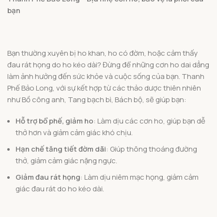
bạn
Bạn thường xuyên bị ho khan, ho có đờm, hoặc cảm thấy
đau rát họng do ho kéo dài? Đừng để những cơn ho dai dẳng
làm ảnh hưởng đến sức khỏe và cuộc sống của bạn. Thanh
Phế Bảo Long, với sự kết hợp từ các thảo dược thiên nhiên
như Bồ công anh, Tang bạch bì, Bách bộ, sẽ giúp bạn:
Hỗ trợ bổ phế, giảm ho
: Làm dịu các cơn ho, giúp bạn dễ
thở hơn và giảm cảm giác khó chịu.
Hạn chế tăng tiết đờm dãi
: Giúp thông thoáng đường
thở, giảm cảm giác nặng ngực.
Giảm đau rát họng
: Làm dịu niêm mạc họng, giảm cảm
giác đau rát do ho kéo dài.