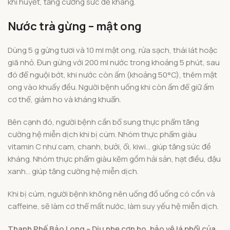
khí huyết, tăng cường sức đề kháng.
Nước trà gừng – mật ong
Dùng 5 g gừng tươi và 10 ml mật ong, rửa sạch, thái lát hoặc
giã nhỏ. Đun gừng với 200 ml nước trong khoảng 5 phút, sau
đó để nguội bớt, khi nước còn ấm (khoảng 50°C), thêm mật
ong vào khuấy đều. Người bệnh uống khi còn ấm để giữ ấm
cơ thể, giảm ho và kháng khuẩn.
Bên cạnh đó, người bệnh cần bổ sung thực phẩm tăng
cường hệ miễn dịch khi bị cúm. Nhóm thực phẩm giàu
vitamin C như cam, chanh, bưởi, ổi, kiwi… giúp tăng sức đề
kháng. Nhóm thực phẩm giàu kẽm gồm hải sản, hạt điều, đậu
xanh… giúp tăng cường hệ miễn dịch.
Khi bị cúm, người bệnh không nên uống đồ uống có cồn và
caffeine, sẽ làm cơ thể mất nước, làm suy yếu hệ miễn dịch.
Thanh Phế Bảo Long – Dịu nhẹ cơn ho, bảo vệ lá phổi của