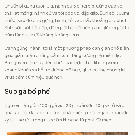
Chuẩn bị gừng tươi 10 g, hành củ 5 g, tỏi 5 g. Gừng cạo vỏ,
thái lát mỏng; hành củ và tỏi bóc vỏ, đập dập. Đun sôi 300ml
nước, sau đó cho gừng, hành, tỏi vào nấu khoảng 5-7 phút.
Khi nước sôi, tắt bếp, để nguội bớt rồi uống ấm, giúp người bị
cúm tăng sức đề kháng, kháng virus.
Canh gừng, hành, tỏi là một phương pháp dân gian phổ biến
giúp giảm triệu chứng cảm cúm, tăng cường hệ miễn dịch.
Ba nguyên liệu này đều chứa các hợp chất kháng viêm,
kháng khuẩn và hỗ trợ đường hô hấp, giúp cơ thể chống lại
virus cảm cúm hiệu quả hơn.
Súp gà bổ phế
Nguyên liệu gồm 100 g gà ác, 20 g hoài sơn, 10 g kỳ tử và 5
quả táo đỏ. Gà ác làm sạch, chặt miếng nhỏ; ngâm hoài sơn,
kỷ tử, táo đỏ trong nước ấm khoảng 10 phút để mềm.