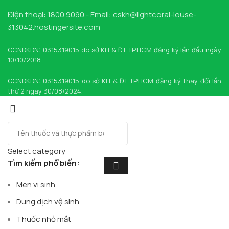
Điện thoại: 1800 9090 - Email: cskh@lightcoral-louse-
313042.hostingersite.com
GCNDKDN: 0315319015 do sở KH & ĐT TP.HCM đăng ký lần đầu ngày
10/10/2018.
GCNDKDN: 0315319015 do sở KH & ĐT TP.HCM đăng ký thay đổi lần
thứ 2 ngày 30/08/2024.
Select category
Tìm kiếm phổ biến:
Men vi sinh
Dung dịch vệ sinh
Thuốc nhỏ mắt