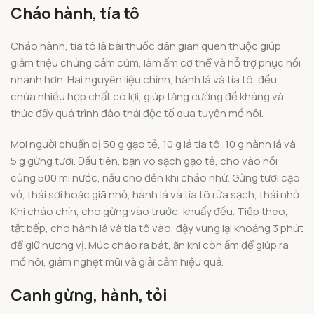
Cháo hành, tía tô
Cháo hành, tía tô là bài thuốc dân gian quen thuộc giúp
giảm triệu chứng cảm cúm, làm ấm cơ thể và hỗ trợ phục hồi
nhanh hơn. Hai nguyên liệu chính, hành lá và tía tô, đều
chứa nhiều hợp chất có lợi, giúp tăng cường đề kháng và
thúc đẩy quá trình đào thải độc tố qua tuyến mồ hôi.
Mọi người chuẩn bị 50 g gạo tẻ, 10 g lá tía tô, 10 g hành lá và
5 g gừng tươi. Đầu tiên, bạn vo sạch gạo tẻ, cho vào nồi
cùng 500 ml nước, nấu cho đến khi cháo nhừ. Gừng tươi cạo
vỏ, thái sợi hoặc giã nhỏ, hành lá và tía tô rửa sạch, thái nhỏ.
Khi cháo chín, cho gừng vào trước, khuấy đều. Tiếp theo,
tắt bếp, cho hành lá và tía tô vào, đậy vung lại khoảng 3 phút
để giữ hương vị. Múc cháo ra bát, ăn khi còn ấm để giúp ra
mồ hôi, giảm nghẹt mũi và giải cảm hiệu quả.
Canh gừng, hành, tỏi