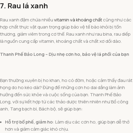
7. Rau lá xanh
Rau xanh đậm chứa nhiều
vitamin và khoáng chất
cũng như các
hợp chất thực vật quan trọng giúp bảo vệ tế bào khỏi bị tổn
thương, giảm viêm trong cơ thể. Rau xanh như rau bina, rau diếp
là nguồn cung cấp vitamin, khoáng chất và chất xơ dồi dào.
Thanh Phế Bảo Long – Dịu nhẹ cơn ho, bảo vệ lá phổi của bạn
Bạn thường xuyên bị ho khan, ho có đờm, hoặc cảm thấy đau rát
họng do ho kéo dài? Đừng để những cơn ho dai dẳng làm ảnh
hưởng đến sức khỏe và cuộc sống của bạn. Thanh Phế Bảo
Long, với sự kết hợp từ các thảo dược thiên nhiên như Bồ công
anh, Tang bạch bì, Bách bộ, sẽ giúp bạn:
Hỗ trợ bổ phế, giảm ho
: Làm dịu các cơn ho, giúp bạn dễ thở
hơn và giảm cảm giác khó chịu.