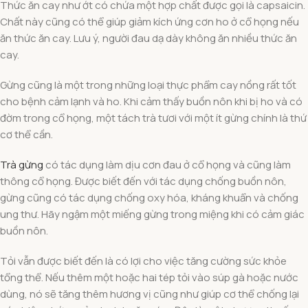
Thức ăn cay như ớt có chứa một hợp chất được gọi là capsaicin.
Chất này cũng có thể giúp giảm kích ứng cơn ho ở cổ họng nếu
ăn thức ăn cay. Lưu ý, người đau dạ dày không ăn nhiều thức ăn
cay.
Gừng cũng là một trong những loại thực phẩm cay nồng rất tốt
cho bệnh cảm lạnh và ho. Khi cảm thấy buồn nôn khi bị ho và có
đờm trong cổ họng, một tách trà tươi với một ít gừng chính là thứ
cơ thể cần.
Trà gừng
có tác dụng làm dịu cơn đau ở cổ họng và cũng làm
thông cổ họng. Được biết đến với tác dụng chống buồn nôn,
gừng cũng có tác dụng chống oxy hóa, kháng khuẩn và chống
ung thư. Hãy ngậm một miếng gừng trong miệng khi có cảm giác
buồn nôn.
Tỏi vẫn được biết đến là có lợi cho việc tăng cường sức khỏe
tổng thể. Nếu thêm một hoặc hai tép tỏi vào súp gà hoặc nước
dùng, nó sẽ tăng thêm hương vị cũng như giúp cơ thể chống lại