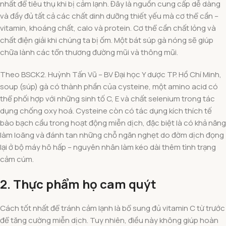
nhất để tiêu thụ khi bị cảm lạnh. Đây là nguồn cung cấp dễ dàng
và đầy đủ tất cả các chất dinh dưỡng thiết yếu mà cơ thể cần –
vitamin, khoáng chất, calo và protein. Cơ thể cần chất lỏng và
chất điện giải khi chúng ta bị ốm. Một bát súp gà nóng sẽ giúp
chữa lành các tổn thương đường mũi và thông mũi.
Theo BSCK2. Huỳnh Tấn Vũ – BV Đại học Y dược TP. Hồ Chí Minh,
soup (súp) gà có thành phần của cysteine, một amino acid có
thể phối hợp với những sinh tố C, E và chất selenium trong tác
dụng chống oxy hoá. Cysteine còn có tác dụng kích thích tế
bào bạch cầu trong hoạt động miễn dịch, đặc biệt là có khả năng
làm loãng và đánh tan những chỗ ngăn nghẹt do đờm dịch đọng
lại ở bộ máy hô hấp – nguyên nhân làm kéo dài thêm tình trạng
cảm cúm.
2. Thực phẩm họ cam quýt
Cách tốt nhất để tránh cảm lạnh là bổ sung đủ vitamin C từ trước
để tăng cường miễn dịch. Tuy nhiên, điều này không giúp hoàn