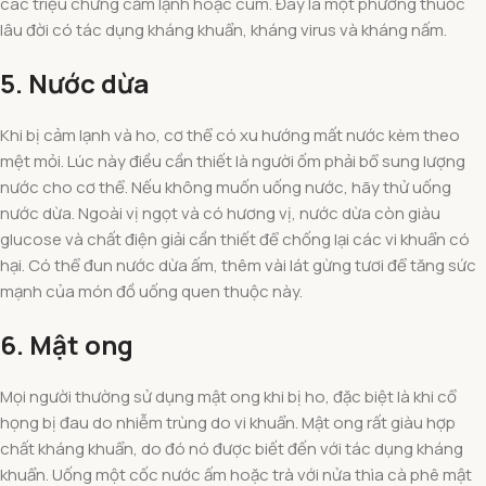
các triệu chứng cảm lạnh hoặc cúm. Đây là một phương thuốc
lâu đời có tác dụng kháng khuẩn, kháng virus và kháng nấm.
5. Nước dừa
Khi bị cảm lạnh và ho, cơ thể có xu hướng mất nước kèm theo
mệt mỏi. Lúc này điều cần thiết là người ốm phải bổ sung lượng
nước cho cơ thể. Nếu không muốn uống nước, hãy thử uống
nước dừa. Ngoài vị ngọt và có hương vị, nước dừa còn giàu
glucose và chất điện giải cần thiết để chống lại các vi khuẩn có
hại. Có thể đun nước dừa ấm, thêm vài lát gừng tươi để tăng sức
mạnh của món đồ uống quen thuộc này.
6. Mật ong
Mọi người thường sử dụng mật ong khi bị ho, đặc biệt là khi cổ
họng bị đau do nhiễm trùng do vi khuẩn. Mật ong rất giàu hợp
chất kháng khuẩn, do đó nó được biết đến với tác dụng kháng
khuẩn. Uống một cốc nước ấm hoặc trà với nửa thìa cà phê mật