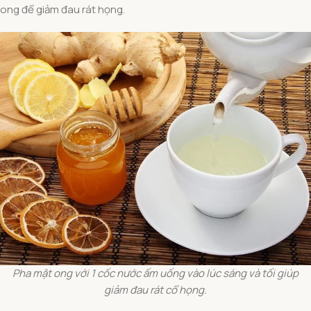
ong để giảm đau rát họng.
Pha mật ong với 1 cốc nước ấm uống vào lúc sáng và tối giúp
giảm đau rát cổ họng.