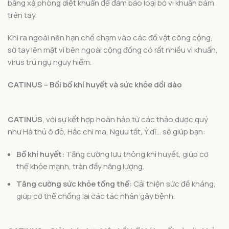
bằng xà phòng diệt khuẩn để đảm bảo loại bỏ vi khuẩn bám
trên tay.
Khi ra ngoài nên hạn chế chạm vào các đồ vật công cộng,
sờ tay lên mặt vì bên ngoài cộng đồng có rất nhiều vi khuẩn,
virus trú ngụ nguy hiểm.
CATINUS – Bồi bổ khí huyết và sức khỏe dồi dào
CATINUS
, với sự kết hợp hoàn hảo từ các thảo dược quý
như Hà thủ ô đỏ, Hắc chi ma, Ngưu tất, Ý dĩ… sẽ giúp bạn:
Bổ khí huyết:
Tăng cường lưu thông khí huyết, giúp cơ
thể khỏe mạnh, tràn đầy năng lượng.
Tăng cường sức khỏe tổng thể:
Cải thiện sức đề kháng,
giúp cơ thể chống lại các tác nhân gây bệnh.