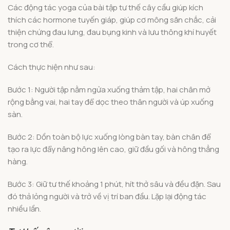
Các động tác yoga của bài tập tư thế cây cầu giúp kích
thích các hormone tuyến giáp, giúp cơ mông săn chắc, cải
thiện chứng đau lưng, đau bụng kinh và lưu thông khí huyết
trong cơ thể.
Cách thực hiện như sau:
Bước 1: Người tập nằm ngửa xuống thảm tập, hai chân mở
rộng bằng vai, hai tay để dọc theo thân người và úp xuống
sàn.
Bước 2: Dồn toàn bộ lực xuống lòng bàn tay, bàn chân để
tạo ra lực đẩy nâng hông lên cao, giữ đầu gối và hông thẳng
hàng.
Bước 3: Giữ tư thế khoảng 1 phút, hít thở sâu và đều đặn. Sau
đó thả lỏng người và trở về vị trí ban đầu. Lặp lại động tác
nhiều lần.