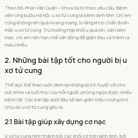
Theo BS. Phan Văn Quân – Khoa Xạ trị theo yêu cầu, Bệnh
viện Ung bướu Hà Nội, u xơ tử cung là bệnh lành tính. Chị em
cũng không nên quá hoang mang, lo lắng khi bị chẩn đoán
mắc u xơ tử cung. Trừ trường hợp khối u quá lớn, sát niêm
mạc, chị em nên hạn chế vận động để giảm đau và tránh ra
máu nhiều.
2. Những bài tập tốt cho người bị u
xơ tử cung
Thể dục thể thao luôn đem lại những lợi ích tuyệt vời cho
sức khỏe và tuổi thọ của mỗi người, phòng ngừa được nhiều
bệnh tật. Các bài tập dưới đây sẽ làm giảm triệu chứng khó
chịu do u xơ tử cung gây ra.
2.1 B
ài tập giúp xây dựng cơ nạc
U xơ tử cung hình thành bởi các khối cơ trơn lành tính, bởi