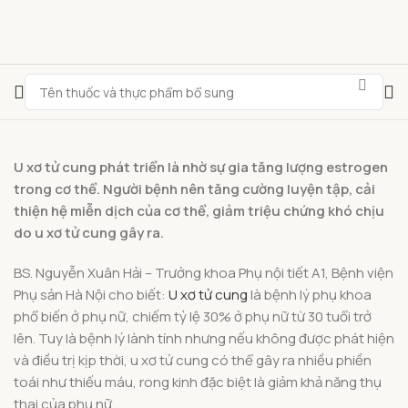
U xơ tử cung phát triển là nhờ sự gia tăng lượng estrogen
trong cơ thể. Người bệnh nên tăng cường luyện tập, cải
thiện hệ miễn dịch của cơ thể, giảm triệu chứng khó chịu
do u xơ tử cung gây ra.
BS. Nguyễn Xuân Hải – Trưởng khoa Phụ nội tiết A1, Bệnh viện
Phụ sản Hà Nội cho biết:
U xơ tử cung
là bệnh lý phụ khoa
phổ biến ở phụ nữ, chiếm tỷ lệ 30% ở phụ nữ từ 30 tuổi trở
lên. Tuy là bệnh lý lành tính nhưng nếu không được phát hiện
và điều trị kịp thời, u xơ tử cung có thể gây ra nhiều phiền
toái như thiếu máu, rong kinh đặc biệt là giảm khả năng thụ
thai của phụ nữ…