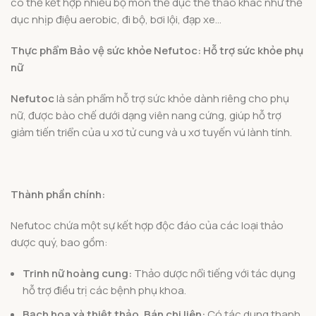
có thể kết hợp nhiều bộ môn thể dục thể thao khác như thể
dục nhịp điệu aerobic, đi bộ, bơi lội, đạp xe…
Thực phẩm Bảo vệ sức khỏe Nefutoc: Hỗ trợ sức khỏe phụ
nữ
Nefutoc
là sản phẩm hỗ trợ sức khỏe dành riêng cho phụ
nữ, được bào chế dưới dạng viên nang cứng, giúp hỗ trợ
giảm tiến triển của u xơ tử cung và u xơ tuyến vú lành tính.
Thành phần chính:
Nefutoc chứa một sự kết hợp độc đáo của các loại thảo
dược quý, bao gồm:
Trinh nữ hoàng cung:
Thảo dược nổi tiếng với tác dụng
hỗ trợ điều trị các bệnh phụ khoa.
Bạch hoa xà thiệt thảo, Bán chi liên:
Có tác dụng thanh