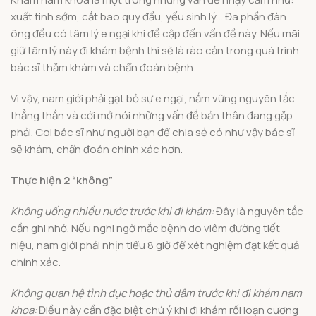
xuất tinh sớm, cắt bao quy đầu, yếu sinh lý… Đa phần đàn
ông đều có tâm lý e ngại khi đề cập đến vấn đề này. Nếu mãi
giữ tâm lý này đi khám bệnh thì sẽ là rào cản trong quá trình
bác sĩ thăm khám và chẩn đoán bệnh.
Vì vậy, nam giới phải gạt bỏ sự e ngại, nắm vững nguyên tắc
thẳng thắn và cởi mở nói những vấn đề bản thân đang gặp
phải. Coi bác sĩ như người bạn để chia sẻ có như vậy bác sĩ
sẽ khám, chẩn đoán chính xác hơn.
Thực hiện 2 “không”
Không uống nhiều nước trước khi đi khám:
Đây là nguyên tắc
cần ghi nhớ. Nếu nghi ngờ mắc bệnh do viêm đường tiết
niệu, nam giới phải nhịn tiểu 8 giờ để xét nghiệm đạt kết quả
chính xác.
Không quan hệ tình dục hoặc thủ dâm trước khi đi khám nam
khoa:
Điều này cần đặc biệt chú ý khi đi khám rối loạn cương