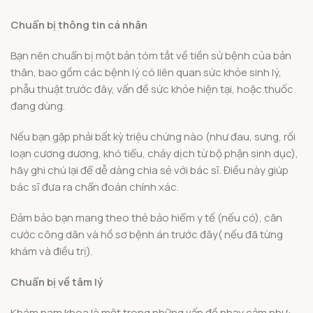
Chuẩn bị thông tin cá nhân
Bạn nên chuẩn bị một bản tóm tắt về tiền sử bệnh của bản
thân, bao gồm các bệnh lý có liên quan sức khỏe sinh lý,
phẫu thuật trước đây, vấn đề sức khỏe hiện tại, hoặc thuốc
đang dùng.
Nếu bạn gặp phải bất kỳ triệu chứng nào (như đau, sưng, rối
loạn cương dương, khó tiểu, chảy dịch từ bộ phận sinh dục),
hãy ghi chú lại để dễ dàng chia sẻ với bác sĩ. Điều này giúp
bác sĩ đưa ra chẩn đoán chính xác.
Đảm bảo bạn mang theo thẻ bảo hiểm y tế (nếu có), căn
cước công dân và hồ sơ bệnh án trước đây( nếu đã từng
khám và điều trị).
Chuẩn bị về tâm lý
Khám nam khoa là một trong những vấn đề nhạy cảm như: