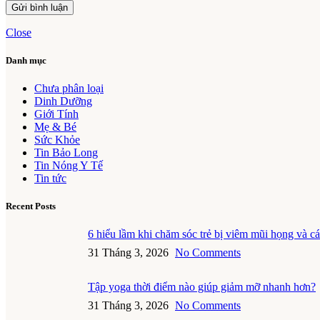
Close
Danh mục
Chưa phân loại
Dinh Dưỡng
Giới Tính
Mẹ & Bé
Sức Khỏe
Tin Bảo Long
Tin Nóng Y Tế
Tin tức
Recent Posts
6 hiểu lầm khi chăm sóc trẻ bị viêm mũi họng và c
31 Tháng 3, 2026
No Comments
Tập yoga thời điểm nào giúp giảm mỡ nhanh hơn?
31 Tháng 3, 2026
No Comments