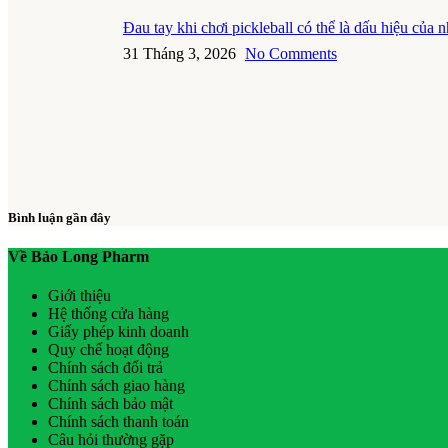
Đau tay khi chơi pickleball có thể là dấu hiệu của
31 Tháng 3, 2026
No Comments
Bình luận gần đây
Về Bảo Long Pharm
Giới thiệu
Hệ thống cửa hàng
Giấy phép kinh doanh
Quy chế hoạt động
Chính sách đổi trả
Chính sách giao hàng
Chính sách bảo mật
Chính sách thanh toán
Câu hỏi thường gặp