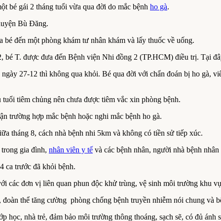
t bé gái 2 tháng tuổi vừa qua đời do mắc bệnh
ho gà
.
 huyện Bù Đăng.
đưa bé đến một phòng khám tư nhân khám và lấy thuốc về uống.
2, bé T. được đưa đến Bệnh viện Nhi đồng 2 (TP.HCM) điều trị. Tại đ
đến ngày 27-12 thì không qua khỏi. Bé qua đời với chẩn đoán bị ho gà, 
 tuổi tiêm chủng nên chưa được tiêm vắc xin phòng bệnh.
nhận trường hợp mắc bệnh hoặc nghi mắc bệnh ho gà.
ữa tháng 8, cách nhà bệnh nhi 5km và không có tiền sử tiếp xúc.
 trong gia đình,
nhân viên y tế
và các bệnh nhân, người nhà bệnh nhân
4 ca trước đã khỏi bệnh.
i các đơn vị liên quan phun độc khử trùng, vệ sinh môi trường khu vự
đoàn thể tăng cường phòng chống bệnh truyền nhiễm nói chung và bệ
 lớp học, nhà trẻ, đảm bảo môi trường thông thoáng, sạch sẽ, có đủ án