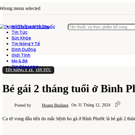
Wrong menu selected
Hệ Thống Nhà Thuốc
Tin Tức
Sức Khỏe
Tin Nóng Y Tế
Dinh Dưỡng
Giới Tính
Mẹ & Bé
Tin Bảo Long
,
TIN NÓNG Y TẾ
TIN TỨC
Bé gái 2 tháng tuổi ở Bình 
0
On 31 Tháng 12, 2024
Posted by
Hoang.buidang
Ca tử vong đầu tiên do mắc bệnh ho gà ở Bình Phước là bé gái 2 thán