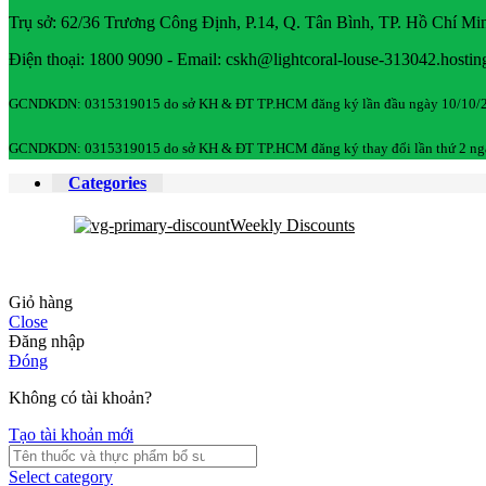
Trụ sở: 62/36 Trương Công Định, P.14, Q. Tân Bình, TP. Hồ Chí Mi
Điện thoại: 1800 9090 - Email: cskh@lightcoral-louse-313042.hostin
GCNDKDN: 0315319015 do sở KH & ĐT TP.HCM đăng ký lần đầu ngày 10/10/
GCNDKDN: 0315319015 do sở KH & ĐT TP.HCM đăng ký thay đổi lần thứ 2 ng
Categories
Weekly Discounts
Giỏ hàng
Close
Đăng nhập
Đóng
Không có tài khoản?
Tạo tài khoản mới
Select category