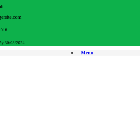
nh
gersite.com
2018.
ày 30/08/2024.
Menu