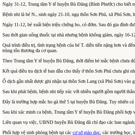
Ngày 31-12, Trung tâm Y tế huyện Bù Đăng (Bình Phước) cho biết mộ
Bệnh nhi là bé N., sinh ngày 21-10, ngụ thôn Sơn Phú, xã Phú Sơn,
Ngày 11-12, bé xuất hiện triệu chứng ho, có đờm. Sau đó gia đình 
Sau thời gian uống thuốc tại nhà nhưng bệnh không giảm, ngày 16-1
Quá trình điều trị, tình trạng bệnh của bé T. diễn tiến nặng hơn và 
trùng tổn thương đa cơ quan.
Theo Trung tâm Y tế huyện Bù Đăng, thời điểm bé mắc bệnh chưa đủ
Kết quả điều tra dịch tễ ban đầu cho thấy ở thôn Sơn Phú chưa ghi 
Ổ dịch gần nhất được ghi nhận tại thôn Sơn Lang (xã Phú Sơn) vào gi
Sau khi phát bệnh, bệnh nhi tiếp xúc với nhiều người gồm người thân
Đây là trường hợp mắc ho gà thứ 5 tại huyện Bù Đăng. Tuy nhiên cả 
Sau khi xác minh ca bệnh, Trung tâm Y tế huyện Bù Đăng phối hợp vớ
Liên quan vụ việc, UBND huyện Bù Đăng đã chỉ đạo các ban ngành, 
Phối hợp vệ sinh phòng bệnh tại các
cơ sở giáo dục
, các trường học,