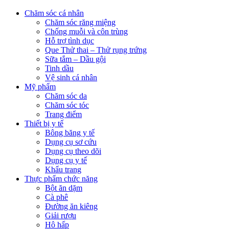
Chăm sóc cá nhân
Chăm sóc răng miệng
Chống muỗi và côn trùng
Hỗ trợ tình dục
Que Thử thai – Thử rụng trứng
Sữa tắm – Dầu gội
Tinh dầu
Vệ sinh cá nhân
Mỹ phẩm
Chăm sóc da
Chăm sóc tóc
Trang điểm
Thiết bị y tế
Bông băng y tế
Dụng cụ sơ cứu
Dụng cụ theo dõi
Dụng cụ y tế
Khẩu trang
Thực phẩm chức năng
Bột ăn dặm
Cà phê
Đường ăn kiêng
Giải rượu
Hô hấp