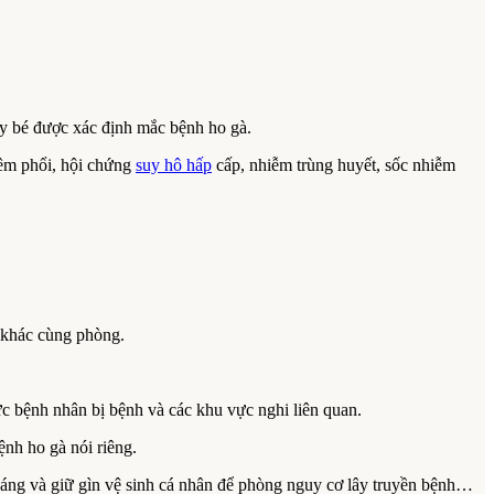
ây bé được xác định mắc bệnh ho gà.
viêm phổi, hội chứng
suy hô hấp
cấp, nhiễm trùng huyết, sốc nhiễm
 khác cùng phòng.
c bệnh nhân bị bệnh và các khu vực nghi liên quan.
nh ho gà nói riêng.
h sáng và giữ gìn vệ sinh cá nhân để phòng nguy cơ lây truyền bệnh…