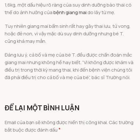
1,6kg, một dấu hiệu rõ ràng của suy dinh dưỡng bào thai có
thể do ảnh hưởng của
bệnh giang mai
do lây từ mẹ.
Tuy nhiên giang mai bẩm sinh rất hay gây thai lưu, tử vong,
hoặc đẻ non, vì vậy mặc dù suy dinh dưỡng nhưng bé T.
cũng khá may mắn.
Đáng lưu ý, cả bố và mẹ của bé T. đều được chẩn đoán mắc
giang mai nhưng không hề hay biết. “Vì không được khám và
điều trị trong thời kỳ mang thai, khi đến bệnh viện chúng tôi
đã phải điều trị cho cả bố và mẹ của bé”, bác sĩ Trường nói.
ĐỂ LẠI MỘT BÌNH LUẬN
Email của bạn sẽ không được hiển thị công khai.
Các trường
*
bắt buộc được đánh dấu