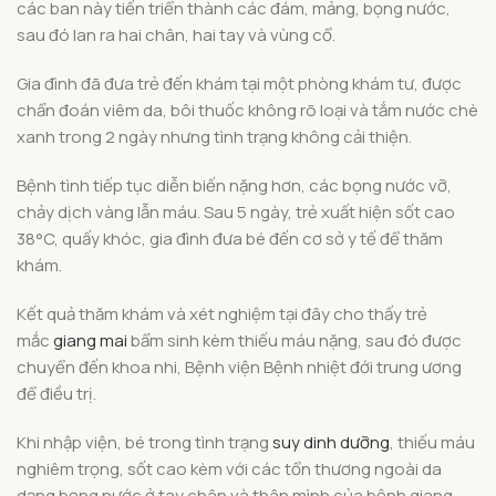
các ban này tiến triển thành các đám, mảng, bọng nước,
sau đó lan ra hai chân, hai tay và vùng cổ.
Gia đình đã đưa trẻ đến khám tại một phòng khám tư, được
chẩn đoán viêm da, bôi thuốc không rõ loại và tắm nước chè
xanh trong 2 ngày nhưng tình trạng không cải thiện.
Bệnh tình tiếp tục diễn biến nặng hơn, các bọng nước vỡ,
chảy dịch vàng lẫn máu. Sau 5 ngày, trẻ xuất hiện sốt cao
38°C, quấy khóc, gia đình đưa bé đến cơ sở y tế để thăm
khám.
Kết quả thăm khám và xét nghiệm tại đây cho thấy trẻ
mắc
giang mai
bẩm sinh kèm thiếu máu nặng, sau đó được
chuyển đến khoa nhi, Bệnh viện Bệnh nhiệt đới trung ương
để điều trị.
Khi nhập viện, bé trong tình trạng
suy dinh dưỡng
, thiếu máu
nghiêm trọng, sốt cao kèm với các tổn thương ngoài da
dạng bọng nước ở tay chân và thân mình của bệnh giang