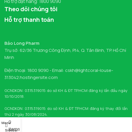
Hỗ trợ đặt hàng: 1800 9090
Theo dõi chúng tôi
Hỗ trợ thanh toán
Bảo Long Pharm
Trụ sở: 62/36 Trương Công Định, P.14, Q. Tân Bình, TP. Hồ Chí
Minh
Điện thoại: 1800 9090 - Email: cskh@lightcoral-louse-
313042.hostingersite.com
GCNDKDN: 0315319015 do sở KH & ĐT TP.HCM đăng ký lần đầu ngày
10/10/2018.
GCNDKDN: 0315319015 do sở KH & ĐT TP.HCM đăng ký thay đổi lần
thứ 2 ngày 30/08/2024.
0
Menu
items
Sidebar