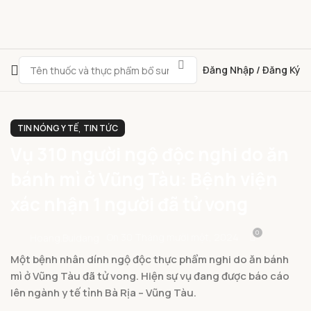
Đăng Nhập / Đăng Ký
,
TIN NÓNG Y TẾ
TIN TỨC
Vụ 310 người ngộ độc nghi do ăn
bánh mì ở Vũng Tàu: Bệnh viện
xác nhận 1 người đã tử vong
0
On 30 Tháng mười một, 2024
Hoang.buidang
Một bệnh nhân dính ngộ độc thực phẩm nghi do ăn bánh
mì ở Vũng Tàu đã tử vong. Hiện sự vụ đang được báo cáo
lên ngành y tế tỉnh Bà Rịa – Vũng Tàu.