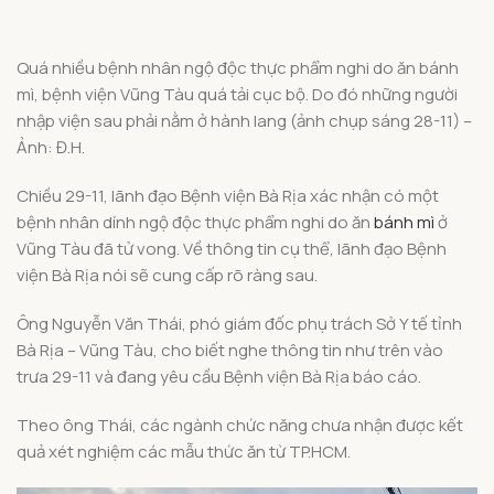
Quá nhiều bệnh nhân ngộ độc thực phẩm nghi do ăn bánh
mì, bệnh viện Vũng Tàu quá tải cục bộ. Do đó những người
nhập viện sau phải nằm ở hành lang (ảnh chụp sáng 28-11) –
Ảnh: Đ.H.
Chiều 29-11, lãnh đạo Bệnh viện Bà Rịa xác nhận có một
bệnh nhân dính ngộ độc thực phẩm nghi do ăn
bánh mì
ở
Vũng Tàu đã tử vong. Về thông tin cụ thể, lãnh đạo Bệnh
viện Bà Rịa nói sẽ cung cấp rõ ràng sau.
Ông Nguyễn Văn Thái, phó giám đốc phụ trách Sở Y tế tỉnh
Bà Rịa – Vũng Tàu, cho biết nghe thông tin như trên vào
trưa 29-11 và đang yêu cầu Bệnh viện Bà Rịa báo cáo.
Theo ông Thái, các ngành chức năng chưa nhận được kết
quả xét nghiệm các mẫu thức ăn từ TP.HCM.