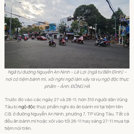
Ngã tư đường Nguyễn An Ninh – Lê Lợi (ngã tư Bến Đình) –
nơi có tiệm bánh mì, xôi nghi ngờ làm xảy ra vụ ngộ độc thực
phẩm – Ảnh: ĐÔNG HÀ
Trước đó vào các ngày 27 và 28-11, hơn 310 người dân Vũng
Tàu bị
ngộ độc
thực phẩm nghi do ăn bánh mì tại tiệm tên
C.B. ở đường Nguyễn An Ninh, phường 7, TP Vũng Tàu. Tất cả
đều ăn bánh mì hoặc xôi vào tối 26-11 hay sáng 27-11 mua tại
tiệm nói trên.