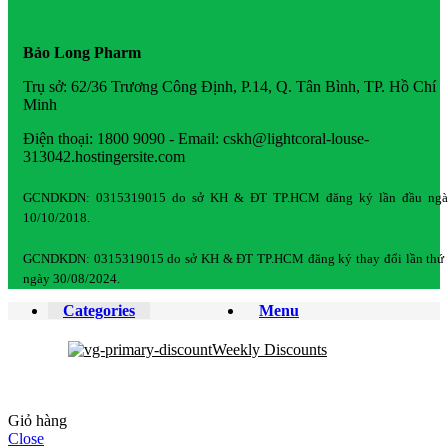
Bảo Long Pharm
Trụ sở: 62/36 Trương Công Định, P.14, Q. Tân Bình, TP. Hồ Chí
Minh
Điện thoại: 1800 9090 - Email: cskh@lightcoral-louse-
313042.hostingersite.com
GCNDKDN: 0315319015 do sở KH & ĐT TP.HCM đăng ký lần đầu ngà
10/10/2018.
GCNDKDN: 0315319015 do sở KH & ĐT TP.HCM đăng ký thay đổi lần thứ
ngày 30/08/2024.
Categories
Menu
Weekly Discounts
Giỏ hàng
Close