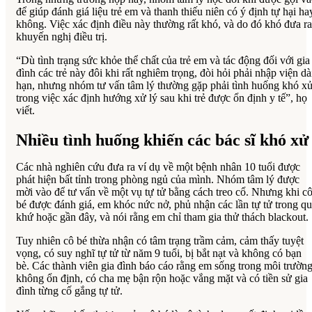
để giúp đánh giá liệu trẻ em và thanh thiếu niên có ý định tự hại ha
không. Việc xác định điều này thường rất khó, và do đó khó đưa ra
khuyến nghị điều trị.
“Dù tình trạng sức khỏe thể chất của trẻ em và tác động đối với gia
đình các trẻ này đôi khi rất nghiêm trọng, đòi hỏi phải nhập viện dà
hạn, nhưng nhóm tư vấn tâm lý thường gặp phải tình huống khó x
trong việc xác định hướng xử lý sau khi trẻ được ổn định y tế”, họ
viết.
Nhiều tình huống khiến các bác sĩ khó xử
Các nhà nghiên cứu đưa ra ví dụ về một bệnh nhân 10 tuổi được
phát hiện bất tỉnh trong phòng ngủ của mình. Nhóm tâm lý được
mời vào để tư vấn về một vụ tự tử bằng cách treo cổ. Nhưng khi c
bé được đánh giá, em khóc nức nở, phủ nhận các lần tự tử trong q
khứ hoặc gần đây, và nói rằng em chỉ tham gia thử thách blackout.
Tuy nhiên cô bé thừa nhận có tâm trạng trầm cảm, cảm thấy tuyệt
vọng, có suy nghĩ tự tử từ năm 9 tuổi, bị bắt nạt và không có bạn
bè. Các thành viên gia đình báo cáo rằng em sống trong môi trườn
không ổn định, có cha mẹ bận rộn hoặc vắng mặt và có tiền sử gia
đình từng cố gắng tự tử.