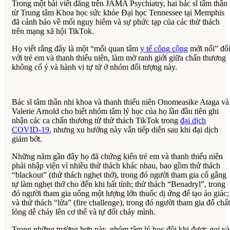
Trong một bài viết đăng trên JAMA Psychiatry, hai bác sĩ tâm thần
từ Trung tâm Khoa học sức khỏe Đại học Tennessee tại Memphis
đã cảnh báo về mối nguy hiểm và sự phức tạp của các thử thách
trên mạng xã hội TikTok.
Họ viết rằng đây là một “mối quan tâm
y tế công cộng
mới nổi” đố
với trẻ em và thanh thiếu niên, làm mờ ranh giới giữa chấn thương
không cố ý và hành vi tự tử ở nhóm đối tượng này.
Bác sĩ tâm thần nhi khoa và thanh thiếu niên Onomeasike Ataga và
Valerie Arnold cho biết nhóm tâm lý học của họ lần đầu tiên ghi
nhận các ca chấn thương từ thử thách TikTok trong
đại dịch
COVID-19
, nhưng xu hướng này vẫn tiếp diễn sau khi đại dịch
giảm bớt.
Những năm gần đây họ đã chứng kiến trẻ em và thanh thiếu niên
phải nhập viện vì nhiều thử thách khác nhau, bao gồm thử thách
“blackout” (thử thách nghẹt thở), trong đó người tham gia cố gắng
tự làm nghẹt thở cho đến khi bất tỉnh; thử thách “Benadryl”, trong
đó người tham gia uống một lượng lớn thuốc dị ứng để tạo ảo giác;
và thử thách “lửa” (fire challenge), trong đó người tham gia đổ chất
lỏng dễ cháy lên cơ thể và tự đốt cháy mình.
Trong những trường hợp này, nhóm tâm lý học đôi khi được gọi v