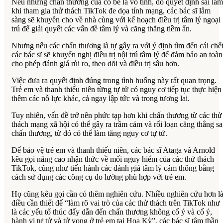
Nếu những chấn thương của cô bé là vô tình, do quyết định sai lầm
khi tham gia thử thách TikTok đe dọa tính mạng, các bác sĩ lâm
sàng sẽ khuyên cho về nhà cùng với kế hoạch điều trị tâm lý ngoại
trú để giải quyết các vấn đề tâm lý và căng thẳng tiềm ẩn.
Nhưng nếu các chấn thương là tự gây ra với ý định tìm đến cái chết
các bác sĩ sẽ khuyến nghị điều trị nội trú tâm lý để đảm bảo an toàn
cho phép đánh giá rủi ro, theo dõi và điều trị sâu hơn.
Việc đưa ra quyết định đúng trong tình huống này rất quan trọng.
Trẻ em và thanh thiếu niên từng tự tử có nguy cơ tiếp tục thực hiện
thêm các nỗ lực khác, cả ngay lập tức và trong tương lai.
Tuy nhiên, vấn đề trở nên phức tạp hơn khi chấn thương từ các thử
thách mạng xã hội có thể gây ra trầm cảm và rối loạn căng thẳng s
chấn thương, từ đó có thể làm tăng nguy cơ tự tử.
Để bảo vệ trẻ em và thanh thiếu niên, các bác sĩ Ataga và Arnold
kêu gọi nâng cao nhận thức về mối nguy hiểm của các thử thách
TikTok, cũng như tiến hành các đánh giá tâm lý cảm thông bằng
cách sử dụng các công cụ đo lường phù hợp với trẻ em.
Họ cũng kêu gọi cần có thêm nghiên cứu. Nhiều nghiên cứu hơn l
điều cần thiết để “làm rõ vai trò của các thử thách trên TikTok như
là các yếu tố thúc đẩy dẫn đến chấn thương không cố ý và cố ý,
hành vi tự tử và tử vong ở trẻ em tại Hoa Kỳ”, các bác sĩ tâm thần