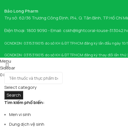
Bảo Long Pharm
Trụ sở: 62/36 Trương Công Định, P.14, Q. Tân Bình, TP. Hồ Chí M
Điện thoại: 1800 9090 - Email: cskh@lightcoral-louse-313042.
GCNDKDN: 0315319015 do sở KH & ĐT TP.HCM đăng ký lần đầu ngày 10/
GCNDKDN: 0315319015 do sở KH & ĐT TP.HCM đăng ký thay đổi lần thứ
Menu
Sidebar
0
items
Cart
Select category
Search
Tìm kiếm phổ biến:
Men vi sinh
Dung dịch vệ sinh