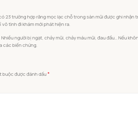
 có 23 trường hợp răng mọc lạc chỗ trong sàn mũi được ghi nhận t
vô tình đi khám mới phát hiện ra.
u. Nhiều người bị ngạt, chảy mũi, chảy máu mũi, đau đầu… Nếu kh
ra các biến chứng.
*
ắt buộc được đánh dấu