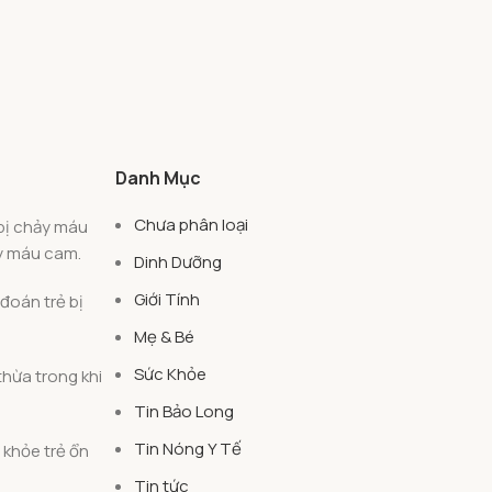
Danh Mục
Chưa phân loại
 bị chảy máu
ảy máu cam.
Dinh Dưỡng
Giới Tính
đoán trẻ bị
Mẹ & Bé
Sức Khỏe
thừa trong khi
Tin Bảo Long
Tin Nóng Y Tế
 khỏe trẻ ổn
Tin tức