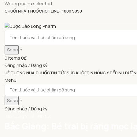
Wrong menu selected
CHUỔI NHÀ THUỐC
HOTLINE : 1800 9090
Search
0
items
0
₫
Đăng nhập / Đăng ký
HỆ THỐNG NHÀ THUỐC
TIN TỨC
SỨC KHỎE
TIN NÓNG Y TẾ
DINH DƯỠN
Menu
Search
Đăng nhập / Đăng ký
Tin Nóng Y Tế
,
Tin tức
Bắc Giang: Bé trai bị răng mọc 