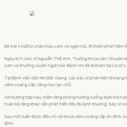
9 Tháng mười một, 2024
Posted by
hoang.buidang
On 9 Tháng mười một, 2024
0
comments
Bé trai 4 tuổi bị chảy máu cam và ngạt mũi, đi khám phát hiện r
Ngày 8/11, bác sĩ Nguyễn Thế Anh, Trưởng Khoa Liên Chuyên kh
cam và thường xuyên ngạt mũi. Bệnh nhi đã đi khám tại cơ sở 
Tại Bệnh viện Sản Nhi Bắc Giang, các bác sĩ phát hiện khoang m
viêm xoang cấp, răng mọc lạc chỗ.
Với trường hợp này, mầm răng không hướng xuống dưới mà hướng
toàn bộ răng khác vẫn phát triển đầy đủ bình thường”, bác sĩ nó
Sau một tuần được điều trị nội khoa viêm xoang cấp ổn định, bác
định.