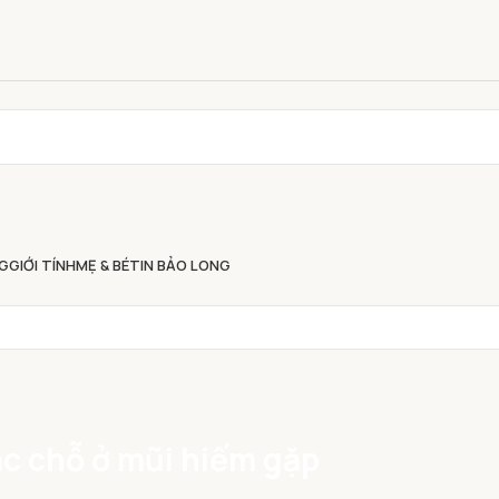
G
GIỚI TÍNH
MẸ & BÉ
TIN BẢO LONG
lạc chỗ ở mũi hiếm gặp