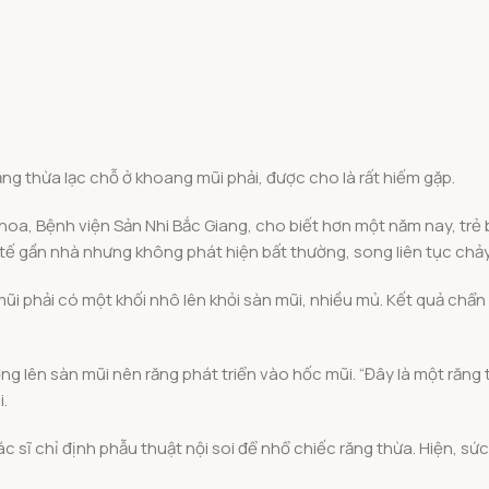
ăng thừa lạc chỗ ở khoang mũi phải, được cho là rất hiếm gặp.
oa, Bệnh viện Sản Nhi Bắc Giang, cho biết hơn một năm nay, trẻ
y tế gần nhà nhưng không phát hiện bất thường, song liên tục ch
ũi phải có một khối nhô lên khỏi sàn mũi, nhiều mủ. Kết quả chẩn 
 lên sàn mũi nên răng phát triển vào hốc mũi. “Đây là một răng 
i.
 sĩ chỉ định phẫu thuật nội soi để nhổ chiếc răng thừa. Hiện, sức