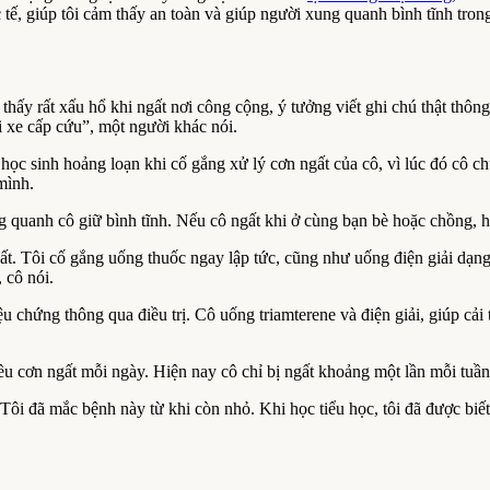
tế, giúp tôi cảm thấy an toàn và giúp người xung quanh bình tĩnh tron
 thấy rất xấu hổ khi ngất nơi công cộng, ý tưởng viết ghi chú thật th
i xe cấp cứu”, một người khác nói.
 học sinh hoảng loạn khi cố gắng xử lý cơn ngất của cô, vì lúc đó cô
mình.
ng quanh cô giữ bình tĩnh. Nếu cô ngất khi ở cùng bạn bè hoặc chồng, h
ngất. Tôi cố gắng uống thuốc ngay lập tức, cũng như uống điện giải dạn
 cô nói.
ứng thông qua điều trị. Cô uống triamterene và điện giải, giúp cải thi
u cơn ngất mỗi ngày. Hiện nay cô chỉ bị ngất khoảng một lần mỗi tuần.
 “Tôi đã mắc bệnh này từ khi còn nhỏ. Khi học tiểu học, tôi đã được biế