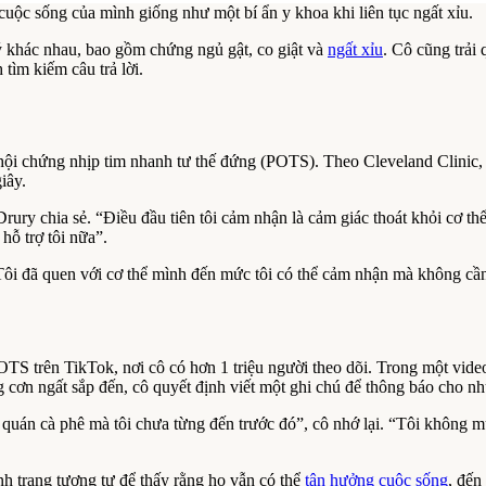
cuộc sống của mình giống như một bí ẩn y khoa khi liên tục ngất xỉu.
lý khác nhau, bao gồm chứng ngủ gật, co giật và
ngất xỉu
. Cô cũng trải
 tìm kiếm câu trả lời.
ội chứng nhịp tim nhanh tư thế đứng (POTS). Theo Cleveland Clinic, P
iây.
rury chia sẻ. “Điều đầu tiên tôi cảm nhận là cảm giác thoát khỏi cơ thể,
hỗ trợ tôi nữa”.
Tôi đã quen với cơ thể mình đến mức tôi có thể cảm nhận mà không cần s
 trên TikTok, nơi cô có hơn 1 triệu người theo dõi. Trong một video 
ng cơn ngất sắp đến, cô quyết định viết một ghi chú để thông báo cho 
một quán cà phê mà tôi chưa từng đến trước đó”, cô nhớ lại. “Tôi không mu
h trạng tương tự để thấy rằng họ vẫn có thể
tận hưởng cuộc sống
, đến