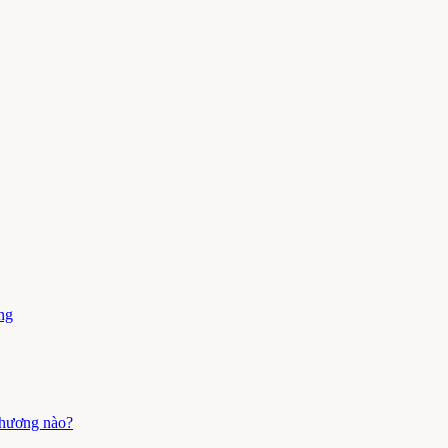
ng
 thương nào?