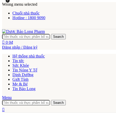
0
Wrong menu selected
Chuổi nhà thuốc
Hotline : 1800 9090
Search
0
0
₫
Đăng nhập / Đăng ký
Hệ thống nhà thuốc
Tin tức
Sức Khỏe
Tin Nóng Y Tế
Dinh Dưỡng
Giới Tính
Mẹ & Bé
Tin Bảo Long
Menu
Search