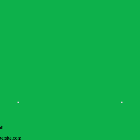
nh
gersite.com