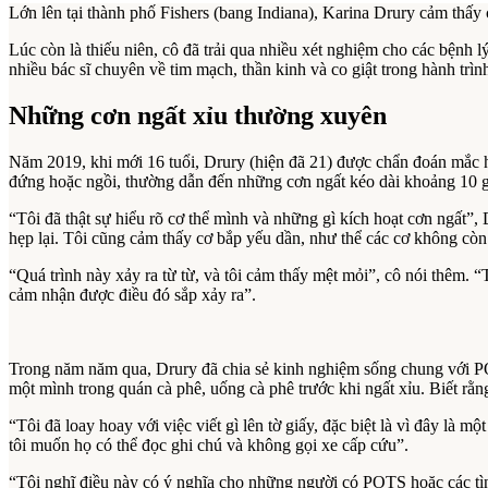
Lớn lên tại thành phố Fishers (bang Indiana), Karina Drury cảm thấy 
Lúc còn là thiếu niên, cô đã trải qua nhiều xét nghiệm cho các bệnh 
nhiều bác sĩ chuyên về tim mạch, thần kinh và co giật trong hành trình
Những cơn ngất xỉu thường xuyên
Năm 2019, khi mới 16 tuổi, Drury (hiện đã 21) được chẩn đoán mắc h
đứng hoặc ngồi, thường dẫn đến những cơn ngất kéo dài khoảng 10 g
“Tôi đã thật sự hiểu rõ cơ thể mình và những gì kích hoạt cơn ngất”, D
hẹp lại. Tôi cũng cảm thấy cơ bắp yếu dần, như thể các cơ không còn 
“Quá trình này xảy ra từ từ, và tôi cảm thấy mệt mỏi”, cô nói thêm. “
cảm nhận được điều đó sắp xảy ra”.
Trong năm năm qua, Drury đã chia sẻ kinh nghiệm sống chung với POTS
một mình trong quán cà phê, uống cà phê trước khi ngất xỉu. Biết rằ
“Tôi đã loay hoay với việc viết gì lên tờ giấy, đặc biệt là vì đây là 
tôi muốn họ có thể đọc ghi chú và không gọi xe cấp cứu”.
“Tôi nghĩ điều này có ý nghĩa cho những người có POTS hoặc các tìn