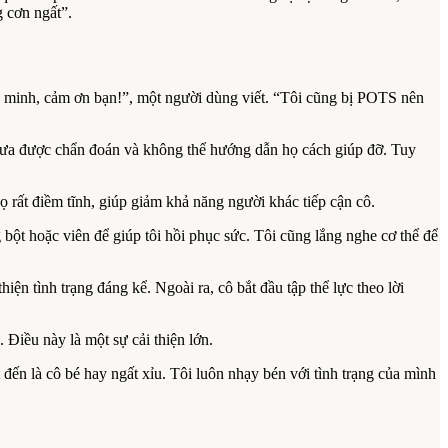
g cơn ngất”.
ông minh, cảm ơn bạn!”, một người dùng viết. “Tôi cũng bị POTS nên
 chưa được chẩn đoán và không thể hướng dẫn họ cách giúp đỡ. Tuy
ọ rất điềm tĩnh, giúp giảm khả năng người khác tiếp cận cô.
g bột hoặc viên để giúp tôi hồi phục sức. Tôi cũng lắng nghe cơ thể để
ện tình trạng đáng kể. Ngoài ra, cô bắt đầu tập thể lực theo lời
 Điều này là một sự cải thiện lớn.
t đến là cô bé hay ngất xỉu. Tôi luôn nhạy bén với tình trạng của mình