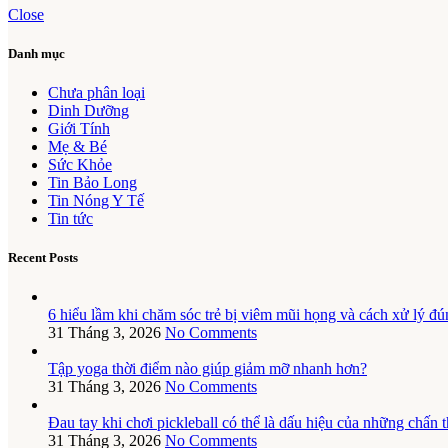
Close
Danh mục
Chưa phân loại
Dinh Dưỡng
Giới Tính
Mẹ & Bé
Sức Khỏe
Tin Bảo Long
Tin Nóng Y Tế
Tin tức
Recent Posts
6 hiểu lầm khi chăm sóc trẻ bị viêm mũi họng và cách xử lý đú
31 Tháng 3, 2026
No Comments
Tập yoga thời điểm nào giúp giảm mỡ nhanh hơn?
31 Tháng 3, 2026
No Comments
Đau tay khi chơi pickleball có thể là dấu hiệu của những chấn
31 Tháng 3, 2026
No Comments