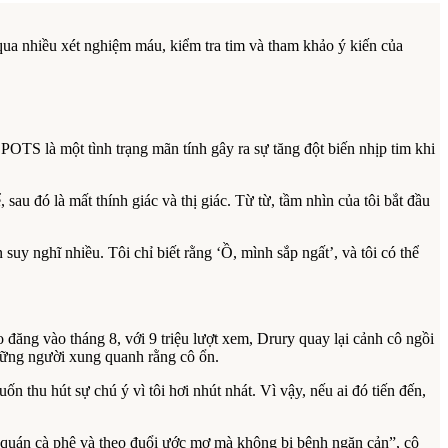
 qua nhiều xét nghiệm máu, kiểm tra tim và tham khảo ý kiến của
OTS là một tình trạng mãn tính gây ra sự tăng đột biến nhịp tim khi
 sau đó là mất thính giác và thị giác. Từ từ, tầm nhìn của tôi bắt đầu
uy nghĩ nhiều. Tôi chỉ biết rằng ‘Ồ, mình sắp ngất’, và tôi có thể
đăng vào tháng 8, với 9 triệu lượt xem, Drury quay lại cảnh cô ngồi
những người xung quanh rằng cô ổn.
ốn thu hút sự chú ý vì tôi hơi nhút nhát. Vì vậy, nếu ai đó tiến đến,
 quán cà phê và theo đuổi ước mơ mà không bị bệnh ngăn cản”, cô