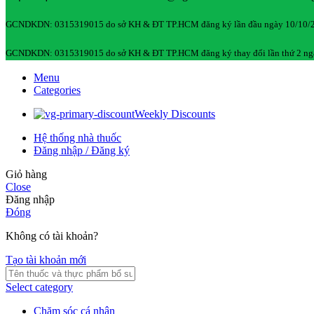
GCNDKDN: 0315319015 do sở KH & ĐT TP.HCM đăng ký lần đầu ngày 10/10/
GCNDKDN: 0315319015 do sở KH & ĐT TP.HCM đăng ký thay đổi lần thứ 2 ng
Menu
Categories
Weekly Discounts
Hệ thống nhà thuốc
Đăng nhập / Đăng ký
Giỏ hàng
Close
Đăng nhập
Đóng
Không có tài khoản?
Tạo tài khoản mới
Select category
Chăm sóc cá nhân