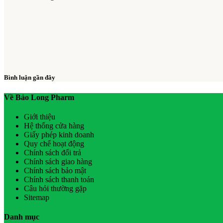
Bình luận gần đây
Về Bảo Long Pharm
Giới thiệu
Hệ thống cửa hàng
Giấy phép kinh doanh
Quy chế hoạt động
Chính sách đổi trả
Chính sách giao hàng
Chính sách bảo mật
Chính sách thanh toán
Câu hỏi thường gặp
Sitemap
Danh mục