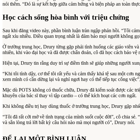
nói thêm. “Đó là sự kết hợp giữa cảm hứng và biện pháp an toàn thực 
Học cách sống hòa bình với triệu chứng
Sau khi đăng video này, phần bình luận tràn ngập phản hồi. “Tôi cảm
ngất xỉu nhiều. Điều quan trọng nhất là đảm bảo mọi người không gọ
Ở trường trung học, Drury từng gặp phải tình huống các giáo viên và
nhiên, khi vào đại học và đã được chẩn đoán, cô đã học cách bảo vệ 
Hiện tại, Drury tin rằng duy trì sự điềm tĩnh sẽ giúp những người xu
“Khi tôi tỉnh dậy, cơ thể tôi rất yếu và cảm thấy khá tệ sau một cơn 
xem mình có cần dừng lại và nghỉ ngơi hay có thể tiếp tục công việc”,
Mặc dù POTS không có thuốc chữa, Drury đã kiểm soát được các triệu ch
khuyên của bác sĩ thay vì tập cardio – có thể kích hoạt các cơn ngất.
Khi không điều trị hay dùng thuốc ở trường trung học, Drury gặp nhiề
“Tôi đã rất cởi mở về tình trạng của mình suốt cuộc đời”, cô chia sẻ.
và sẵn lòng trả lời bất kỳ câu hỏi nào mà mọi người có”, Drury nói.
ĐỂ LẠI MỘT BÌNH LUẬN