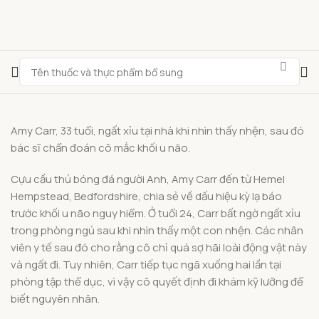
Amy Carr, 33 tuổi, ngất xỉu tại nhà khi nhìn thấy nhện, sau đó
bác sĩ chẩn đoán cô mắc khối u não.
Cựu cầu thủ bóng đá người Anh, Amy Carr đến từ Hemel
Hempstead, Bedfordshire, chia sẻ về dấu hiệu kỳ lạ báo
trước khối u não nguy hiểm. Ở tuổi 24, Carr bất ngờ ngất xỉu
trong phòng ngủ sau khi nhìn thấy một con nhện. Các nhân
viên y tế sau đó cho rằng cô chỉ quá sợ hãi loài động vật này
và ngất đi. Tuy nhiên, Carr tiếp tục ngã xuống hai lần tại
phòng tập thể dục, vì vậy cô quyết định đi khám kỹ lưỡng để
biết nguyên nhân.