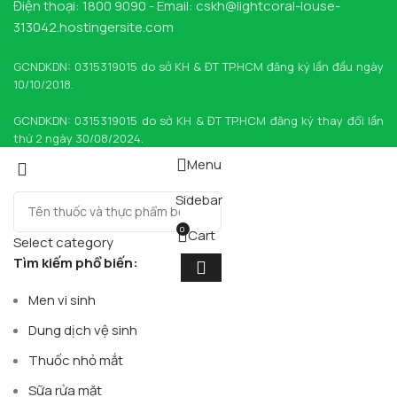
Điện thoại: 1800 9090 - Email: cskh@lightcoral-louse-
313042.hostingersite.com
GCNDKDN: 0315319015 do sở KH & ĐT TP.HCM đăng ký lần đầu ngày
10/10/2018.
GCNDKDN: 0315319015 do sở KH & ĐT TP.HCM đăng ký thay đổi lần
thứ 2 ngày 30/08/2024.
Menu
Sidebar
0
Cart
Select category
Tìm kiếm phổ biến:
Men vi sinh
Dung dịch vệ sinh
Thuốc nhỏ mắt
Sữa rửa mặt