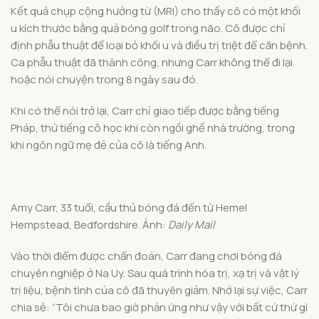
Kết quả chụp cộng hưởng từ (MRI) cho thấy cô có một khối
u kích thước bằng quả bóng golf trong não. Cô được chỉ
định phẫu thuật để loại bỏ khối u và điều trị triệt để căn bệnh.
Ca phẫu thuật đã thành công, nhưng Carr không thể đi lại
hoặc nói chuyện trong 8 ngày sau đó.
Khi có thể nói trở lại, Carr chỉ giao tiếp được bằng tiếng
Pháp, thứ tiếng cô học khi còn ngồi ghế nhà trường, trong
khi ngôn ngữ mẹ đẻ của cô là tiếng Anh.
Amy Carr, 33 tuổi, cầu thủ bóng đá đến từ Hemel
Hempstead, Bedfordshire. Ảnh:
Daily Mail
Vào thời điểm được chẩn đoán, Carr đang chơi bóng đá
chuyên nghiệp ở Na Uy. Sau quá trình hóa trị, xạ trị và vật lý
trị liệu, bệnh tình của cô đã thuyên giảm. Nhớ lại sự việc, Carr
chia sẻ: “Tôi chưa bao giờ phản ứng như vậy với bất cứ thứ gì