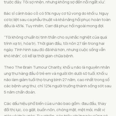
trước đây. Tôi sợ nhện, nhưng không sợ đến nỗi ngất xỉu”.
Bác sĩ cảnh báo cô có 5% nguy cơ tử vong do khối u. Nguy
cơ bị liệt sau ca phẫu thuật và khả năng hồi phục hoàn toàn
đều là 45%. Tuy nhiên, Carr đã phục hồi ngoài mong đợi.
“Tôi không chuẩn bị tinh thần cho sự khắc nghiệt của quá
trình xạ trị, hóa trị. Thời gian đầu, tôi nôn 27 lần trong hai
ngày. Tình hình sau đó đã khá hơn, nhưng cuộc sống vẫn
khó khăn”, cô kể lại thời gian chữa bệnh.
Theo The Brain Tumour Charity, khối u não là nguyên nhân
ung thư hàng đầu ở trẻ em và người lớn dưới 40 tuổi. Khối u
não làm giảm tuổi thọ trung bình 27 năm, cao nhất trong số
các bệnh ung thư, chỉ 12% người trưởng thành sống sót sau
5 năm chẩn đoán.
Các dấu hiệu phổ biến của u não bao gồm: đau đầu, thay
đổi thị lực, co giật, buồn nôn, chóng mặt, mệt mỏi, mất vị
giác và khứu giác. Tuy nhiên, các triệu chứng này cũng có