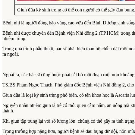
Giun đũa ký sinh trong cơ thể con người có thể gây đau bụng
Bệnh nhi là người đồng bào vùng cao vừa đến Bình Dương sinh sống. 
Bệnh nhi được chuyển đến Bệnh viện Nhi đồng 2 (TP.HCM) trong tình 
nhiễm trùng.
Trong quá trình phẫu thuật, bác sĩ phát hiện toàn bộ chiều dài ruột 
ra ngoài.
Ngoài ra, các bác sĩ cũng buộc phải cắt bỏ một đoạn ruột non khoảng 
TS.BS Phạm Ngọc Thạch, Phó giám đốc Bệnh viện Nhi đồng 2, cho biết b
Giun đũa là loại ký sinh trùng phổ biến, có tên khoa học là Ascaris l
Nguyên nhân nhiễm giun là trẻ có thói quen cầm nắm, ăn uống mà không
thành.
Khi giun tập trung lại với số lượng lớn, chúng có thể gây ra tình tr
Trong trường hợp nặng hơn, người bệnh sẽ đau bụng dữ dội, nôn mửa, đ