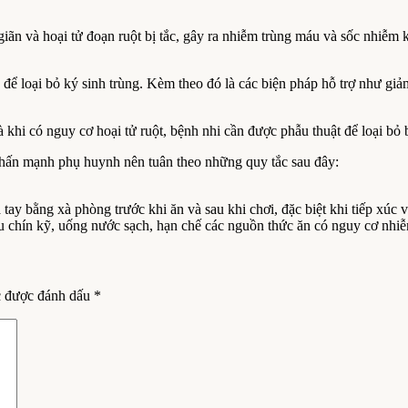
giãn và hoại tử đoạn ruột bị tắc, gây ra nhiễm trùng máu và sốc nhiễm
n để loại bỏ ký sinh trùng. Kèm theo đó là các biện pháp hỗ trợ như giả
 khi có nguy cơ hoại tử ruột, bệnh nhi cần được phẫu thuật để loại bỏ b
nhấn mạnh phụ huynh nên tuân theo những quy tắc sau đây:
ay bằng xà phòng trước khi ăn và sau khi chơi, đặc biệt khi tiếp xúc v
 chín kỹ, uống nước sạch, hạn chế các nguồn thức ăn có nguy cơ nhiễ
c được đánh dấu
*