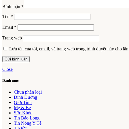
Bình luận
*
Tên
*
Email
*
Trang web
Lưu tên của tôi, email, và trang web trong trình duyệt này cho lần 
Close
Danh mục
Chưa phân loại
Dinh Dưỡng
Giới Tính
Mẹ & Bé
Sức Khỏe
Tin Bảo Long
Tin Nóng Y Tế
Tin tức