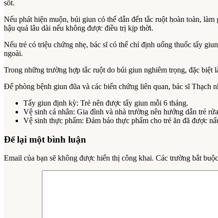
sốt.
Nếu phát hiện muộn, búi giun có thể dẫn đến tắc ruột hoàn toàn, làm 
hậu quả lâu dài nếu không được điều trị kịp thời.
Nếu trẻ có triệu chứng nhẹ, bác sĩ có thể chỉ định uống thuốc tẩy giu
ngoài.
Trong những trường hợp tắc ruột do búi giun nghiêm trọng, đặc biệt là
Để phòng bệnh giun đũa và các biến chứng liên quan, bác sĩ Thạch 
Tẩy giun định kỳ: Trẻ nên được tẩy giun mỗi 6 tháng.
Vệ sinh cá nhân: Gia đình và nhà trường nên hướng dẫn trẻ rửa t
Vệ sinh thực phẩm: Đảm bảo thực phẩm cho trẻ ăn đã được nấu
Để lại một bình luận
Email của bạn sẽ không được hiển thị công khai.
Các trường bắt buộ