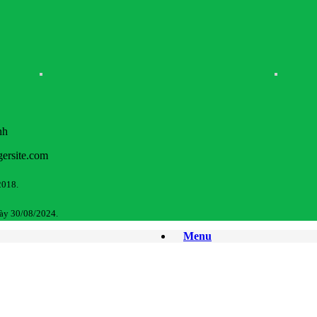
nh
gersite.com
2018.
ày 30/08/2024.
Menu