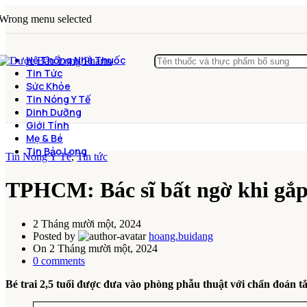
Wrong menu selected
Hệ Thống Nhà Thuốc
Tin Tức
Sức Khỏe
Tin Nóng Y Tế
Dinh Dưỡng
Giới Tính
Mẹ & Bé
Tin Bảo Long
Tin Nóng Y Tế
,
Tin tức
TPHCM: Bác sĩ bất ngờ khi gắp 
2 Tháng mười một, 2024
Posted by
hoang.buidang
On 2 Tháng mười một, 2024
0
comments
Bé trai 2,5 tuổi được đưa vào phòng phẫu thuật với chẩn đoán tắ