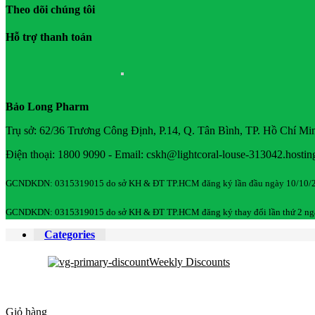
Theo dõi chúng tôi
Hỗ trợ thanh toán
Bảo Long Pharm
Trụ sở: 62/36 Trương Công Định, P.14, Q. Tân Bình, TP. Hồ Chí Mi
Điện thoại: 1800 9090 - Email: cskh@lightcoral-louse-313042.hostin
GCNDKDN: 0315319015 do sở KH & ĐT TP.HCM đăng ký lần đầu ngày 10/10/
GCNDKDN: 0315319015 do sở KH & ĐT TP.HCM đăng ký thay đổi lần thứ 2 ng
Categories
Weekly Discounts
Giỏ hàng