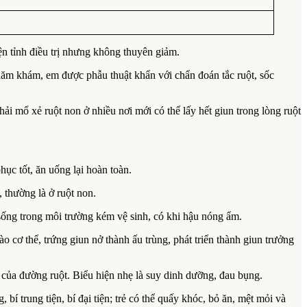
n tỉnh điều trị nhưng không thuyên giảm.
hăm khám, em được phẫu thuật khẩn với chẩn đoán tắc ruột, sốc
ải mổ xẻ ruột non ở nhiều nơi mới có thể lấy hết giun trong lòng ruột
ục tốt, ăn uống lại hoàn toàn.
 thường là ở ruột non.
, sống trong môi trường kém vệ sinh, có khi hậu nóng ẩm.
 cơ thể, trứng giun nở thành ấu trùng, phát triển thành giun trưởng
g của đường ruột. Biểu hiện nhẹ là suy dinh dưỡng, đau bụng.
 trung tiện, bí đại tiện; trẻ có thể quấy khóc, bỏ ăn, mệt mỏi và