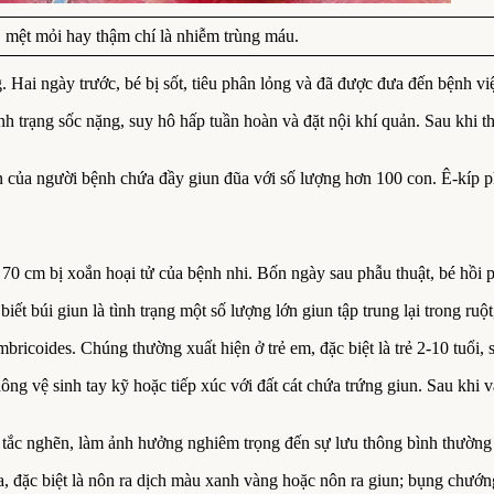
, mệt mỏi hay thậm chí là nhiễm trùng máu.
Hai ngày trước, bé bị sốt, tiêu phân lỏng và đã được đưa đến bệnh việ
trạng sốc nặng, suy hô hấp tuần hoàn và đặt nội khí quản. Sau khi t
non của người bệnh chứa đầy giun đũa với số lượng hơn 100 con. Ê-kíp ph
70 cm bị xoắn hoại tử của bệnh nhi. Bốn ngày sau phẫu thuật, bé hồi ph
úi giun là tình trạng một số lượng lớn giun tập trung lại trong ruột,
umbricoides. Chúng thường xuất hiện ở trẻ em, đặc biệt là trẻ 2-10 tuổi
 vệ sinh tay kỹ hoặc tiếp xúc với đất cát chứa trứng giun. Sau khi vào
ạng tắc nghẽn, làm ảnh hưởng nghiêm trọng đến sự lưu thông bình thườn
ặc biệt là nôn ra dịch màu xanh vàng hoặc nôn ra giun; bụng chướng, bí