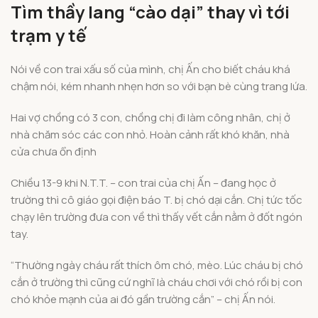
Tìm thầy lang “cào dại” thay vì tới
trạm y tế
Nói về con trai xấu số của mình, chị Ấn cho biết cháu khá
chậm nói, kém nhanh nhẹn hơn so với bạn bè cùng trang lứa.
Hai vợ chồng có 3 con, chồng chị đi làm công nhân, chị ở
nhà chăm sóc các con nhỏ. Hoàn cảnh rất khó khăn, nhà
cửa chưa ổn định
Chiều 13-9 khi N.T.T. – con trai của chị Ấn – đang học ở
trường thì cô giáo gọi điện báo T. bị chó dại cắn. Chị tức tốc
chạy lên trường đưa con về thì thấy vết cắn nằm ở đốt ngón
tay.
“Thường ngày cháu rất thích ôm chó, mèo. Lúc cháu bị chó
cắn ở trường thì cũng cứ nghĩ là cháu chơi với chó rồi bị con
chó khỏe mạnh của ai đó gần trường cắn” – chị Ấn nói.