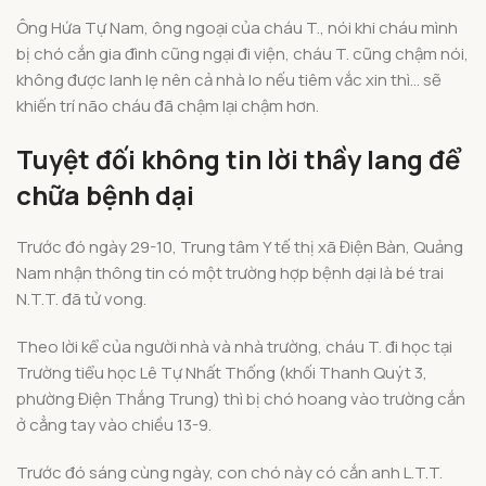
Ông Hứa Tự Nam, ông ngoại của cháu T., nói khi cháu mình
bị chó cắn gia đình cũng ngại đi viện, cháu T. cũng chậm nói,
không được lanh lẹ nên cả nhà lo nếu tiêm vắc xin thì… sẽ
khiến trí não cháu đã chậm lại chậm hơn.
Tuyệt đối không tin lời thầy lang để
chữa bệnh dại
Trước đó ngày 29-10, Trung tâm Y tế thị xã Điện Bàn, Quảng
Nam nhận thông tin có một trường hợp bệnh dại là bé trai
N.T.T. đã tử vong.
Theo lời kể của người nhà và nhà trường, cháu T. đi học tại
Trường tiểu học Lê Tự Nhất Thống (khối Thanh Quýt 3,
phường Điện Thắng Trung) thì bị chó hoang vào trường cắn
ở cẳng tay vào chiều 13-9.
Trước đó sáng cùng ngày, con chó này có cắn anh L.T.T.