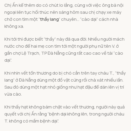
Chị Ấn kể thêm do có chút lo lắng, cùng với việc ông bà nội
ngoại liên tục hối thúc nên sáng hôm sau chị chạy xe máy
chở con tìm một “
thầy lang
” chuyên… “cào dại” cách nhà
không xa.
Khi tới thì được biết “thầy” này đã qua đời. Nhiều người mách
nước cho để hai mẹ con tìm tới một người phụ nữ tên V. ở
gần chợ Lệ Trạch, TP Đà Nẵng cũng rất cao cao về tài “cào
dại”.
Khi nhìn vết tổn thương do bị chó cắn trên tay cháu T., “thầy
lang” ở Đà Nẵng dùng một đồ vật cứng rồi chà xát nhiều lần.
Sau đó dùng một hạt nhỏ giống như hạt đậu để dán lên vị trí
vừa cào.
Khi thấy hạt không bám chặt vào vết thương, người này quả
quyết với chị Ấn rằng “bệnh dại không lên, trong người cháu
T. không có mầm bệnh dại”.