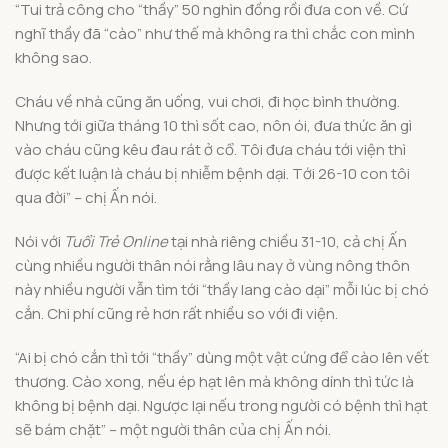
“Tui trả công cho “thầy” 50 nghìn đồng rồi đưa con về. Cứ
nghĩ thầy đã “cào” như thế mà không ra thì chắc con mình
không sao.
Cháu về nhà cũng ăn uống, vui chơi, đi học bình thường.
Nhưng tới giữa tháng 10 thì sốt cao, nôn ói, đưa thức ăn gì
vào cháu cũng kêu đau rát ở cổ. Tôi đưa cháu tới viện thì
được kết luận là cháu bị nhiễm bệnh dại. Tới 26-10 con tôi
qua đời” – chị Ấn nói.
Nói với
Tuổi Trẻ Online
tại nhà riêng chiều 31-10, cả chị Ấn
cùng nhiều người thân nói rằng lâu nay ở vùng nông thôn
này nhiều người vẫn tìm tới “thầy lang cào dại” mỗi lúc bị chó
cắn. Chi phí cũng rẻ hơn rất nhiều so với đi viện.
“Ai bị chó cắn thì tới “thầy” dùng một vật cứng để cào lên vết
thương. Cào xong, nếu ép hạt lên mà không dính thì tức là
không bị bệnh dại. Ngược lại nếu trong người có bệnh thì hạt
sẽ bám chặt” – một người thân của chị Ấn nói.