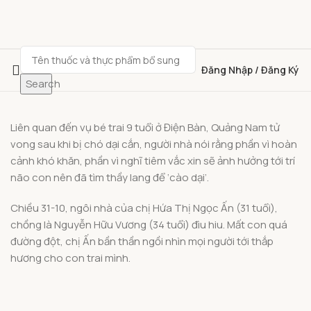
Đăng Nhập / Đăng Ký
Search
Liên quan đến vụ bé trai 9 tuổi ở Điện Bàn, Quảng Nam tử
vong sau khi bị chó dại cắn, người nhà nói rằng phần vì hoàn
cảnh khó khăn, phần vì nghĩ tiêm vắc xin sẽ ảnh hưởng tới trí
não con nên đã tìm thầy lang để ‘cào dại’.
Chiều 31-10, ngôi nhà của chị Hứa Thị Ngọc Ấn (31 tuổi),
chồng là Nguyễn Hữu Vương (34 tuổi) đìu hiu. Mất con quá
đường đột, chị Ấn bần thần ngồi nhìn mọi người tới thắp
hương cho con trai mình.