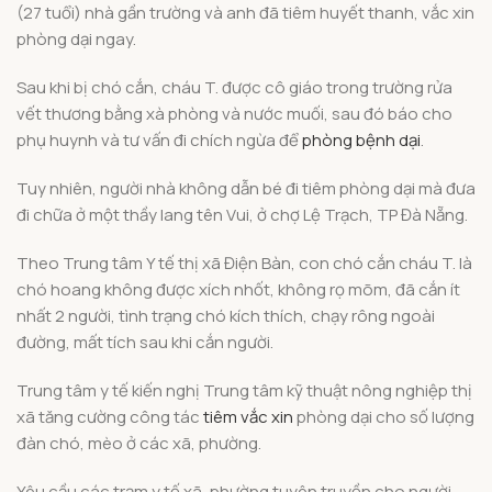
(27 tuổi) nhà gần trường và anh đã tiêm huyết thanh, vắc xin
phòng dại ngay.
Sau khi bị chó cắn, cháu T. được cô giáo trong trường rửa
vết thương bằng xà phòng và nước muối, sau đó báo cho
phụ huynh và tư vấn đi chích ngừa để
phòng bệnh dại
.
Tuy nhiên, người nhà không dẫn bé đi tiêm phòng dại mà đưa
đi chữa ở một thầy lang tên Vui, ở chợ Lệ Trạch, TP Đà Nẵng.
Theo Trung tâm Y tế thị xã Điện Bàn, con chó cắn cháu T. là
chó hoang không được xích nhốt, không rọ mõm, đã cắn ít
nhất 2 người, tình trạng chó kích thích, chạy rông ngoài
đường, mất tích sau khi cắn người.
Trung tâm y tế kiến nghị Trung tâm kỹ thuật nông nghiệp thị
xã tăng cường công tác
tiêm vắc xin
phòng dại cho số lượng
đàn chó, mèo ở các xã, phường.
Yêu cầu các trạm y tế xã, phường tuyên truyền cho người